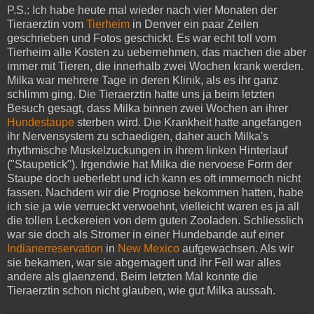
P.S.: Ich habe heute mal wieder nach vier Monaten der
Tieraerztin vom
Tierheim
in Denver ein paar Zeilen
geschrieben und Fotos geschickt. Es war echt toll vom
Tierheim alle Kosten zu uebernehmen, das machen die aber
immer mit Tieren, die innerhalb zwei Wochen krank werden.
Milka war mehrere Tage in deren Klinik, als es ihr ganz
schlimm ging. Die Tieraerztin hatte uns ja beim letzten
Besuch gesagt, dass Milka binnen zwei Wochen an ihrer
Hundestaupe
sterben wird. Die Krankheit hatte angefangen
ihr Nervensystem zu schaedigen, daher auch Milka's
rhythmische Muskelzuckungen in ihrem linken Hinterlauf
("Staupetick"). Irgendwie hat Milka die nervoese Form der
Staupe doch ueberlebt und ich kann es oft immernoch nicht
fassen. Nachdem wir die Prognose bekommen hatten, habe
ich sie ja wie verrueckt verwoehnt, vielleicht waren es ja all
die tollen Leckereien von dem guten Zooladen. Schliesslich
war sie doch als Stromer in einer Hundebande auf einer
Indianerreservation
in
New Mexico
aufgewachsen. Als wir
sie bekamen, war sie abgemagert und ihr Fell war alles
andere als glaenzend. Beim letzten Mal konnte die
Tieraerztin schon nicht glauben, wie gut Milka aussah.