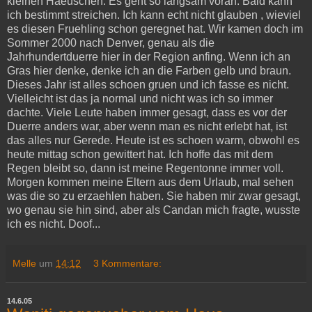
kleinen Haeuschen. Es geht so langsam voran. Bald kann
ich bestimmt streichen. Ich kann echt nicht glauben , wieviel
es diesen Fruehling schon geregnet hat. Wir kamen doch im
Sommer 2000 nach Denver, genau als die
Jahrhundertduerre hier in der Region anfing. Wenn ich an
Gras hier denke, denke ich an die Farben gelb und braun.
Dieses Jahr ist alles schoen gruen und ich fasse es nicht.
Vielleicht ist das ja normal und nicht was ich so immer
dachte. Viele Leute haben immer gesagt, dass es vor der
Duerre anders war, aber wenn man es nicht erlebt hat, ist
das alles nur Gerede. Heute ist es schoen warm, obwohl es
heute mittag schon gewittert hat. Ich hoffe das mit dem
Regen bleibt so, dann ist meine Regentonne immer voll.
Morgen kommen meine Eltern aus dem Urlaub, mal sehen
was die so zu erzaehlen haben. Sie haben mir zwar gesagt,
wo genau sie hin sind, aber als Candan mich fragte, wusste
ich es nicht. Doof...
Melle
um
14:12
3 Kommentare:
14.6.05