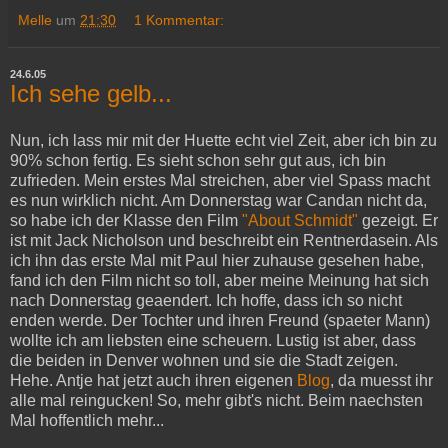
Melle
um
21:30
1 Kommentar:
24.6.05
Ich sehe gelb...
Nun, ich lass mir mit der Huette echt viel Zeit, aber ich bin zu
90% schon fertig. Es sieht schon sehr gut aus, ich bin
zufrieden. Mein erstes Mal streichen, aber viel Spass macht
es nun wirklich nicht. Am Donnerstag war Candan nicht da,
so habe ich der Klasse den Film
"About Schmidt"
gezeigt. Er
ist mit Jack Nicholson und beschreibt ein Rentnerdasein. Als
ich ihn das erste Mal mit Paul hier zuhause gesehen habe,
fand ich den Film nicht so toll, aber meine Meinung hat sich
nach Donnerstag geaendert. Ich hoffe, dass ich so nicht
enden werde. Der Tochter und ihren Freund (spaeter Mann)
wollte ich am liebsten eine scheuern. Lustig ist aber, dass
die beiden in Denver wohnen und sie die Stadt zeigen.
Hehe. Antje hat jetzt auch ihren eigenen
Blog
, da muesst ihr
alle mal reingucken! So, mehr gibt's nicht. Beim naechsten
Mal hoffentlich mehr...