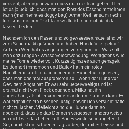
versteht, aber irgendwann muss man doch aufgeben. Hier
ist es ja ueblich, dass man den Rest des Essens mitnehmen
kann (man nennt es doggy bag). Armer Kerl, er tat mir echt
leid, aber meinen Fischtaco wollte ich nun mal nicht da
lassen. Lecker...
Nachdem ich den Rasen und so gewaessert hatte, sind wir
zum Supermarkt gefahren und haben Hundefutter gekauft.
Auf dem Weg hat es angefangen zu regnen, toll! Was soll
man dazu sagen? Wasserverschwendung! Wenigstens wird
meine Tonne wieder voll. Kurzzeitig hat es auch gehagelt.
Es donnert immernoch und Bailey hat mein rotes
Nachthemd an. Ich habe in meinem Hundebuch gelesen,
dass man das mal ausprobieren soll, wenn der Hund vor
Gewittern Angst hat. Er war sehr ueberwaeltigt und ist
erstmal nicht vom Fleck gegangen. Milka hat ihn
angeschaut, als ob er von einem anderen Planeten kam. Es
war eigentlich ein bisschen lustig, obwohl ich versucht hatte
nicht zu lachen. Vielleicht sind die Hunde dann so
abgelenkt, dass sie das Donnern vergessen, anders weiss
ich nicht wie das helfen soll. Bailey wirkte sehr abgelenkt.
So, damit ist ein schoener Tag vorbei, der mit Scheisse und