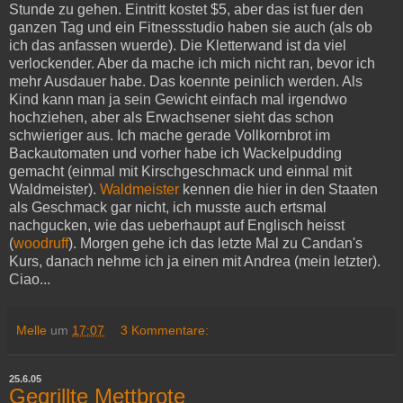
Stunde zu gehen. Eintritt kostet $5, aber das ist fuer den
ganzen Tag und ein Fitnessstudio haben sie auch (als ob
ich das anfassen wuerde). Die Kletterwand ist da viel
verlockender. Aber da mache ich mich nicht ran, bevor ich
mehr Ausdauer habe. Das koennte peinlich werden. Als
Kind kann man ja sein Gewicht einfach mal irgendwo
hochziehen, aber als Erwachsener sieht das schon
schwieriger aus. Ich mache gerade Vollkornbrot im
Backautomaten und vorher habe ich Wackelpudding
gemacht (einmal mit Kirschgeschmack und einmal mit
Waldmeister).
Waldmeister
kennen die hier in den Staaten
als Geschmack gar nicht, ich musste auch ertsmal
nachgucken, wie das ueberhaupt auf Englisch heisst
(
woodruff
). Morgen gehe ich das letzte Mal zu Candan's
Kurs, danach nehme ich ja einen mit Andrea (mein letzter).
Ciao...
Melle
um
17:07
3 Kommentare:
25.6.05
Gegrillte Mettbrote