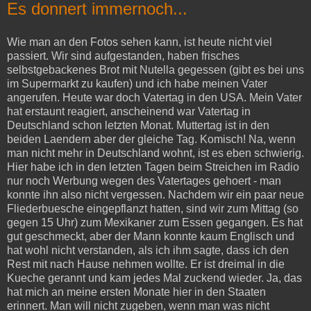
Es donnert immernoch...
Wie man an den Fotos sehen kann, ist heute nicht viel
passiert. Wir sind aufgestanden, haben frisches
selbstgebackenes Brot mit Nutella gegessen (gibt es bei uns
im Supermarkt zu kaufen) und ich habe meinen Vater
angerufen. Heute war doch Vatertag in den USA. Mein Vater
hat erstaunt reagiert, anscheinend war Vatertag in
Deutschland schon letzten Monat. Muttertag ist in den
beiden Laendern aber der gleiche Tag. Komisch! Na, wenn
man nicht mehr in Deutschland wohnt, ist es eben schwierig.
Hier habe ich in den letzten Tagen beim Streichen im Radio
nur noch Werbung wegen des Vatertages gehoert - man
konnte ihn also nicht vergessen. Nachdem wir ein paar neue
Fliederbuesche eingepflanzt hatten, sind wir zum Mittag (so
gegen 15 Uhr) zum Mexikaner zum Essen gegangen. Es hat
gut geschmeckt, aber der Mann konnte kaum Englisch und
hat wohl nicht verstanden, als ich ihm sagte, dass ich den
Rest mit nach Hause nehmen wollte. Er ist dreimal in die
Kueche gerannt und kam jedes Mal zuckend wieder. Ja, das
hat mich an meine ersten Monate hier in den Staaten
erinnert. Man will nicht zugeben, wenn man was nicht