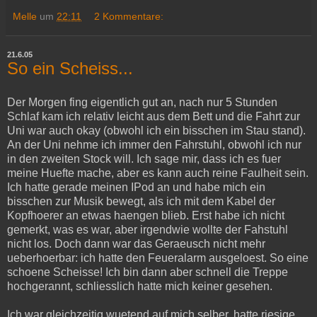
Melle
um
22:11
2 Kommentare:
21.6.05
So ein Scheiss...
Der Morgen fing eigentlich gut an, nach nur 5 Stunden
Schlaf kam ich relativ leicht aus dem Bett und die Fahrt zur
Uni war auch okay (obwohl ich ein bisschen im Stau stand).
An der Uni nehme ich immer den Fahrstuhl, obwohl ich nur
in den zweiten Stock will. Ich sage mir, dass ich es fuer
meine Huefte mache, aber es kann auch reine Faulheit sein.
Ich hatte gerade meinen IPod an und habe mich ein
bisschen zur Musik bewegt, als ich mit dem Kabel der
Kopfhoerer an etwas haengen blieb. Erst habe ich nicht
gemerkt, was es war, aber irgendwie wollte der Fahstuhl
nicht los. Doch dann war das Geraeusch nicht mehr
ueberhoerbar: ich hatte den Feueralarm ausgeloest. So eine
schoene Scheisse! Ich bin dann aber schnell die Treppe
hochgerannt, schliesslich hatte mich keiner gesehen.
Ich war gleichzeitig wuetend auf mich selber, hatte riesige