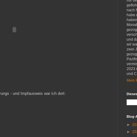
mir u
gefloh
nach 
habe d
haben 
Monat
gezog
versch
und d
wir w
zwei 
gezog
Pazifi
vermis
2023 
und Ca
Mein P
ungs - und Impfausweis war ich dort:
Diese
Blog-
►
20
►
20