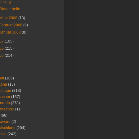
Umzug
Wieder heile
März 2008
(13)
Februar 2008
(9)
Januar 2008
(8)
07
(105)
06
(215)
05
(214)
s
eit
(105)
zona
(13)
fluege
(313)
sucher
(157)
lorado
(278)
necticut
(1)
(66)
laware
(2)
tschland
(204)
ilie
(242)