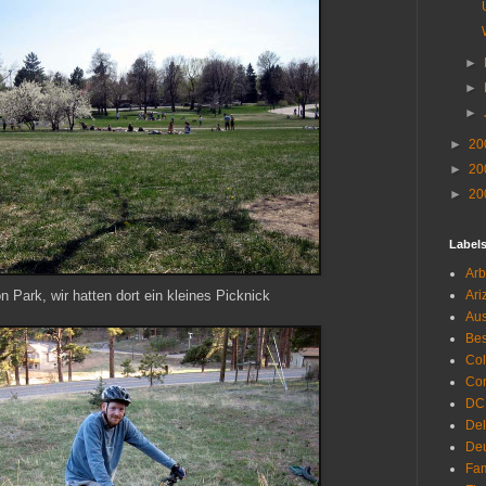
►
►
►
►
20
►
20
►
20
Label
Arb
 Park, wir hatten dort ein kleines Picknick
Ari
Aus
Be
Co
Con
DC
De
Deu
Fam