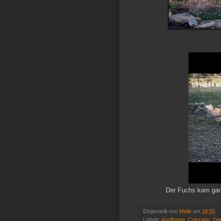
Der Fuchs kam ganz
Eingestellt von
Melle
um
18:55
Labels:
Ausfluege
,
Colorado
,
Tie