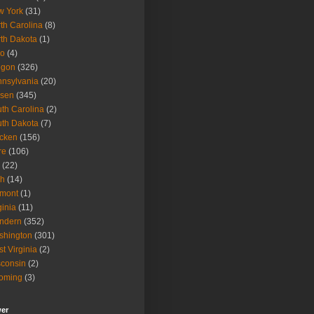
w York
(31)
th Carolina
(8)
th Dakota
(1)
io
(4)
egon
(326)
nsylvania
(20)
isen
(345)
th Carolina
(2)
th Dakota
(7)
icken
(156)
re
(106)
(22)
ah
(14)
rmont
(1)
ginia
(11)
ndern
(352)
shington
(301)
t Virginia
(2)
consin
(2)
oming
(3)
wer