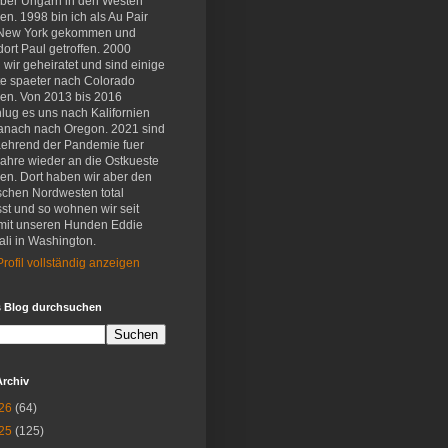
eber Ungarn in den Westen
en. 1998 bin ich als Au Pair
New York gekommen und
ort Paul getroffen. 2000
wir geheiratet und sind einige
e spaeter nach Colorado
en. Von 2013 bis 2016
lug es uns nach Kalifornien
anach nach Oregon. 2021 sind
aehrend der Pandemie fuer
Jahre wieder an die Ostkueste
en. Dort haben wir aber den
schen Nordwesten total
st und so wohnen wir seit
mit unseren Hunden Eddie
li in Washington.
rofil vollständig anzeigen
s Blog durchsuchen
Archiv
26
(64)
25
(125)