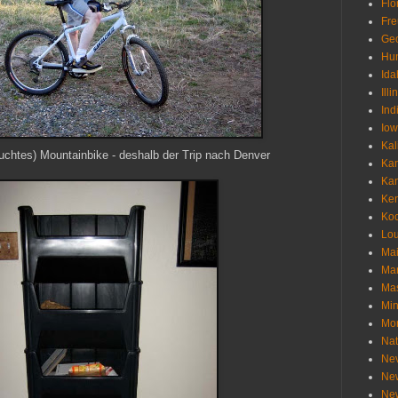
Flo
Fr
Geo
Hu
Ida
Illi
Ind
Io
Kal
uchtes) Mountainbike - deshalb der Trip nach Denver
Ka
Ka
Ken
Ko
Lou
Ma
Ma
Mas
Min
Mo
Nat
Ne
Ne
Ne