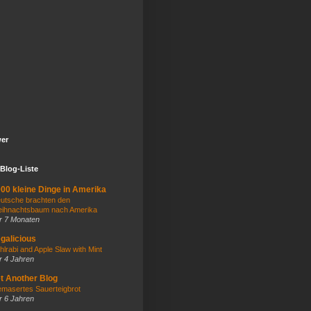
wer
Blog-Liste
00 kleine Dinge in Amerika
utsche brachten den
ihnachtsbaum nach Amerika
r 7 Monaten
galicious
hlrabi and Apple Slaw with Mint
r 4 Jahren
t Another Blog
masertes Sauerteigbrot
r 6 Jahren