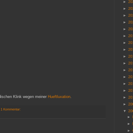
►
20
►
20
►
20
►
20
►
20
►
20
►
20
►
20
►
20
►
20
►
20
►
20
►
20
►
20
edischen Klink wegen meiner
Hueftluxation
.
►
20
►
20
1 Kommentar:
▼
20
►
►
►