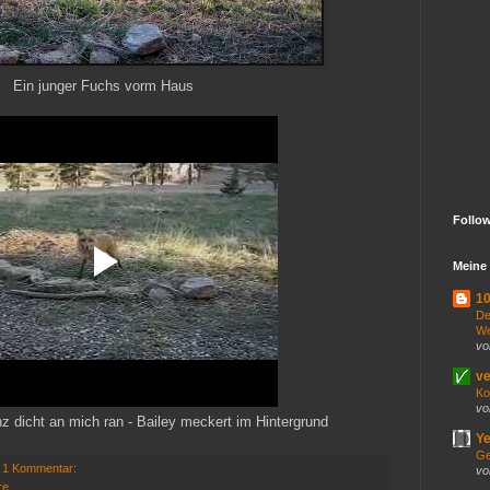
Ein junger Fuchs vorm Haus
Follo
Meine 
10
De
We
vo
ve
Ko
vo
 dicht an mich ran - Bailey meckert im Hintergrund
Ye
Ge
1 Kommentar:
vo
re