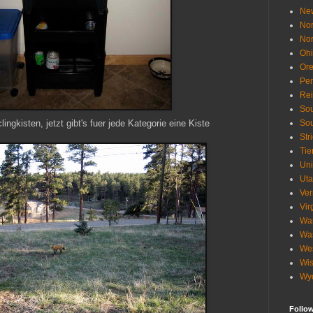
Ne
Nor
Nor
Oh
Or
Pen
Re
Sou
ngkisten, jetzt gibt's fuer jede Kategorie eine Kiste
Sou
Str
Tie
Uni
Ut
Ve
Vir
Wa
Wa
Wes
Wis
Wy
Follo