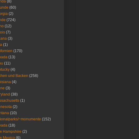
rida
(8)
eunde
(60)
rgia
(2)
nde
(724)
ho
(12)
nois
(7)
iana
(3)
wa
(1)
ifornien
(170)
nada
(13)
nu
(11)
tucky
(4)
chen und Backen
(258)
isiana
(4)
ine
(3)
ryland
(38)
sachusetts
(1)
nesota
(2)
ntana
(10)
ionalparks/~monumente
(152)
vada
(18)
w Hampshire
(2)
w Mexico
(6)