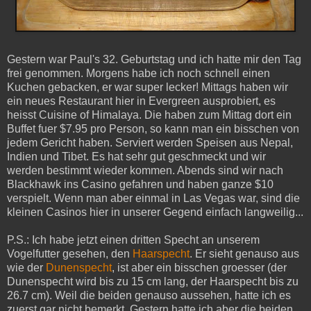
Gestern war Paul's 32. Geburtstag und ich hatte mir den Tag
frei genommen. Morgens habe ich noch schnell einen
Kuchen gebacken, er war super lecker! Mittags haben wir
ein neues Restaurant hier in Evergreen ausprobiert, es
heisst Cuisine of Himalaya. Die haben zum Mittag dort ein
Buffet fuer $7.95 pro Person, so kann man ein bisschen von
jedem Gericht haben. Serviert werden Speisen aus Nepal,
Indien und Tibet. Es hat sehr gut geschmeckt und wir
werden bestimmt wieder kommen. Abends sind wir nach
Blackhawk ins Casino gefahren und haben ganze $10
verspielt. Wenn man aber einmal in Las Vegas war, sind die
kleinen Casinos hier in unserer Gegend einfach langweilig...
P.S.: Ich habe jetzt einen dritten Specht an unserem
Vogelfutter gesehen, den
Haarspecht
. Er sieht genauso aus
wie der
Dunenspecht
, ist aber ein bisschen groesser (der
Dunenspecht wird bis zu 15 cm lang, der Haarspecht bis zu
26.7 cm). Weil die beiden genauso aussehen, hatte ich es
zuerst gar nicht bemerkt. Gestern hatte ich aber die beiden