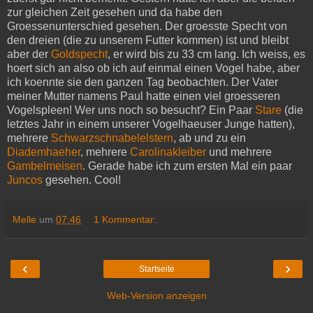
zur gleichen Zeit gesehen und da habe den
Groessenunterschied gesehen. Der groesste Specht von
den dreien (die zu unserem Futter kommen) ist und bleibt
aber der
Goldspecht
, er wird bis zu 33 cm lang. Ich weiss, es
hoert sich an also ob ich auf einmal einen Vogel habe, aber
ich koennte sie den ganzen Tag beobachten. Der Vater
meiner Mutter namens Paul hatte einen viel groesseren
Vogelspleen! Wer uns noch so besucht? Ein Paar
Stare
(die
letztes Jahr in einem unserer Vogelhaeuser Junge hatten),
mehrere
Schwarzschnabelelstern
, ab und zu ein
Diademhaeher
, mehrere
Carolinakleiber
und mehrere
Gambelmeisen
. Gerade habe ich zum ersten Mal ein paar
Juncos
gesehen. Cool!
Melle
um
07:46
1 Kommentar:
‹
›
Startseite
Web-Version anzeigen