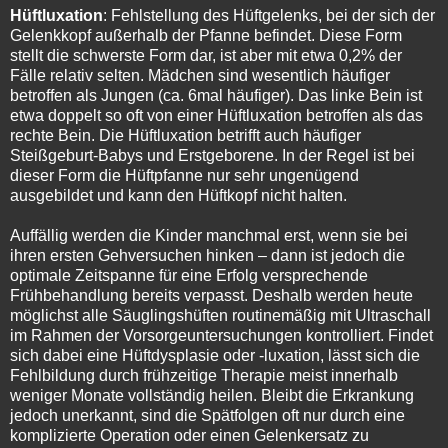
Hüftluxation
: Fehlstellung des Hüftgelenks, bei der sich der
Gelenkkopf außerhalb der Pfanne befindet. Diese Form
stellt die schwerste Form dar, ist aber mit etwa 0,2% der
Fälle relativ selten. Mädchen sind wesentlich häufiger
betroffen als Jungen (ca. 6mal häufiger). Das linke Bein ist
etwa doppelt so oft von einer Hüftluxation betroffen als das
rechte Bein. Die
Hüftluxation
betrifft auch häufiger
Steißgeburt-Babys und Erstgeborene. In
der Regel ist bei
dieser Form die Hüftpfanne nur sehr ungenügend
ausgebildet und kann den Hüftkopf nicht halten.
Auffällig werden die Kinder manchmal erst, wenn sie bei
ihren ersten Gehversuchen hinken – dann ist jedoch die
optimale Zeitspanne für eine Erfolg versprechende
Frühbehandlung bereits verpasst. Deshalb werden heute
möglichst alle Säuglingshüften routinemäßig mit Ultraschall
im Rahmen der Vorsorgeuntersuchungen kontrolliert. Findet
sich dabei eine Hüftdysplasie oder -luxation, lässt sich die
Fehlbildung durch frühzeitige Therapie meist innerhalb
weniger Monate vollständig heilen. Bleibt die Erkrankung
jedoch unerkannt, sind die Spätfolgen oft nur durch eine
komplizierte Operation oder einen Gelenkersatz zu