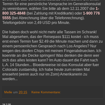
Termin für eine persönliche Vorsprache im Generalkonsulat
zu vereinbaren, wählen Sie bitte ab dem 12.11.2007 die
1-
800 325-4848
(bei Zahlung mit Kreditkarte) oder
1-900 776
5555
(bei Abrechnung über die Telefonrechnung).
Telefongebühr von 2,49 USD pro Minute.
Die haben doch wohl nicht mehr alle Tassen im Schrank!
Mal abgesehen, das der Reisepass $111 kostet - ich muss
erst einen Termin fuer $2.49 die Minute machen und dann zu
einem persoenlichen Gespraech nach Los Angeles? Nur
wegen des doofen Chips mit meinen Fingerabdruecken. Ich
koennte an die Decke springen! Was denken die denn wer
sich das alles leisten kann? Im Auto dauert die Fahrt nach
L.A. 14 Stunden... Bloederweise ist das Konsulat aber fuer
Colorado zustaendig. Ich habe heute zum ersten Mal
erwaehnt (wenn auch nur im Zorn) Amerikanerin zu
werden...
Melle
um
20:15
Keine Kommentare:
24.2.08