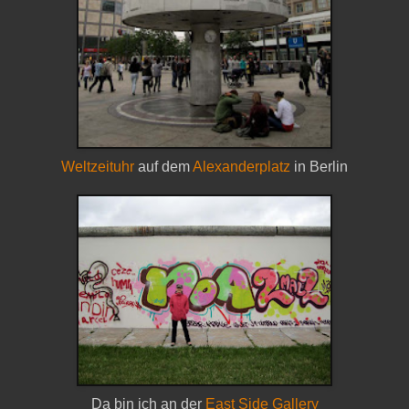
Weltzeituhr
auf dem
Alexanderplatz
in Berlin
Da bin ich an der
East Side Gallery