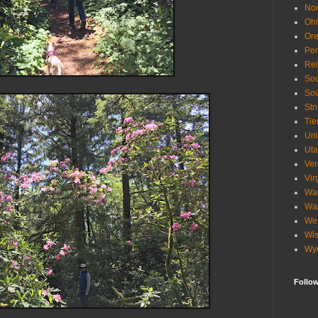
Nor
Oh
Or
Pen
Re
Sou
Sou
Str
Tie
Uni
Ut
Ve
Vir
Wa
Wa
Wes
Wis
Wy
Follo