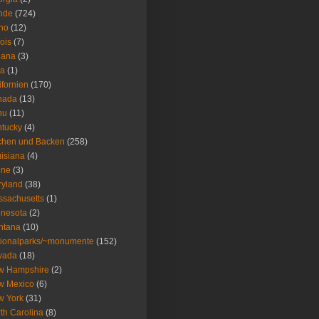
nde
(724)
ho
(12)
nois
(7)
iana
(3)
wa
(1)
ifornien
(170)
nada
(13)
nu
(11)
tucky
(4)
chen und Backen
(258)
isiana
(4)
ine
(3)
ryland
(38)
sachusetts
(1)
nesota
(2)
ntana
(10)
ionalparks/~monumente
(152)
vada
(18)
w Hampshire
(2)
w Mexico
(6)
w York
(31)
th Carolina
(8)