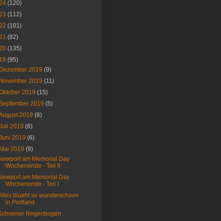
24
(120)
23
(112)
22
(101)
21
(82)
20
(135)
19
(95)
Dezember 2019
(9)
November 2019
(11)
Oktober 2019
(15)
September 2019
(5)
August 2019
(8)
Juli 2019
(6)
Juni 2019
(6)
Mai 2019
(9)
Newport am Memorial Day
Wochenende - Teil II
Newport am Memorial Day
Wochenende - Teil I
Alles blueht so wunderschoen
in Portland
Schoener Regenbogen