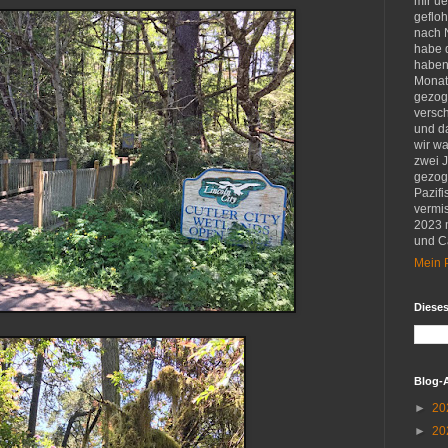
mir u
gefloh
nach 
habe d
haben 
Monat
gezog
versch
und d
wir w
zwei 
gezog
Pazifi
vermis
2023 
und Ca
Mein P
Diese
Blog-
►
20
►
20