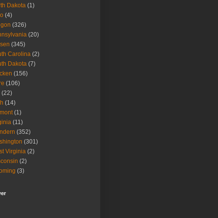
th Dakota
(1)
io
(4)
egon
(326)
nsylvania
(20)
isen
(345)
th Carolina
(2)
th Dakota
(7)
icken
(156)
re
(106)
(22)
ah
(14)
rmont
(1)
ginia
(11)
ndern
(352)
shington
(301)
t Virginia
(2)
consin
(2)
oming
(3)
wer