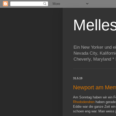
Melle
Ein New Yorker und e
Nevada City, Kaliforn
Cheverly, Maryland *
31.5.19
Newport am Memo
Am Sonntag haben wir ein F
Rhododendren
haben gerade 
Eddie war die ganze Zeit ei
schoen eng war. Man weiss j