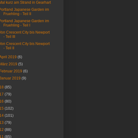
Mal kurz am Strand in Gearhart
Portland Japanese Garden im
Fruehling - Teil II
Portland Japanese Garden im
Fruehling - Teil I
Von Crescent City bis Newport
- Teil III
Von Crescent City bis Newport
- Teil II
April 2019
(6)
März 2019
(5)
Februar 2019
(6)
Januar 2019
(9)
18
(85)
17
(79)
16
(80)
15
(102)
14
(101)
13
(79)
12
(88)
11
(85)