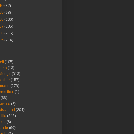
10
(82)
09
(98)
08
(136)
07
(105)
06
(215)
05
(214)
s
eit
(105)
zona
(13)
fluege
(313)
sucher
(157)
lorado
(278)
necticut
(1)
(66)
laware
(2)
tschland
(204)
ilie
(242)
rida
(8)
eunde
(60)
rgia
(2)