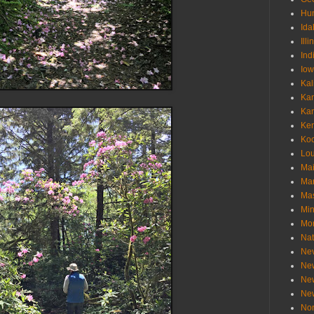
Hu
Ida
Illi
Ind
Io
Kal
Ka
Ka
Ken
Ko
Lou
Ma
Ma
Mas
Min
Mo
Nat
Ne
Ne
Ne
Ne
Nor