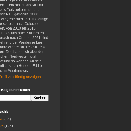
eber Ungarn in den Westen
en. 1998 bin ich als Au Pair
New York gekommen und
ort Paul getroffen. 2000
wir geheiratet und sind einige
e spaeter nach Colorado
en. Von 2013 bis 2016
lug es uns nach Kalifornien
anach nach Oregon. 2021 sind
aehrend der Pandemie fuer
Jahre wieder an die Ostkueste
en. Dort haben wir aber den
schen Nordwesten total
st und so wohnen wir seit
mit unseren Hunden Eddie
li in Washington.
rofil vollständig anzeigen
s Blog durchsuchen
Archiv
26
(64)
25
(125)