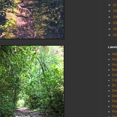
►
20
►
20
►
20
►
20
►
20
►
20
Label
Arb
Ari
Aus
Be
Co
Con
DC
De
Deu
Fam
Flo
Fr
Geo