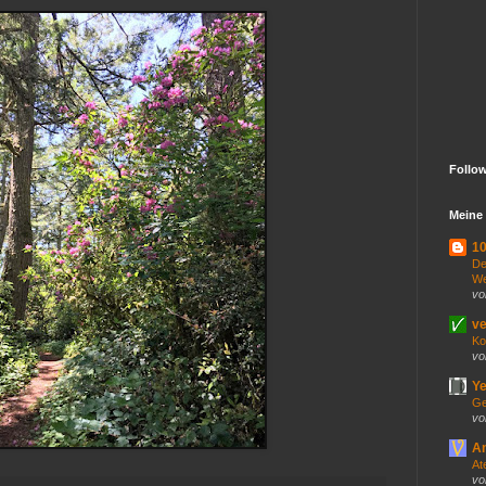
Follo
Meine 
10
De
We
vo
ve
Ko
vo
Ye
Ge
vo
An
At
vo