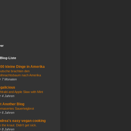
wer
Blog-Liste
00 kleine Dinge in Amerika
utsche brachten den
ihnachtsbaum nach Amerika
r 7 Monaten
galicious
hlrabi and Apple Slaw with Mint
r 4 Jahren
t Another Blog
masertes Sauerteigbrot
r 6 Jahren
drea's easy vegan cooking
e the kraut. Didn't get sick.
r 8 Jahren