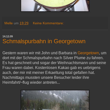
Melle
um
19:29
Keine Kommentare:
14.12.09
Schmalspurbahn in Georgetown
Gestern
waren
wir
mit
John
und
Barbara in
Georgetown
, um
dort
mit
der
Schmalspurbahn
nach
Silver Plume
zu
fahren
.
Es hat
geschneit
und
sogar
der
Weihnachtsmann
und
seine
Frau
waren
dabei
.
Kostenlosen
Kakao
gab es
uebrigens
auch
,
der
mir
mit
meiner
Erkaeltung
total
gefallen
hat.
Nachmittags mussten unsere Besucher leider ihre
Heimfahrt/~flug wieder antreten...