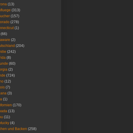
zona
(13)
fluege
(313)
sucher
(157)
lorado
(278)
necticut
(1)
(66)
laware
(2)
tschland
(204)
ilie
(242)
rida
(8)
eunde
(60)
rgia
(2)
nde
(724)
ho
(12)
nois
(7)
iana
(3)
wa
(1)
ifornien
(170)
nada
(13)
nu
(11)
tucky
(4)
chen und Backen
(258)