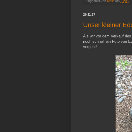
Eingestellt von
Melle
um
21:05
29.11.17
Unser kleiner Ed
Als wir vor dem Verkauf de
noch schnell ein Foto von E
vergeht!