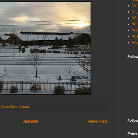
Ve
Vir
Wa
Wa
Wes
Wis
Wy
Follo
Keine Kommentare:
Follo
Startseite
Ältere Posts
Meine 