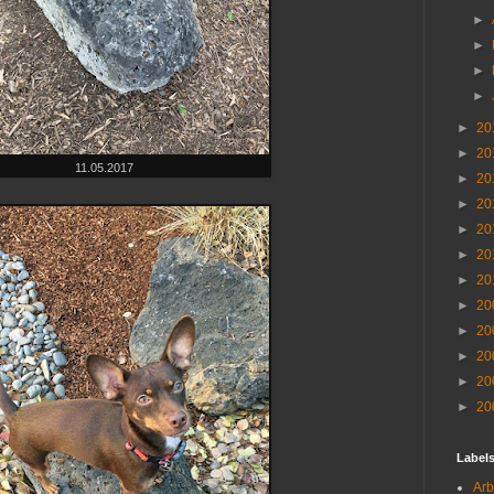
►
►
►
►
►
20
►
20
11.05.2017
►
20
►
20
►
20
►
20
►
20
►
20
►
20
►
20
►
20
►
20
Label
Arb