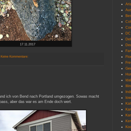
Ari
Aus
Be
Co
Con
DC
De
17.11.2017
Deu
Fam
Keine Kommentare:
Flo
Fr
Geo
Hu
Ida
Illi
Ind
 und ich von Bend nach Portland umgezogen. Sowas macht
Io
 Spass, aber das war es am Ende doch wert.
Kal
Ka
Ka
Ken
Ko