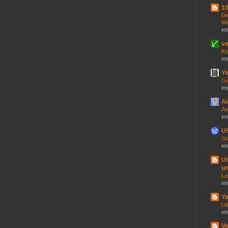
10
De
We
vo
ve
Ko
vo
Ye
Ge
vo
An
At
vo
US
Go
vo
U
un
La
vo
Ye
Lit
vo
V