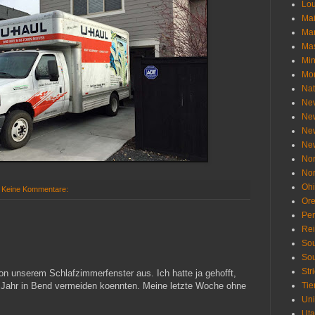
Lou
Ma
Ma
Mas
Min
Mo
Nat
Ne
Ne
Ne
Ne
Nor
Nor
Oh
Keine Kommentare:
Or
Pen
Re
Sou
Sou
Str
n unserem Schlafzimmerfenster aus. Ich hatte ja gehofft,
 Jahr in Bend vermeiden koennten. Meine letzte Woche ohne
Tie
Uni
Ut