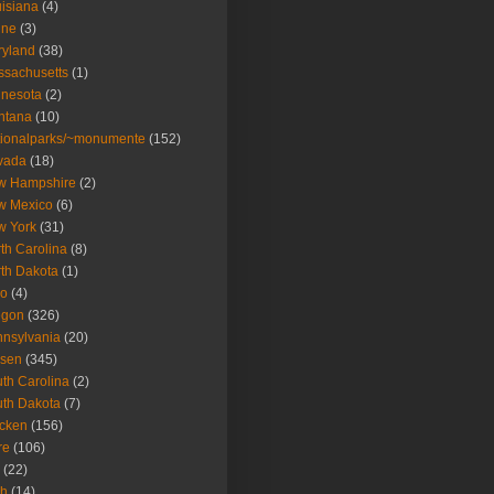
isiana
(4)
ine
(3)
ryland
(38)
sachusetts
(1)
nesota
(2)
ntana
(10)
ionalparks/~monumente
(152)
vada
(18)
w Hampshire
(2)
w Mexico
(6)
w York
(31)
th Carolina
(8)
th Dakota
(1)
io
(4)
egon
(326)
nsylvania
(20)
isen
(345)
th Carolina
(2)
th Dakota
(7)
icken
(156)
re
(106)
(22)
ah
(14)