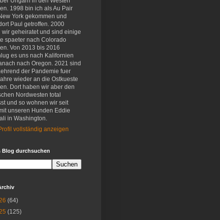
eber Ungarn in den Westen
en. 1998 bin ich als Au Pair
New York gekommen und
ort Paul getroffen. 2000
wir geheiratet und sind einige
e spaeter nach Colorado
en. Von 2013 bis 2016
lug es uns nach Kalifornien
anach nach Oregon. 2021 sind
aehrend der Pandemie fuer
Jahre wieder an die Ostkueste
en. Dort haben wir aber den
schen Nordwesten total
st und so wohnen wir seit
mit unseren Hunden Eddie
li in Washington.
rofil vollständig anzeigen
s Blog durchsuchen
Archiv
26
(64)
25
(125)