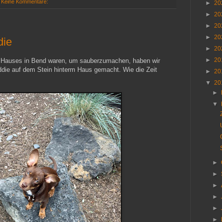
Keine Kommentare:
►
20
►
20
►
20
►
20
die
►
20
►
20
s Hauses in Bend waren, um sauberzumachen, haben wir
ddie auf dem Stein hinterm Haus gemacht. Wie die Zeit
►
20
▼
20
►
▼
►
►
►
►
►
►