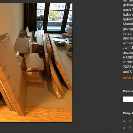
mir u
gefloh
nach 
habe d
haben 
Monat
gezog
versch
und d
wir w
zwei 
gezog
Pazifi
vermis
2023 
und Ca
Mein P
Diese
Blog-
►
20
►
20