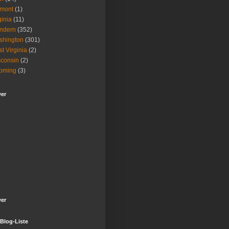
rmont
(1)
ginia
(11)
ndern
(352)
shington
(301)
t Virginia
(2)
consin
(2)
oming
(3)
wer
wer
Blog-Liste