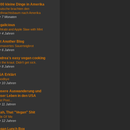
00 kleine Dinge in Amerika
utsche brachten den
ihnachtsbaum nach Amerika
r 7 Monaten
galicious
hlrabi and Apple Slaw with Mint
r 4 Jahren
t Another Blog
masertes Sauerteigbrot
r 6 Jahren
drea's easy vegan cooking
e the kraut. Didn't get sick.
r 8 Jahren
A Erklärt
odbye
r 10 Jahren
nsere Auswanderung und
ser Leben in den USA
st Post...
r 11 Jahren
ah, That "Vegan" Shit
tle Ol' Me
r 12 Jahren
egan Lunch Box