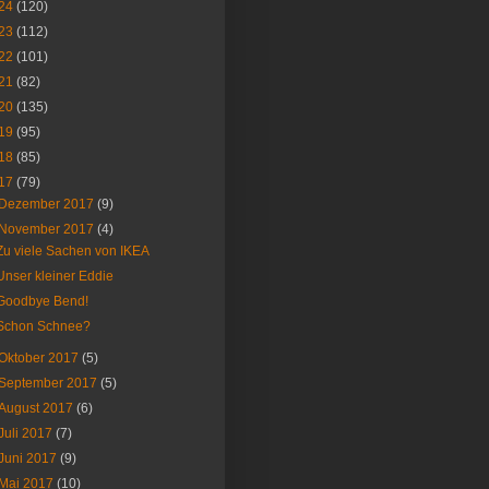
24
(120)
23
(112)
22
(101)
21
(82)
20
(135)
19
(95)
18
(85)
17
(79)
Dezember 2017
(9)
November 2017
(4)
Zu viele Sachen von IKEA
Unser kleiner Eddie
Goodbye Bend!
Schon Schnee?
Oktober 2017
(5)
September 2017
(5)
August 2017
(6)
Juli 2017
(7)
Juni 2017
(9)
Mai 2017
(10)