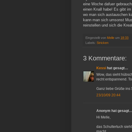
eine Woche dafuer gebraucht
einen Knall habe! Es gibt im
wo man sich austauschen ka
kann man sich umsonst Muste
reinstellen und sich die Kre
Eingestellt von
Melle
um
18:33
Labels:
Stricken
3 Kommentare:
Kessi
hat gesagt…
Wow, das sieht hübsch 
recht entspannend. Tol
Ganz liebe Grüße ins 
23/10/09 20:44
Anonym hat gesagt
Hi Melle,
das Schultertuch sieht 
macht.