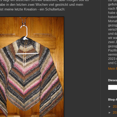
mir u
abe in den letzten zwei Wochen viel gestrickt und mein
gefloh
nach 
 ist meine letzte Kreation - ein Schultertuch:
habe d
haben 
Monat
gezog
versch
und d
wir w
zwei 
gezog
Pazifi
vermis
2023 
und Ca
Mein P
Diese
Blog-
►
20
►
20