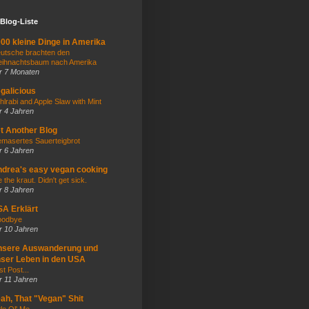
Blog-Liste
00 kleine Dinge in Amerika
utsche brachten den
ihnachtsbaum nach Amerika
r 7 Monaten
galicious
hlrabi and Apple Slaw with Mint
r 4 Jahren
t Another Blog
masertes Sauerteigbrot
r 6 Jahren
drea's easy vegan cooking
e the kraut. Didn't get sick.
r 8 Jahren
A Erklärt
odbye
r 10 Jahren
nsere Auswanderung und
ser Leben in den USA
st Post...
r 11 Jahren
ah, That "Vegan" Shit