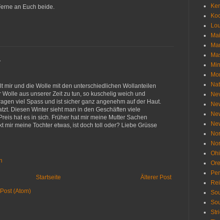
Ken
Ferne an Euch beide.
Ko
Lou
Ma
Ma
Mas
…
Min
Mo
Nat
lt mir und die Wolle mit den unterschiedlichen Wollanteilen
r Wolle aus unserer Zeit zu tun, so kuschelig weich und
Ne
Tragen viel Spass und ist sicher ganz angenehm auf der Haut.
Ne
ratzt. Diesen Winter sieht man in den Geschäften viele
Ne
reis hat es in sich. Früher hat mir meine Mutter Sachen
Ne
ickt mir meine Tochter etwas, ist doch toll oder? Liebe Grüsse
Nor
Nor
Oh
n
Or
Pen
Startseite
Älterer Post
Re
Post (Atom)
Sou
Sou
Str