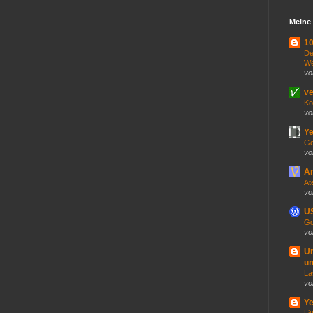
Meine 
10
De
We
vo
ve
Ko
vo
Ye
Ge
vo
An
At
vo
US
Go
vo
U
un
La
vo
Ye