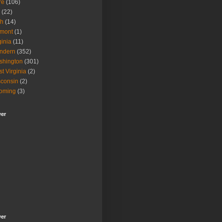
re
(106)
(22)
ah
(14)
rmont
(1)
ginia
(11)
ndern
(352)
shington
(301)
t Virginia
(2)
consin
(2)
oming
(3)
wer
wer