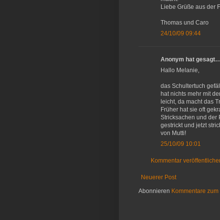
Liebe Grüße aus der 
Thomas und Caro
24/10/09 09:44
Anonym hat gesagt
Hallo Melanie,
das Schultertuch gefäl
hat nichts mehr mit de
leicht, da macht das 
Früher hat sie oft gek
Stricksachen und der P
gestrickt und jetzt str
von Mutti!
25/10/09 10:01
Kommentar veröffentliche
Neuerer Post
Abonnieren
Kommentare zum 