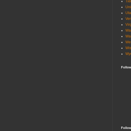
Tie
Uni
Ut
Ve
Vir
Wa
Wa
Wes
Wis
Wy
Follo
Follo