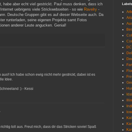
, habe aber echt viel gestrickt. Paul muss denken, dass ich
Label
 Internet uebrigens viele Strickwebseiten - so wie
Ravelry
-
Arb
nn. Deutsche Gruppen gibt es auf dieser Webseite auch. Da
Ari
r runterladen, seine eigenen Projekte samt Fotos
Aus
ationen anderer Leute angucken. Genial!
Be
Co
Con
DC
De
Deu
Fam
Flo
aus!! Ich habe schon ewig nicht mehr gestrickt, dabei ist es
Fr
le Idee.
Geo
Hu
Schneeland :) - Kessi
Ida
Illi
Ind
…
Io
Kal
Ka
richtig toll aus. Freut mich, dass dir das Stricken soviel Spaß
Ka