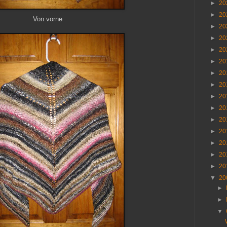
►
20
►
20
Von vorne
►
20
►
20
►
20
►
20
►
20
►
20
►
20
►
20
►
20
►
20
►
20
►
20
►
20
▼
20
►
►
▼