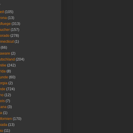
s
eit
(105)
zona
(13)
fluege
(313)
sucher
(157)
lorado
(278)
necticut
(1)
(66)
laware
(2)
tschland
(204)
ilie
(242)
rida
(8)
eunde
(60)
rgia
(2)
nde
(724)
ho
(12)
nois
(7)
iana
(3)
wa
(1)
ifornien
(170)
nada
(13)
nu
(11)