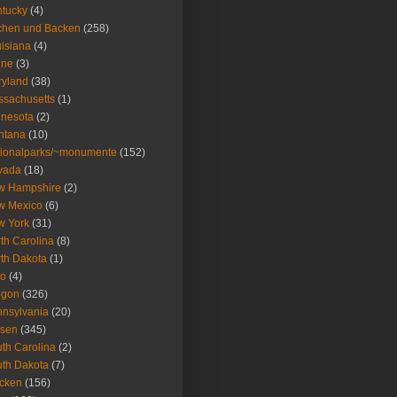
tucky
(4)
chen und Backen
(258)
isiana
(4)
ine
(3)
ryland
(38)
sachusetts
(1)
nesota
(2)
ntana
(10)
ionalparks/~monumente
(152)
vada
(18)
w Hampshire
(2)
w Mexico
(6)
w York
(31)
th Carolina
(8)
th Dakota
(1)
io
(4)
egon
(326)
nsylvania
(20)
isen
(345)
th Carolina
(2)
th Dakota
(7)
icken
(156)