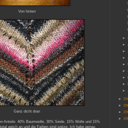
Von hinten
►
►
►
►
►
►
►
►
►
►
20
►
20
Ganz dicht dran
►
20
►
20
nden Anteile: 40% Baumwolle, 30% Seide, 15% Wolle und 15%
total weich an und die Farben sind spitze. Ich habe genau