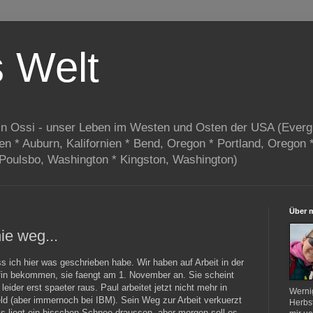
s Welt
in Ossi - unser Leben im Westen und Osten der USA (Everg
ien * Auburn, Kalifornien * Bend, Oregon * Portland, Oregon 
 Poulsbo, Washington * Kingston, Washington)
Über 
ie weg...
ss ich hier was geschrieben habe. Wir haben auf Arbeit in der
fin bekommen, sie faengt am 1. November an. Sie scheint
 leider erst spaeter raus. Paul arbeitet jetzt nicht mehr in
Werni
eld (aber immernoch bei IBM). Sein Weg zur Arbeit verkuerzt
Herbst
s liegt ein bisschen Schnee draussen, aber morgen soll es