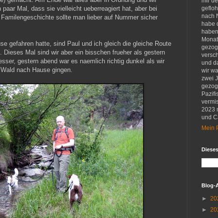
mir u
n paar Mal, dass sie vielleicht ueberreagiert hat, aber bei
gefloh
nach 
Familengeschichte sollte man lieber auf Nummer sicher
habe d
haben 
Monat
 gefahren hatte, sind Paul und ich gleich die gleiche Route
gezog
 Dieses Mal sind wir aber ein bisschen frueher als gestern
versch
sser, gestern abend war es naemlich richtig dunkel als wir
und d
n Wald nach Hause gingen.
wir w
zwei 
gezog
Pazifi
vermis
2023 
und Ca
Mein P
Diese
Blog-
►
20
►
20