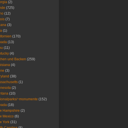
rgia
(2)
nde
(725)
ho
(12)
nois
(7)
iana
(3)
wa
(1)
ifornien
(170)
nada
(13)
nu
(11)
tucky
(4)
chen und Backen
(259)
isiana
(4)
ine
(3)
ryland
(38)
sachusetts
(1)
nesota
(2)
ntana
(10)
ionalparks/~monumente
(152)
vada
(18)
w Hampshire
(2)
w Mexico
(6)
w York
(31)
th Carolina
(8)