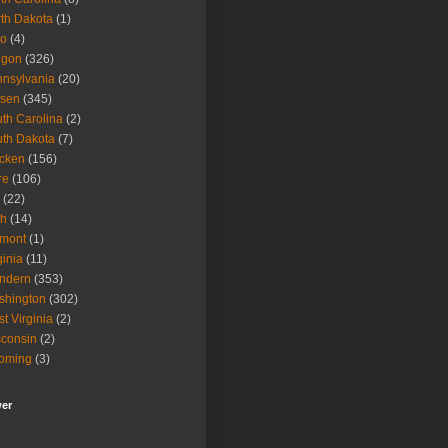
th Dakota
(1)
io
(4)
egon
(326)
nsylvania
(20)
isen
(345)
th Carolina
(2)
th Dakota
(7)
icken
(156)
re
(106)
(22)
ah
(14)
rmont
(1)
ginia
(11)
ndern
(353)
shington
(302)
t Virginia
(2)
consin
(2)
oming
(3)
wer