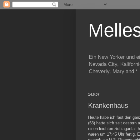
Melle
Ein New Yorker und e
Nevada City, Kaliforn
Cheverly, Maryland *
14.6.07
Krankenhaus
Heute habe ich fast den gan
(63) hatte sich seit gestern 
einen leichten Schlaganfall 
waren um 17:45 Uhr fertig.
danach ein MRI (Tomographi