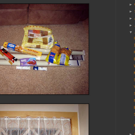
►
►
►
►
▼
►