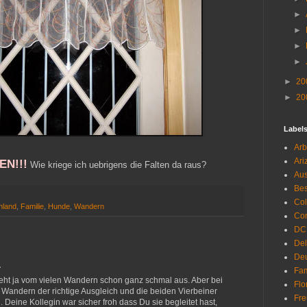
►
►
►
►
►
20
►
20
Label
Arb
Ari
N!!!
Wie kriege ich uebrigens die Falten da raus?
Aus
Be
Co
hland
,
Familie
,
Hunde
,
Wandern
Con
DC
De
Deu
…
Fam
ieht ja vom vielen Wandern schon ganz schmal aus. Aber bei
Flo
 Wandern der richtige Ausgleich und die beiden Vierbeiner
Fr
. Deine Kollegin war sicher froh dass Du sie begleitet hast,