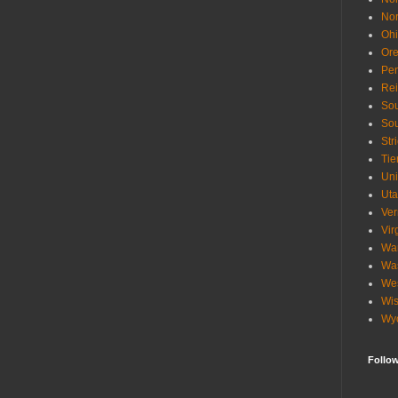
Nor
Oh
Or
Pen
Re
Sou
Sou
Str
Tie
Uni
Ut
Ve
Vir
Wa
Wa
Wes
Wis
Wy
Follo