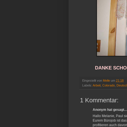
DANKE SCHOE
Eingestellt von
Melle
um
21:18
Labels:
Arbeit
,
Colorado
,
Deutsc
1 Kommentar:
Anonym hat gesagt
Hallo Melanie, Paul s
Eurem Bürojob ist das
profitieren auch davon