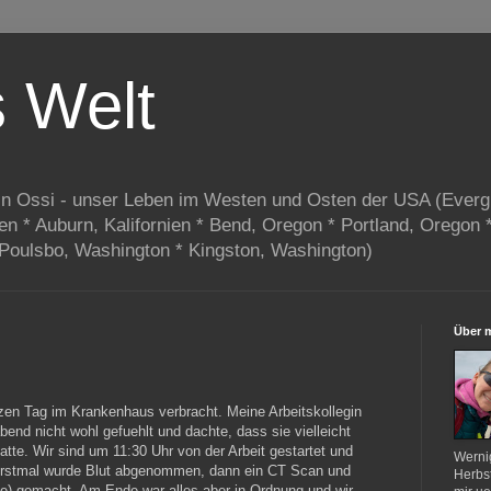
s Welt
in Ossi - unser Leben im Westen und Osten der USA (Everg
ien * Auburn, Kalifornien * Bend, Oregon * Portland, Oregon 
 Poulsbo, Washington * Kingston, Washington)
Über 
zen Tag im Krankenhaus verbracht. Meine Arbeitskollegin
abend nicht wohl gefuehlt und dachte, dass sie vielleicht
hatte. Wir sind um 11:30 Uhr von der Arbeit gestartet und
Werni
 Erstmal wurde Blut abgenommen, dann ein CT Scan und
Herbst
e) gemacht. Am Ende war alles aber in Ordnung und wir