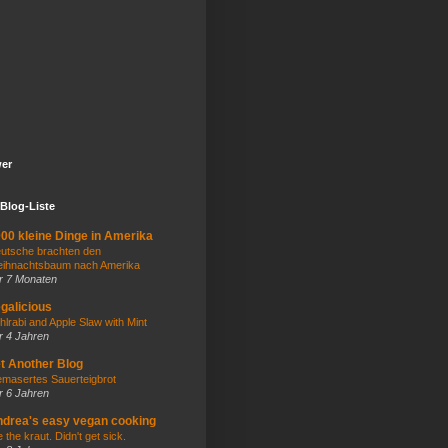
wer
Blog-Liste
00 kleine Dinge in Amerika
utsche brachten den
ihnachtsbaum nach Amerika
r 7 Monaten
galicious
hlrabi and Apple Slaw with Mint
r 4 Jahren
t Another Blog
masertes Sauerteigbrot
r 6 Jahren
drea's easy vegan cooking
e the kraut. Didn't get sick.