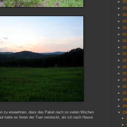
►
20
►
20
►
20
►
20
►
20
►
20
►
20
►
20
►
20
►
20
►
20
►
20
►
20
►
20
►
20
►
20
►
20
en zu erwaehnen, dass das Paket nach so vielen Wochen
▼
20
l hatte es hinter der Tuer versteckt, als ich nach Hause
►
►