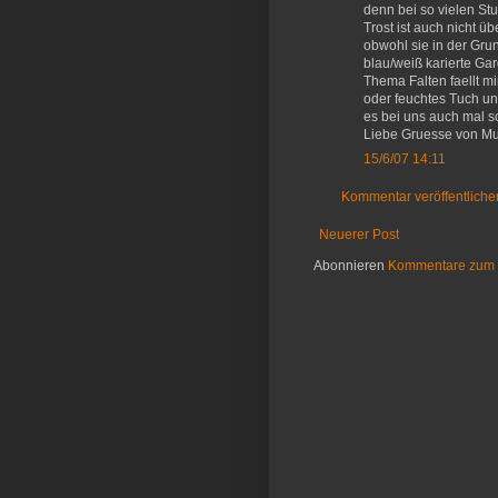
denn bei so vielen S
Trost ist auch nicht üb
obwohl sie in der Grun
blau/weiß karierte Gar
Thema Falten faellt m
oder feuchtes Tuch un
es bei uns auch mal s
Liebe Gruesse von Mut
15/6/07 14:11
Kommentar veröffentliche
Neuerer Post
Abonnieren
Kommentare zum 