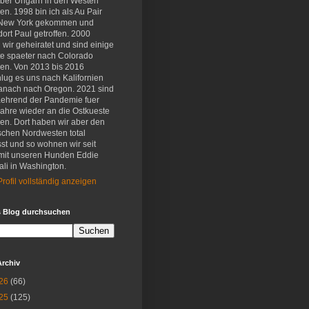
eber Ungarn in den Westen
en. 1998 bin ich als Au Pair
New York gekommen und
ort Paul getroffen. 2000
wir geheiratet und sind einige
e spaeter nach Colorado
en. Von 2013 bis 2016
lug es uns nach Kalifornien
anach nach Oregon. 2021 sind
aehrend der Pandemie fuer
Jahre wieder an die Ostkueste
en. Dort haben wir aber den
schen Nordwesten total
st und so wohnen wir seit
mit unseren Hunden Eddie
li in Washington.
rofil vollständig anzeigen
s Blog durchsuchen
Archiv
26
(66)
25
(125)