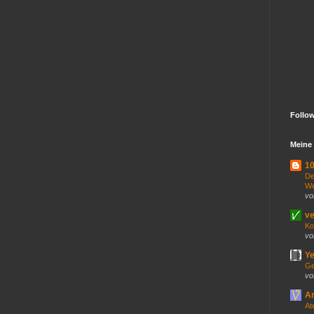
Follo
Meine 
10
De
We
vo
ve
Ko
vo
Ye
Ge
vo
An
At