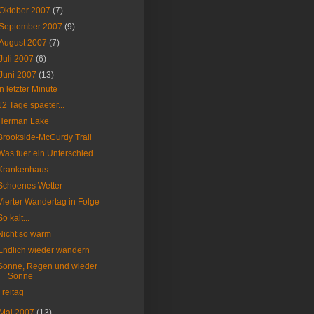
Oktober 2007
(7)
September 2007
(9)
August 2007
(7)
Juli 2007
(6)
Juni 2007
(13)
In letzter Minute
12 Tage spaeter...
Herman Lake
Brookside-McCurdy Trail
Was fuer ein Unterschied
Krankenhaus
Schoenes Wetter
Vierter Wandertag in Folge
So kalt...
Nicht so warm
Endlich wieder wandern
Sonne, Regen und wieder
Sonne
Freitag
Mai 2007
(13)