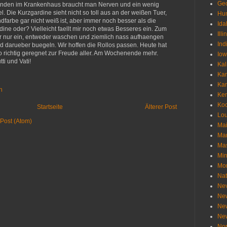
Geo
tunden im Krankenhaus braucht man Nerven und ein wenig
el. Die Kurzgardine sieht nicht so toll aus an der weißen Tuer,
Hu
dfarbe gar nicht weiß ist, aber immer noch besser als die
Ida
dine oder? Vielleicht faellt mir noch etwas Besseres ein. Zum
Illi
ir nur ein, entweder waschen und ziemlich nass aufhaengen
Ind
d darueber buegeln. Wir hoffen die Rollos passen. Heute hat
o richtig geregnet zur Freude aller. Am Wochenende mehr.
Io
ti und Vati!
Kal
Ka
Ka
n
Ken
Ko
Startseite
Älterer Post
Lou
Post (Atom)
Ma
Ma
Mas
Min
Mo
Nat
Ne
Ne
Ne
Ne
Nor