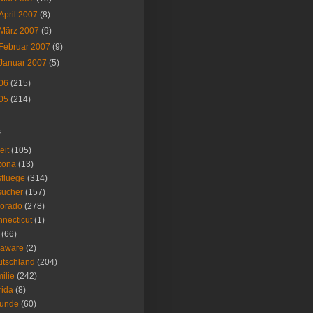
April 2007
(8)
März 2007
(9)
Februar 2007
(9)
Januar 2007
(5)
06
(215)
05
(214)
s
eit
(105)
zona
(13)
fluege
(314)
sucher
(157)
lorado
(278)
necticut
(1)
(66)
laware
(2)
tschland
(204)
ilie
(242)
rida
(8)
eunde
(60)