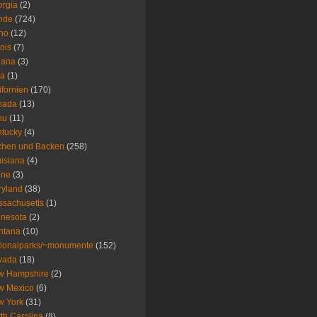
rgia
(2)
nde
(724)
ho
(12)
nois
(7)
iana
(3)
wa
(1)
ifornien
(170)
nada
(13)
nu
(11)
tucky
(4)
chen und Backen
(258)
isiana
(4)
ine
(3)
ryland
(38)
sachusetts
(1)
nesota
(2)
ntana
(10)
ionalparks/~monumente
(152)
vada
(18)
w Hampshire
(2)
w Mexico
(6)
w York
(31)
th Carolina
(8)