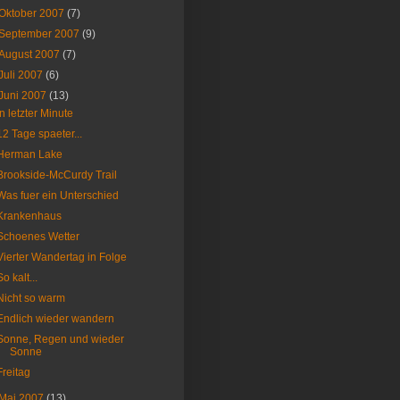
Oktober 2007
(7)
September 2007
(9)
August 2007
(7)
Juli 2007
(6)
Juni 2007
(13)
In letzter Minute
12 Tage spaeter...
Herman Lake
Brookside-McCurdy Trail
Was fuer ein Unterschied
Krankenhaus
Schoenes Wetter
Vierter Wandertag in Folge
So kalt...
Nicht so warm
Endlich wieder wandern
Sonne, Regen und wieder
Sonne
Freitag
Mai 2007
(13)