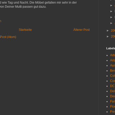
d wie Tag und Nacht. Die Möbel gefallen mir sehr in der
►
von Deiner Mutti passen gut dazu.
►
►
n
►
Startseite
Älterer Post
►
20
►
20
Post (Atom)
Label
Arb
Ari
Aus
Be
Co
Con
DC
De
Deu
Fam
Flo
Fr