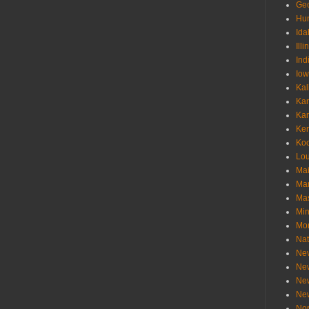
Geo
Hu
Ida
Illi
Ind
Io
Kal
Ka
Ka
Ken
Ko
Lou
Ma
Ma
Mas
Min
Mo
Nat
Ne
Ne
Ne
Ne
Nor