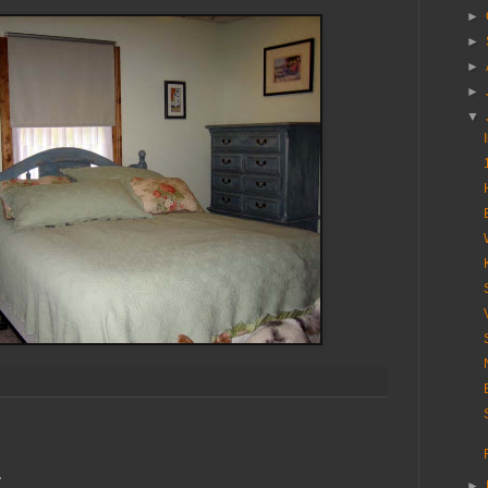
►
►
►
►
▼
…
►