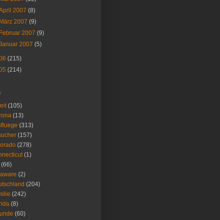
April 2007
(8)
März 2007
(9)
Februar 2007
(9)
Januar 2007
(5)
06
(215)
05
(214)
s
eit
(105)
zona
(13)
fluege
(313)
sucher
(157)
lorado
(278)
necticut
(1)
(66)
laware
(2)
tschland
(204)
ilie
(242)
rida
(8)
eunde
(60)