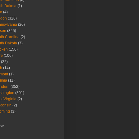
th Dakota
(1)
io
(4)
egon
(326)
nsylvania
(20)
isen
(345)
th Carolina
(2)
th Dakota
(7)
icken
(156)
re
(106)
(22)
ah
(14)
rmont
(1)
ginia
(11)
ndern
(352)
shington
(301)
t Virginia
(2)
consin
(2)
oming
(3)
wer