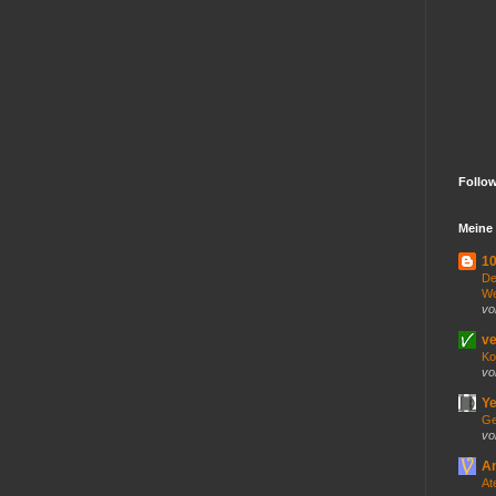
Follo
Meine 
10
De
We
vo
ve
Ko
vo
Ye
Ge
vo
An
At