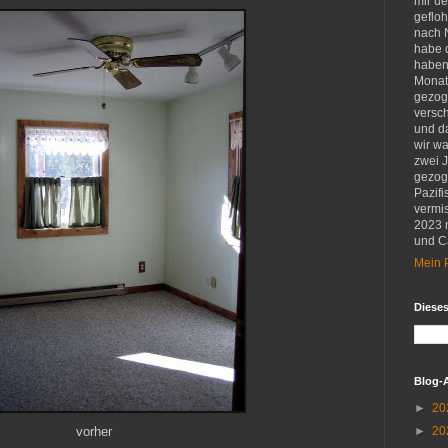
mir u
gefloh
nach 
habe d
haben 
Monat
gezog
versch
und d
wir w
zwei 
gezog
Pazifi
vermis
2023 
und Ca
Mein P
Diese
Blog-
►
20
vorher
►
20