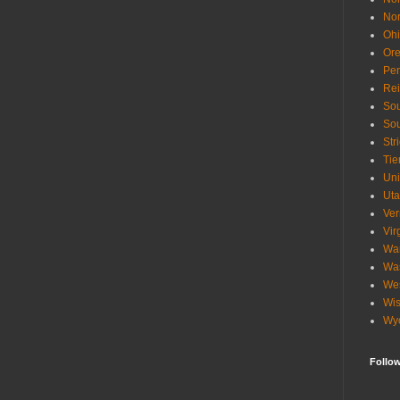
Nor
Oh
Or
Pen
Re
Sou
Sou
Str
Tie
Uni
Ut
Ve
Vir
Wa
Wa
Wes
Wis
Wy
Follo