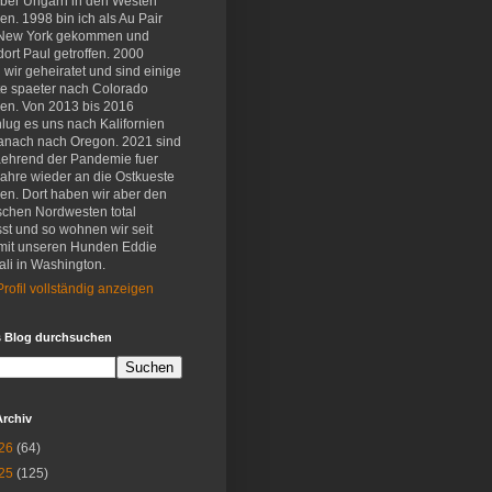
eber Ungarn in den Westen
en. 1998 bin ich als Au Pair
New York gekommen und
ort Paul getroffen. 2000
wir geheiratet und sind einige
e spaeter nach Colorado
en. Von 2013 bis 2016
lug es uns nach Kalifornien
anach nach Oregon. 2021 sind
aehrend der Pandemie fuer
Jahre wieder an die Ostkueste
en. Dort haben wir aber den
schen Nordwesten total
st und so wohnen wir seit
mit unseren Hunden Eddie
li in Washington.
rofil vollständig anzeigen
s Blog durchsuchen
Archiv
26
(64)
25
(125)