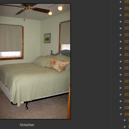
►
20
►
20
►
20
►
20
►
20
►
20
►
20
►
20
►
20
►
20
►
20
►
20
►
20
►
20
►
20
►
20
►
20
▼
20
►
hinterher
►