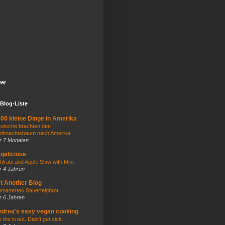
wer
Blog-Liste
00 kleine Dinge in Amerika
utsche brachten den
ihnachtsbaum nach Amerika
r 7 Monaten
galicious
hlrabi and Apple Slaw with Mint
r 4 Jahren
t Another Blog
masertes Sauerteigbrot
r 6 Jahren
drea's easy vegan cooking
e the kraut. Didn't get sick.