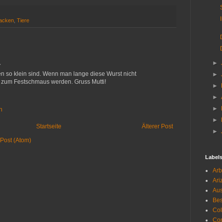
acken
,
Tiere
…
►
 so klein sind. Wenn man lange diese Wurst nicht
►
 zum Festschmaus werden. Gruss Mutti!
►
►
►
n
►
Startseite
Älterer Post
►
Post (Atom)
Label
Arb
Ari
Aus
Be
Co
Con