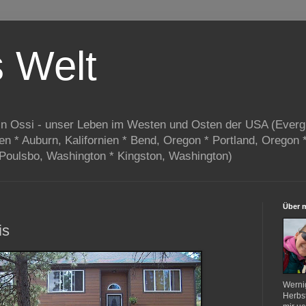
s Welt
in Ossi - unser Leben im Westen und Osten der USA (Everg
ien * Auburn, Kalifornien * Bend, Oregon * Portland, Oregon 
 Poulsbo, Washington * Kingston, Washington)
Über 
is
Werni
Herbst