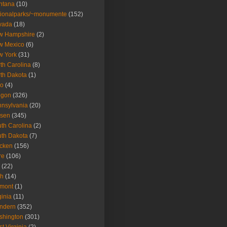
ntana
(10)
ionalparks/~monumente
(152)
vada
(18)
w Hampshire
(2)
w Mexico
(6)
w York
(31)
th Carolina
(8)
th Dakota
(1)
io
(4)
egon
(326)
nsylvania
(20)
isen
(345)
th Carolina
(2)
th Dakota
(7)
icken
(156)
re
(106)
(22)
ah
(14)
rmont
(1)
ginia
(11)
ndern
(352)
shington
(301)