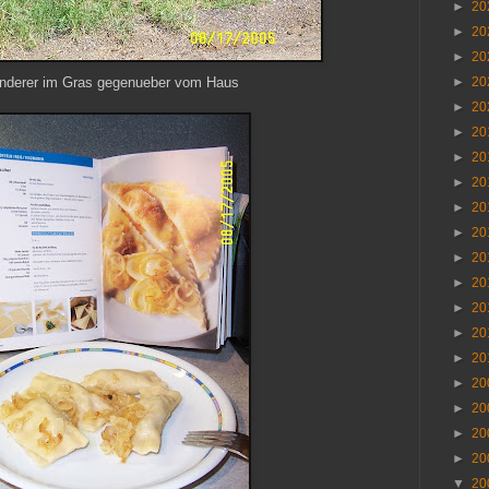
►
20
►
20
►
20
anderer im Gras gegenueber vom Haus
►
20
►
20
►
20
►
20
►
20
►
20
►
20
►
20
►
20
►
20
►
20
►
20
►
20
►
20
►
20
►
20
▼
20