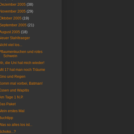
Dezember 2005
(38)
November 2005
(29)
Oktober 2005
(19)
September 2005
(21)
August 2005
(18)
Neuer Stahltraeger
Nicht viel los...
Pflaumenkuchen und rotes
Schwein
Ah, die Uni hat mich wieder!
Mit 17 hat man noch Träume
Kino und Regen
Komm mal vorbei, Batman!
Essen und Wapitis
Am Tage 1 N.P.
Das Paket
Mein erstes Mal
Buchtipp
Was so alles los ist...
Schoko...?