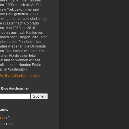
eber Ungarn in den Westen
en. 1998 bin ich als Au Pair
New York gekommen und
ort Paul getroffen. 2000
wir geheiratet und sind einige
e spaeter nach Colorado
en. Von 2013 bis 2016
lug es uns nach Kalifornien
anach nach Oregon. 2021 sind
aehrend der Pandemie fuer
Jahre wieder an die Ostkueste
en. Dort haben wir aber den
schen Nordwesten total
st und so wohnen wir seit
mit unseren Hunden Eddie
li in Washington.
rofil vollständig anzeigen
s Blog durchsuchen
Archiv
26
(64)
25
(125)