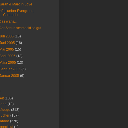
Sarah & Marc in Love
Infos ueber Evergreen,
Colorado
Das war's...
Der Schuh schmeckt so gut
Juli 2005
(15)
Juni 2005
(16)
Mai 2005
(15)
April 2005
(18)
März 2005
(13)
Februar 2005
(6)
Januar 2005
(6)
s
eit
(105)
zona
(13)
fluege
(313)
sucher
(157)
lorado
(278)
necticut
(1)