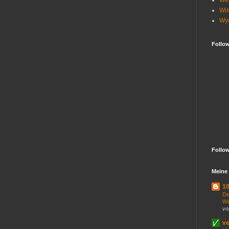
Wes
Wis
Wy
Follo
Follo
Meine 
10
De
We
vo
ve