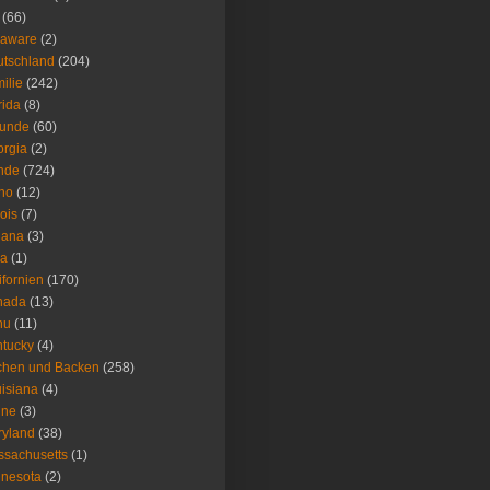
(66)
laware
(2)
tschland
(204)
ilie
(242)
rida
(8)
eunde
(60)
rgia
(2)
nde
(724)
ho
(12)
nois
(7)
iana
(3)
wa
(1)
ifornien
(170)
nada
(13)
nu
(11)
tucky
(4)
chen und Backen
(258)
isiana
(4)
ine
(3)
ryland
(38)
sachusetts
(1)
nesota
(2)