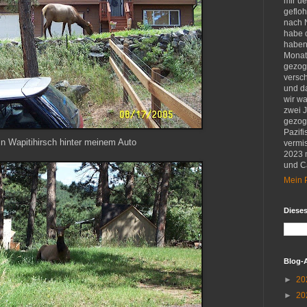
mir u
gefloh
nach 
habe d
haben 
Monat
gezog
versch
und d
wir w
zwei 
gezog
Pazifi
in Wapitihirsch hinter meinem Auto
vermis
2023 
und Ca
Mein P
Diese
Blog-
►
20
►
20