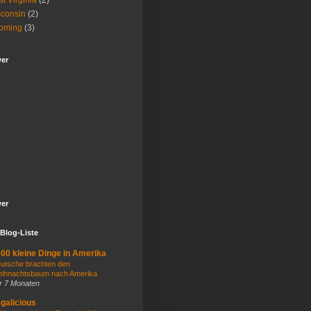
t Virginia
(2)
consin
(2)
oming
(3)
wer
wer
Blog-Liste
00 kleine Dinge in Amerika
utsche brachten den
ihnachtsbaum nach Amerika
r 7 Monaten
galicious