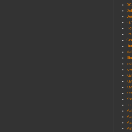
DC
De
Deu
Fam
Flo
Fr
Geo
Hu
Ida
Illi
Ind
Io
Kal
Ka
Ka
Ken
Ko
Lou
Ma
Ma
Mas
Min