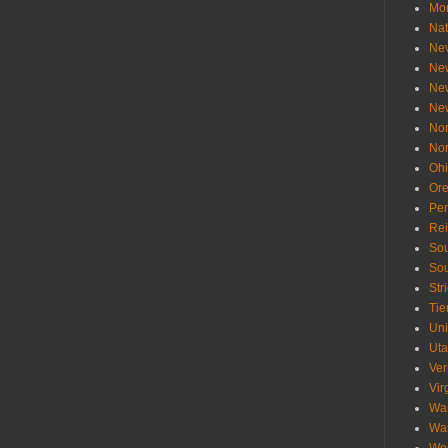
Mo
Nat
Ne
Ne
Ne
Ne
Nor
Nor
Oh
Or
Pen
Re
Sou
Sou
Str
Tie
Uni
Ut
Ve
Vir
Wa
Wa