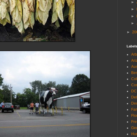
►
►
►
►
►
20
Label
Arb
Ari
Aus
Be
Co
Con
DC
De
Deu
Fam
Flo
Fr
Geo
Hu