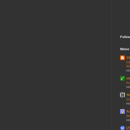
Follo
Meine 
10
De
We
vo
ve
Ko
vo
Ye
Ge
vo
An
At
vo
US