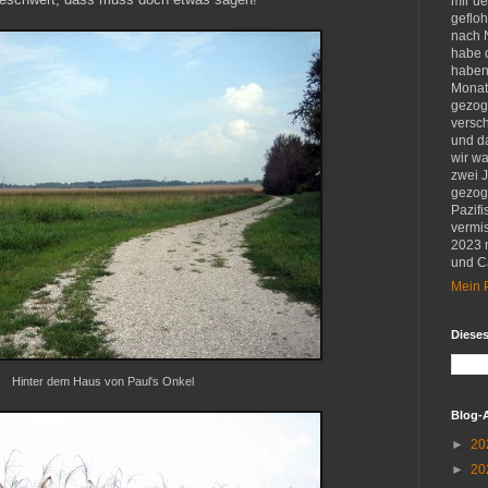
mir u
gefloh
nach 
habe d
haben 
Monat
gezog
versch
und d
wir w
zwei 
gezog
Pazifi
vermis
2023 
und Ca
Mein P
Diese
Hinter dem Haus von Paul's Onkel
Blog-
►
20
►
20