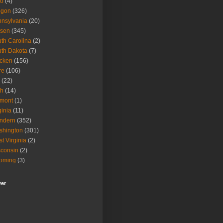
io
(4)
egon
(326)
nsylvania
(20)
isen
(345)
th Carolina
(2)
th Dakota
(7)
icken
(156)
re
(106)
(22)
ah
(14)
rmont
(1)
ginia
(11)
ndern
(352)
shington
(301)
t Virginia
(2)
consin
(2)
oming
(3)
wer