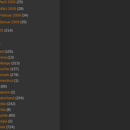
April 2006
(25)
März 2006
(28)
Februar 2006
(34)
Januar 2006
(35)
05
(214)
s
eit
(105)
zona
(13)
fluege
(313)
sucher
(157)
lorado
(278)
necticut
(1)
(66)
laware
(2)
tschland
(204)
ilie
(242)
rida
(8)
eunde
(60)
rgia
(2)
nde
(724)