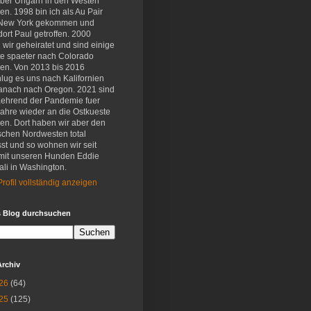
eber Ungarn in den Westen
en. 1998 bin ich als Au Pair
New York gekommen und
ort Paul getroffen. 2000
wir geheiratet und sind einige
e spaeter nach Colorado
en. Von 2013 bis 2016
lug es uns nach Kalifornien
anach nach Oregon. 2021 sind
aehrend der Pandemie fuer
Jahre wieder an die Ostkueste
en. Dort haben wir aber den
schen Nordwesten total
st und so wohnen wir seit
mit unseren Hunden Eddie
li in Washington.
rofil vollständig anzeigen
s Blog durchsuchen
Archiv
26
(64)
25
(125)