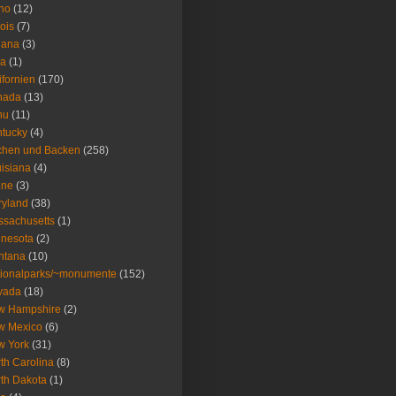
ho
(12)
nois
(7)
iana
(3)
wa
(1)
ifornien
(170)
nada
(13)
nu
(11)
tucky
(4)
chen und Backen
(258)
isiana
(4)
ine
(3)
ryland
(38)
sachusetts
(1)
nesota
(2)
ntana
(10)
ionalparks/~monumente
(152)
vada
(18)
w Hampshire
(2)
w Mexico
(6)
w York
(31)
th Carolina
(8)
th Dakota
(1)