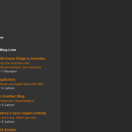
wer
Blog-Liste
00 kleine Dinge in Amerika
utsche brachten den
ihnachtsbaum nach Amerika
r 7 Monaten
galicious
hlrabi and Apple Slaw with Mint
r 4 Jahren
t Another Blog
masertes Sauerteigbrot
r 6 Jahren
drea's easy vegan cooking
e the kraut. Didn't get sick.
r 8 Jahren
A Erklärt