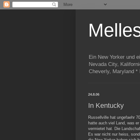
Melle
Ein New Yorker und e
Nevada City, Kaliforn
Cheverly, Maryland *
24.8.06
In Kentucky
Russellville hat ungefaehr 7
hatte auch viel Land, was er
vermietet hat. Die Landschaf
Es war nicht nur heiss, sond
die New Yorker haben sich 