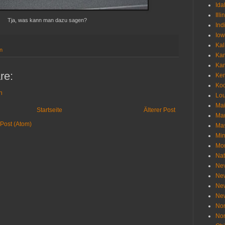
Ida
Illi
Tja, was kann man dazu sagen?
Ind
Io
Kal
n
Ka
Ka
re:
Ken
Ko
n
Lou
Ma
Startseite
Älterer Post
Ma
Post (Atom)
Mas
Min
Mo
Nat
Ne
Ne
Ne
Ne
Nor
Nor