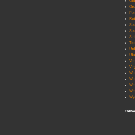
Oh
Or
Pen
Re
Sou
Sou
Str
Tie
Uni
Ut
Ve
Vir
Wa
Wa
Wes
Wis
Wy
Follo