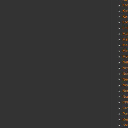
Ka
Ka
Ken
Ko
Lou
Ma
Ma
Mas
Min
Mo
Nat
Ne
Ne
Ne
Ne
Nor
Nor
Oh
Or
Pen
Re
Sou