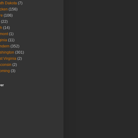
th Dakota
(7)
icken
(156)
re
(106)
(22)
ah
(14)
rmont
(1)
ginia
(11)
ndern
(352)
shington
(301)
t Virginia
(2)
consin
(2)
oming
(3)
wer