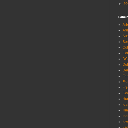
►
20
Label
Arb
Ari
Aus
Be
Co
Con
DC
De
Deu
Fam
Flo
Fr
Geo
Hu
Ida
Illi
Ind
Io
Kal