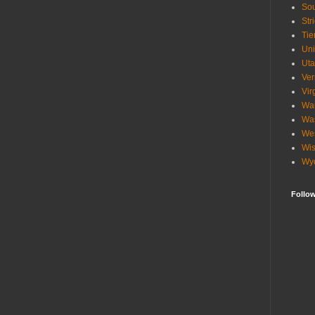
Sou
Str
Tie
Uni
Ut
Ve
Vir
Wa
Wa
Wes
Wis
Wy
Follo