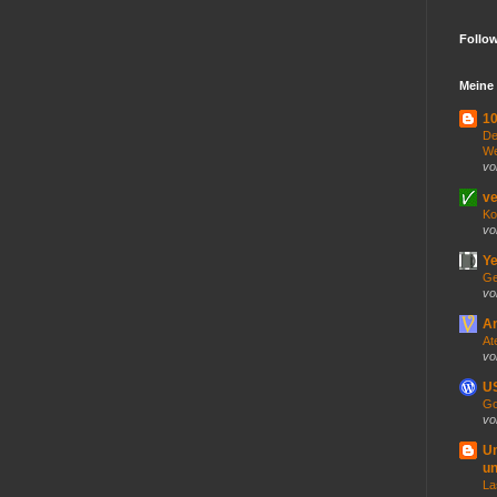
Follo
Meine 
10
De
We
vo
ve
Ko
vo
Ye
Ge
vo
An
At
vo
US
Go
vo
U
un
La