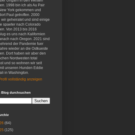
eber Ungarn in den Westen
en. 1998 bin ich als Au Pair
New York gekommen und
ort Paul getroffen. 2000
wir geheiratet und sind einige
e spaeter nach Colorado
en. Von 2013 bis 2016
lug es uns nach Kalifornien
anach nach Oregon. 2021 sind
aehrend der Pandemie fuer
Jahre wieder an die Ostkueste
en. Dort haben wir aber den
schen Nordwesten total
st und so wohnen wir seit
mit unseren Hunden Eddie
li in Washington.
rofil vollständig anzeigen
s Blog durchsuchen
Archiv
26
(64)
25
(125)