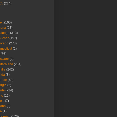
05
(214)
s
eit
(105)
zona
(13)
fluege
(313)
sucher
(157)
lorado
(278)
necticut
(1)
(66)
laware
(2)
tschland
(204)
ilie
(242)
rida
(8)
eunde
(60)
rgia
(2)
nde
(724)
ho
(12)
nois
(7)
iana
(3)
wa
(1)
ifornien
(170)