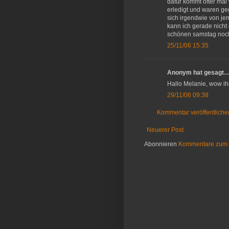
dafür kommt öfter mal
erledigt und waren ge
sich irgendwie von j
kann ich gerade nicht
schönen samstag noch.
25/11/06 15:35
Anonym hat gesagt
Hallo Melanie, wow ihr
29/11/06 09:38
Kommentar veröffentliche
Neuerer Post
Abonnieren
Kommentare zum 