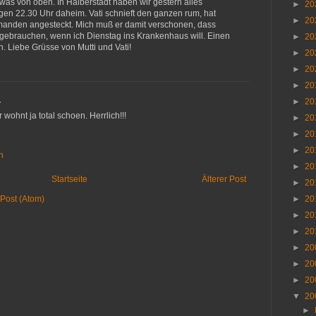
 was von oben. In Halberstadt haben wir gestern alles
►
20
gen 22.30 Uhr daheim. Vati schnieft den ganzen rum, hat
►
20
emanden angesteckt. Mich muß er damit verschonen, dass
 gebrauchen, wenn ich Dienstag ins Krankenhaus will. Einen
►
20
 Liebe Grüsse von Mutti und Vati!
►
20
►
20
►
20
…
►
20
 wohnt ja total schoen. Herrlich!!!
►
20
►
20
►
20
n
►
20
Startseite
Älterer Post
►
20
Post (Atom)
►
20
►
20
►
20
►
20
►
20
►
20
▼
20
►