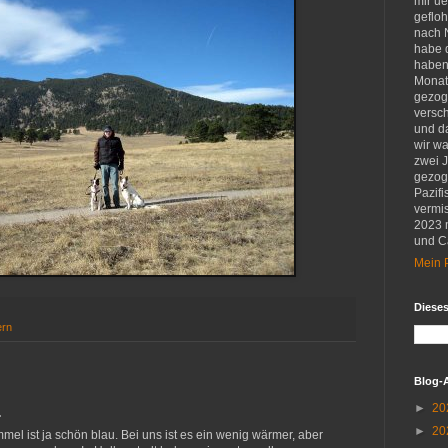
mir u
gefloh
nach 
habe d
haben 
Monat
gezog
versch
und d
wir w
zwei 
gezog
Pazifi
vermis
2023 
und Ca
Mein P
Diese
rn
Blog-
►
20
…
►
20
mel ist ja schön blau. Bei uns ist es ein wenig wärmer, aber