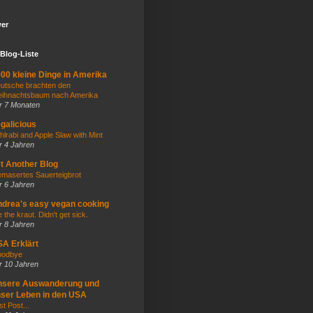
wer
Blog-Liste
00 kleine Dinge in Amerika
utsche brachten den
ihnachtsbaum nach Amerika
r 7 Monaten
galicious
hlrabi and Apple Slaw with Mint
r 4 Jahren
t Another Blog
masertes Sauerteigbrot
r 6 Jahren
drea's easy vegan cooking
e the kraut. Didn't get sick.
r 8 Jahren
A Erklärt
odbye
r 10 Jahren
nsere Auswanderung und
ser Leben in den USA
st Post...