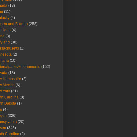
nada
(13)
nu
(11)
tucky
(4)
chen und Backen
(258)
isiana
(4)
ine
(3)
ryland
(38)
sachusetts
(1)
nesota
(2)
ntana
(10)
ionalparks/~monumente
(152)
vada
(18)
w Hampshire
(2)
w Mexico
(6)
w York
(31)
th Carolina
(8)
th Dakota
(1)
io
(4)
egon
(326)
nsylvania
(20)
isen
(345)
th Carolina
(2)