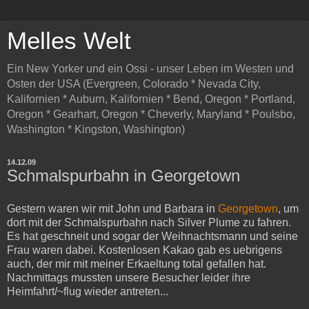
Melles Welt
Ein New Yorker und ein Ossi - unser Leben im Westen und
Osten der USA (Evergreen, Colorado * Nevada City,
Kalifornien * Auburn, Kalifornien * Bend, Oregon * Portland,
Oregon * Gearhart, Oregon * Cheverly, Maryland * Poulsbo,
Washington * Kingston, Washington)
14.12.09
Schmalspurbahn in Georgetown
Gestern
waren
wir
mit
John
und
Barbara in
Georgetown
, um
dort
mit
der
Schmalspurbahn
nach
Silver Plume
zu
fahren
.
Es hat
geschneit
und
sogar
der
Weihnachtsmann
und
seine
Frau
waren
dabei
.
Kostenlosen
Kakao
gab es
uebrigens
auch
,
der
mir
mit
meiner
Erkaeltung
total
gefallen
hat.
Nachmittags mussten unsere Besucher leider ihre
Heimfahrt/~flug wieder antreten...