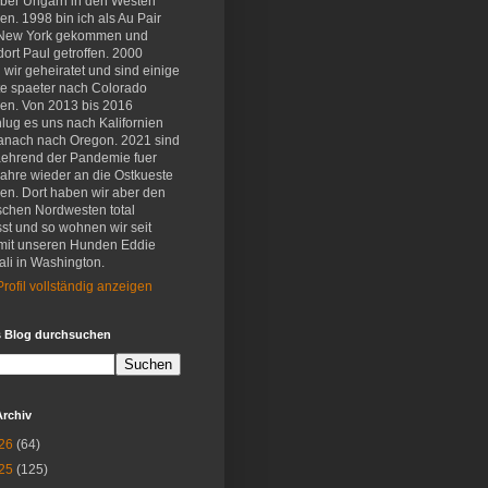
eber Ungarn in den Westen
en. 1998 bin ich als Au Pair
New York gekommen und
ort Paul getroffen. 2000
wir geheiratet und sind einige
e spaeter nach Colorado
en. Von 2013 bis 2016
lug es uns nach Kalifornien
anach nach Oregon. 2021 sind
aehrend der Pandemie fuer
Jahre wieder an die Ostkueste
en. Dort haben wir aber den
schen Nordwesten total
st und so wohnen wir seit
mit unseren Hunden Eddie
li in Washington.
rofil vollständig anzeigen
s Blog durchsuchen
Archiv
26
(64)
25
(125)