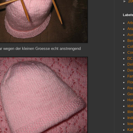
►
20
Label
Arb
Ari
Aus
Be
Co
r wegen der kleinen Groesse echt anstrengend
Con
DC
De
Deu
Fam
Flo
Fr
Geo
Hu
Ida
Illi
Ind
Io
Kal