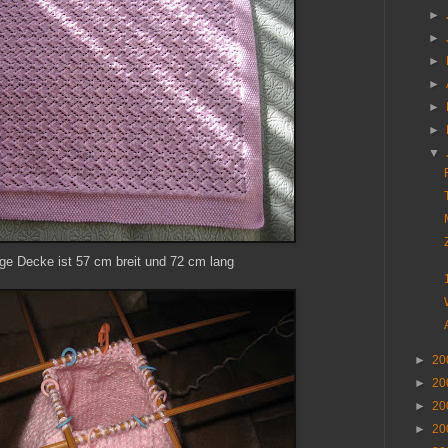
►
►
►
►
►
►
▼
tige Decke ist 57 cm breit und 72 cm lang
►
20
►
20
►
20
►
20