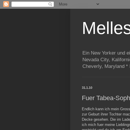
Melle
Ein New Yorker und e
Nevada City, Kaliforn
Cheverly, Maryland *
31.1.10
Fuer Tabea-Soph
Endlich kann ich mein Grossp
zur Geburt ihrer Tochter mac
Decke gesehen. Die im Laden
ich mich fuer meine Liebling
gestrickt und da ich am End