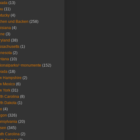
nada
(13)
nu
(11)
tucky
(4)
chen und Backen
(258)
isiana
(4)
ine
(3)
ryland
(38)
sachusetts
(1)
nesota
(2)
ntana
(10)
ionalparks/~monumente
(152)
vada
(18)
w Hampshire
(2)
w Mexico
(6)
w York
(31)
th Carolina
(8)
th Dakota
(1)
io
(4)
egon
(326)
nsylvania
(20)
isen
(345)
th Carolina
(2)