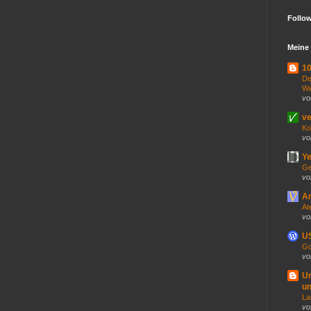
Follo
Meine 
10
De
We
vo
ve
Ko
vo
Ye
Ge
vo
An
At
vo
US
Go
vo
U
un
La
vo