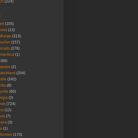
05
(214)
s
eit
(105)
zona
(13)
fluege
(313)
sucher
(157)
lorado
(278)
necticut
(1)
(66)
laware
(2)
tschland
(204)
ilie
(242)
rida
(8)
eunde
(60)
rgia
(2)
nde
(724)
ho
(12)
nois
(7)
iana
(3)
wa
(1)
ifornien
(170)