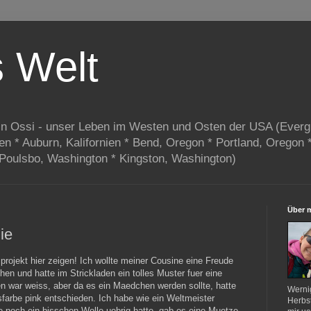
s Welt
in Ossi - unser Leben im Westen und Osten der USA (Everg
ien * Auburn, Kalifornien * Bend, Oregon * Portland, Oregon 
 Poulsbo, Washington * Kingston, Washington)
Über 
ie
rojekt hier zeigen! Ich wollte meiner Cousine eine Freude
hen und hatte im Strickladen ein tolles Muster fuer eine
 war weiss, aber da es ein Maedchen werden sollte, hatte
Werni
sfarbe pink entschieden. Ich habe wie ein Weltmeister
Herbst
e noch ein bisschen Wolle uebrig hatte, gab es eine Muetze