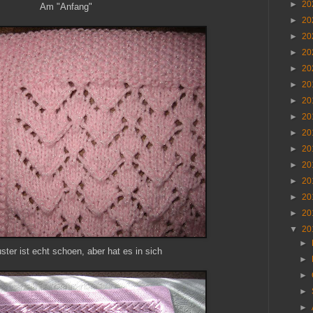
►
20
Am "Anfang"
►
20
►
20
►
20
►
20
►
20
►
20
►
20
►
20
►
20
►
20
►
20
►
20
►
20
▼
20
►
ter ist echt schoen, aber hat es in sich
►
►
►
►