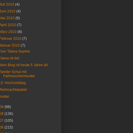
Juli 2010
(4)
Juni 2010
(4)
Mai 2010
(9)
April 2010
(7)
März 2010
(8)
Februar 2010
(7)
Januar 2010
(7)
Fuer Tabea-Sophie
Tabea ist da!
Mein Blog ist heute 5 Jahre alt
Zweiter Schal mit
Fallmaschenmuster
10. Hochzeitstag
Weihnachtspaket
Avatar
09
(98)
08
(136)
07
(105)
06
(215)