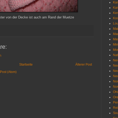
Ka
Ka
Ken
er von der Decke ist auch am Rand der Muetze
Ko
Lou
Ma
Ma
Mas
Min
re:
Mo
Nat
n
Ne
Startseite
Älterer Post
Ne
Ne
Post (Atom)
Ne
Nor
Nor
Oh
Or
Pen
Re
Sou