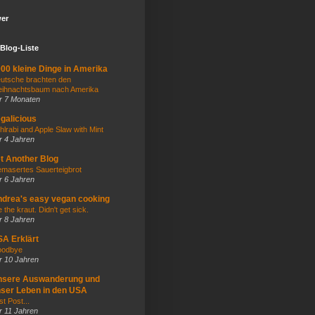
wer
Blog-Liste
00 kleine Dinge in Amerika
utsche brachten den
ihnachtsbaum nach Amerika
r 7 Monaten
galicious
hlrabi and Apple Slaw with Mint
r 4 Jahren
t Another Blog
masertes Sauerteigbrot
r 6 Jahren
drea's easy vegan cooking
e the kraut. Didn't get sick.
r 8 Jahren
A Erklärt
odbye
r 10 Jahren
nsere Auswanderung und
ser Leben in den USA
st Post...
r 11 Jahren