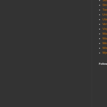
Sou
Str
Tie
Uni
Ut
Ve
Vir
Wa
Wa
Wes
Wis
Wy
Follo