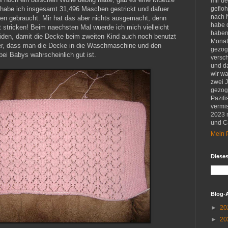
mir u
 habe ich insgesamt 31,496 Maschen gestrickt und dafuer
gefloh
nach 
en gebraucht. Mir hat das aber nichts ausgemacht, denn
habe d
 stricken! Beim naechsten Mal wuerde ich mich vielleicht
haben 
eiden, damit die Decke beim zweiten Kind auch noch benutzt
Monat
er, dass man die Decke in die Waschmaschine und den
gezog
ei Babys wahrscheinlich gut ist.
versch
und d
wir w
zwei 
gezog
Pazifi
vermis
2023 
und Ca
Mein P
Diese
Blog-
►
20
►
20