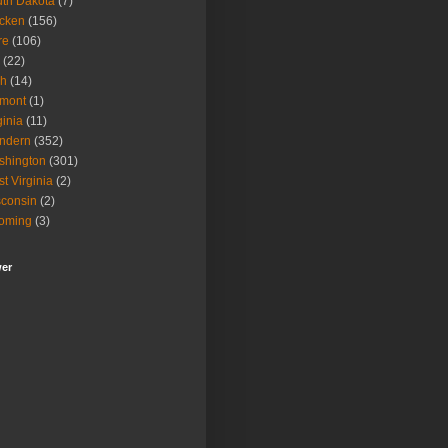
th Dakota
(7)
icken
(156)
re
(106)
(22)
ah
(14)
rmont
(1)
ginia
(11)
ndern
(352)
shington
(301)
t Virginia
(2)
consin
(2)
oming
(3)
wer