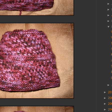
►
►
►
►
▼
►
►
20
►
20
►
20
►
20