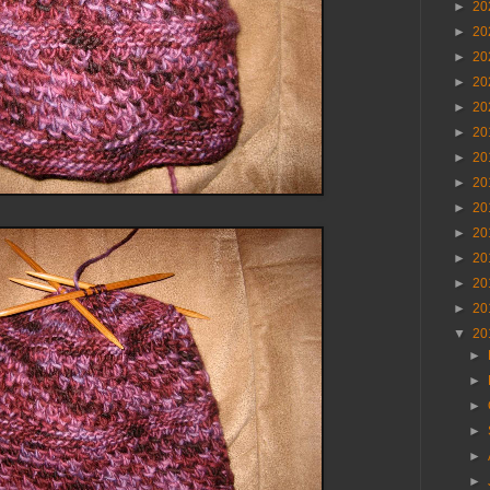
►
20
►
20
►
20
►
20
►
20
►
20
►
20
►
20
►
20
►
20
►
20
►
20
►
20
▼
20
►
►
►
►
►
►