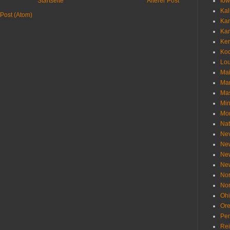
Startseite
Älterer Post
Io
Kal
Post (Atom)
Ka
Ka
Ken
Ko
Lou
Ma
Ma
Mas
Min
Mo
Nat
Ne
Ne
Ne
Ne
Nor
Nor
Oh
Or
Pen
Re