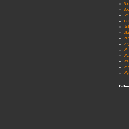
Sou
Sou
Str
Tie
Uni
Ut
Ve
Vir
Wa
Wa
Wes
Wis
Wy
Follo