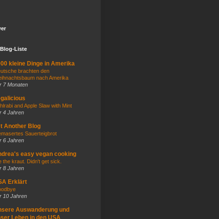
wer
Blog-Liste
00 kleine Dinge in Amerika
utsche brachten den
ihnachtsbaum nach Amerika
r 7 Monaten
galicious
hlrabi and Apple Slaw with Mint
r 4 Jahren
t Another Blog
masertes Sauerteigbrot
r 6 Jahren
drea's easy vegan cooking
e the kraut. Didn't get sick.
r 8 Jahren
A Erklärt
odbye
r 10 Jahren
nsere Auswanderung und
ser Leben in den USA