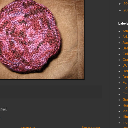
►
20
►
20
Label
Arb
Ari
Aus
Be
Co
Con
DC
De
Deu
Fam
Flo
Fr
Geo
Hu
re:
Ida
Illi
n
Ind