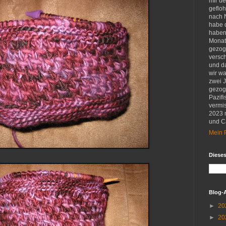
mir u
gefloh
nach 
habe d
haben 
Monat
gezog
versch
und d
wir w
zwei 
gezog
Pazifi
vermis
2023 
und Ca
Mein P
Diese
Blog-
►
20
►
20