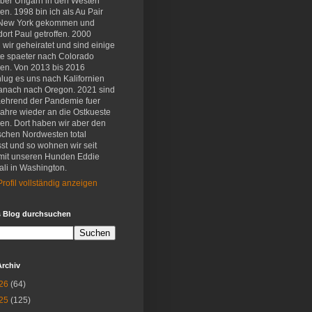
eber Ungarn in den Westen
en. 1998 bin ich als Au Pair
New York gekommen und
ort Paul getroffen. 2000
wir geheiratet und sind einige
e spaeter nach Colorado
en. Von 2013 bis 2016
lug es uns nach Kalifornien
anach nach Oregon. 2021 sind
aehrend der Pandemie fuer
Jahre wieder an die Ostkueste
en. Dort haben wir aber den
schen Nordwesten total
st und so wohnen wir seit
mit unseren Hunden Eddie
li in Washington.
rofil vollständig anzeigen
s Blog durchsuchen
Archiv
26
(64)
25
(125)