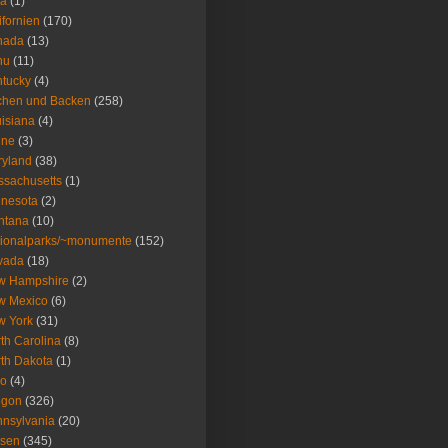
wa
(1)
ifornien
(170)
nada
(13)
nu
(11)
tucky
(4)
chen und Backen
(258)
isiana
(4)
ine
(3)
ryland
(38)
sachusetts
(1)
nesota
(2)
ntana
(10)
ionalparks/~monumente
(152)
vada
(18)
w Hampshire
(2)
w Mexico
(6)
w York
(31)
th Carolina
(8)
th Dakota
(1)
io
(4)
egon
(326)
nsylvania
(20)
isen
(345)