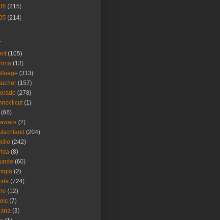
06
(215)
05
(214)
s
eit
(105)
zona
(13)
fluege
(313)
sucher
(157)
lorado
(278)
necticut
(1)
(66)
laware
(2)
tschland
(204)
ilie
(242)
rida
(8)
eunde
(60)
rgia
(2)
nde
(724)
ho
(12)
nois
(7)
iana
(3)