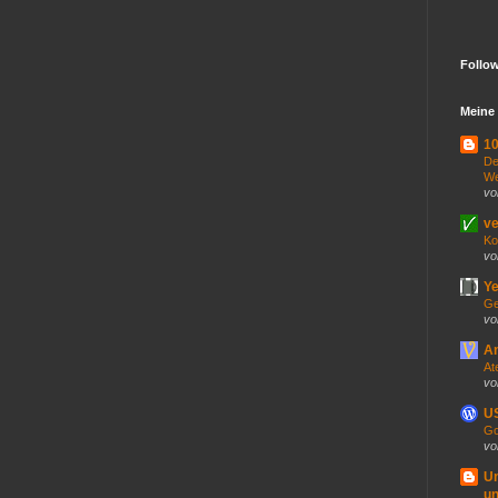
Follo
Meine 
10
De
We
vo
ve
Ko
vo
Ye
Ge
vo
An
At
vo
US
Go
vo
U
un