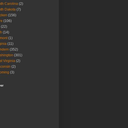
th Carolina
(2)
th Dakota
(7)
icken
(156)
re
(106)
(22)
ah
(14)
rmont
(1)
ginia
(11)
ndern
(352)
shington
(301)
t Virginia
(2)
consin
(2)
oming
(3)
wer