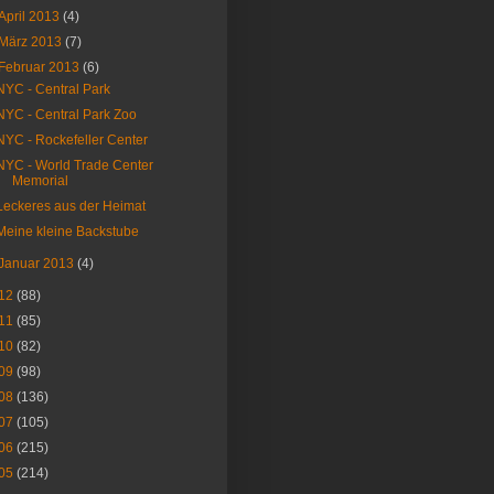
April 2013
(4)
März 2013
(7)
Februar 2013
(6)
NYC - Central Park
NYC - Central Park Zoo
NYC - Rockefeller Center
NYC - World Trade Center
Memorial
Leckeres aus der Heimat
Meine kleine Backstube
Januar 2013
(4)
12
(88)
11
(85)
10
(82)
09
(98)
08
(136)
07
(105)
06
(215)
05
(214)