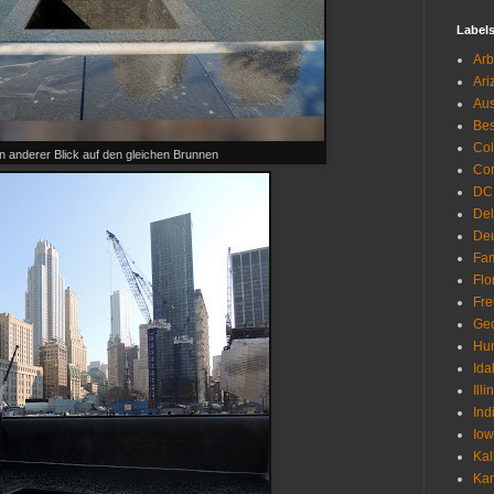
Label
Arb
Ari
Aus
Be
Co
n anderer Blick auf den gleichen Brunnen
Con
DC
De
Deu
Fam
Flo
Fr
Geo
Hu
Ida
Illi
Ind
Io
Kal
Ka