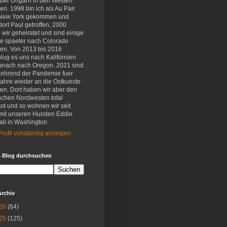
eber Ungarn in den Westen
en. 1998 bin ich als Au Pair
New York gekommen und
ort Paul getroffen. 2000
wir geheiratet und sind einige
e spaeter nach Colorado
en. Von 2013 bis 2016
lug es uns nach Kalifornien
anach nach Oregon. 2021 sind
aehrend der Pandemie fuer
Jahre wieder an die Ostkueste
en. Dort haben wir aber den
schen Nordwesten total
st und so wohnen wir seit
mit unseren Hunden Eddie
li in Washington.
rofil vollständig anzeigen
s Blog durchsuchen
Archiv
26
(64)
25
(125)