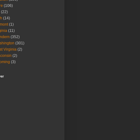
re
(106)
(22)
ah
(14)
rmont
(1)
ginia
(11)
ndern
(352)
shington
(301)
t Virginia
(2)
consin
(2)
oming
(3)
wer