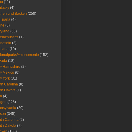
nu
(11)
tucky
(4)
chen und Backen
(258)
isiana
(4)
ine
(3)
ryland
(38)
sachusetts
(1)
nesota
(2)
ntana
(10)
ionalparks/~monumente
(152)
vada
(18)
w Hampshire
(2)
w Mexico
(6)
w York
(31)
th Carolina
(8)
th Dakota
(1)
io
(4)
egon
(326)
nsylvania
(20)
isen
(345)
th Carolina
(2)
th Dakota
(7)
icken
(156)