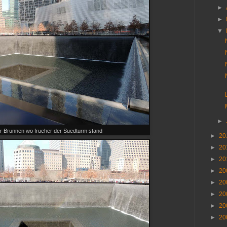
►
►
▼
►
r Brunnen wo frueher der Suedturm stand
►
20
►
20
►
20
►
20
►
20
►
20
►
20
►
20