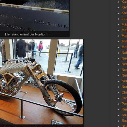
Ka
Ken
Ko
Lou
Ma
Ma
Hier stand einmal der Nordturm
Mas
Min
Mo
Nat
Ne
Ne
Ne
Ne
Nor
Nor
Oh
Or
Pen
Re
Sou
Sou
Str