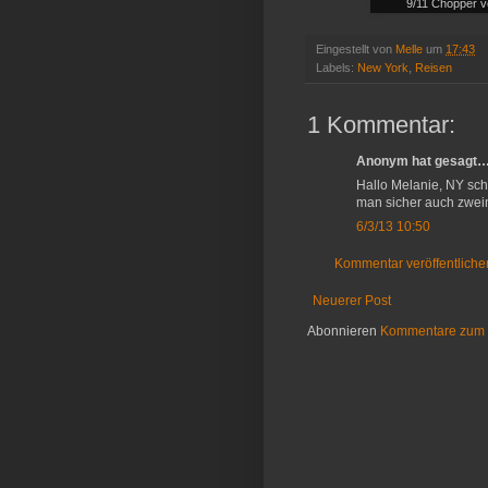
9/11 Chopper vo
Eingestellt von
Melle
um
17:43
Labels:
New York
,
Reisen
1 Kommentar:
Anonym hat gesagt
Hallo Melanie, NY sch
man sicher auch zweim
6/3/13 10:50
Kommentar veröffentliche
Neuerer Post
Abonnieren
Kommentare zum 