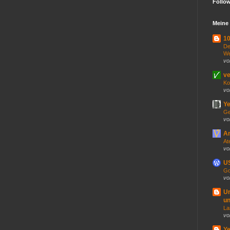
Follo
Meine 
10
De
We
vo
ve
Ko
vo
Ye
Ge
vo
An
At
vo
US
Go
vo
U
un
La
vo
Ye