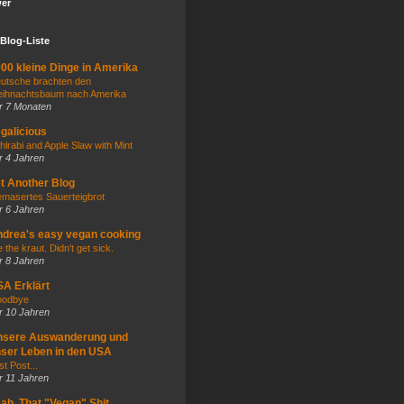
wer
Blog-Liste
00 kleine Dinge in Amerika
utsche brachten den
ihnachtsbaum nach Amerika
r 7 Monaten
galicious
hlrabi and Apple Slaw with Mint
r 4 Jahren
t Another Blog
masertes Sauerteigbrot
r 6 Jahren
drea's easy vegan cooking
e the kraut. Didn't get sick.
r 8 Jahren
A Erklärt
odbye
r 10 Jahren
nsere Auswanderung und
ser Leben in den USA
st Post...
r 11 Jahren
ah, That "Vegan" Shit