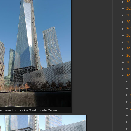
►
20
►
20
►
20
►
20
►
20
►
20
►
20
►
20
►
20
►
20
►
20
▼
20
►
►
►
►
►
er neue Turm - One World Trade Center
►
►
►