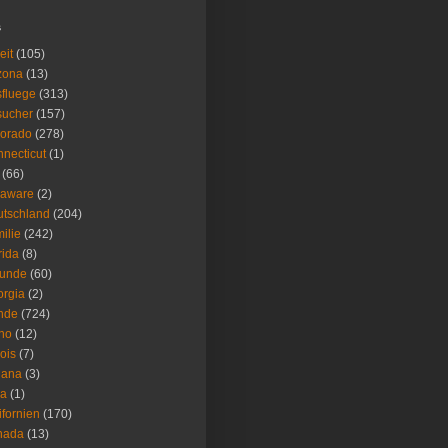
s
eit
(105)
zona
(13)
fluege
(313)
sucher
(157)
lorado
(278)
necticut
(1)
(66)
laware
(2)
tschland
(204)
ilie
(242)
rida
(8)
eunde
(60)
rgia
(2)
nde
(724)
ho
(12)
nois
(7)
iana
(3)
wa
(1)
ifornien
(170)
nada
(13)