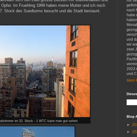
mir u
 Opfer. Im Fruehling 1999 haben meine Mutter und ich noch
gefloh
nach 
07. Stock des Suedturms besucht und die Stadt bestaunt.
habe d
haben 
Monat
gezog
versch
und d
wir w
zwei 
gezog
Pazifi
vermis
2023 
und Ca
Mein P
Diese
Blog-
telzimmer im 32. Stock - 1 WTC kann man gut sehen
►
20
►
20