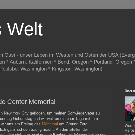
s Welt
in Ossi - unser Leben im Westen und Osten der USA (Everg
ien * Auburn, Kalifornien * Bend, Oregon * Portland, Oregon 
 Poulsbo, Washington * Kingston, Washington)
Über 
de Center Memorial
ch New York City geflogen, um meinen Schwiegervater zu
onntag Geburtstag und wir wollten ein paar Tage mit ihm
n wir uns am Freitag das
Mahnmal
am Ground Zero
Werni
lich ganz schoen traurig macht. An den Stellen der
Herbst
 befinden sich nun zwei grosse Becken mit Wasserfaellen und