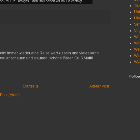
n Paul Jr. Designs - den Bau haben wir im TV verfolgt
Tie
Uni
Ut
Ve
Vir
Wa
Wa
…
Wes
eint immer wieder eine Reise wert zu sein und vieles kann
Wis
al anschauen und staunen, schöne Bilder. Gruß Mutti!
Wy
n
Follo
Startseite
Älterer Post
Post (Atom)