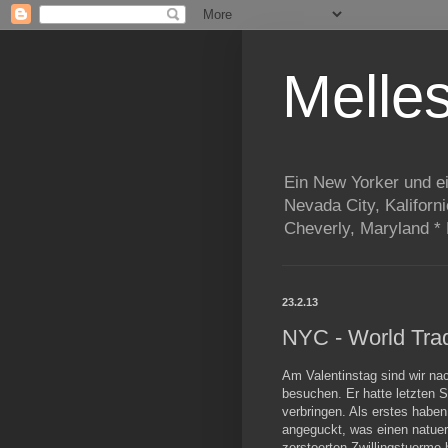
Melle
Ein New Yorker und e
Nevada City, Kaliforn
Cheverly, Maryland *
23.2.13
NYC - World Tra
Am Valentinstag sind wir na
besuchen. Er hatte letzten S
verbringen. Als erstes habe
angeguckt, was einen natuer
zerstoerten Zwillingstuerme