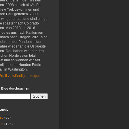
eber Ungarn in den Westen
en. 1998 bin ich als Au Pair
New York gekommen und
ort Paul getroffen. 2000
wir geheiratet und sind einige
e spaeter nach Colorado
en. Von 2013 bis 2016
lug es uns nach Kalifornien
anach nach Oregon. 2021 sind
aehrend der Pandemie fuer
Jahre wieder an die Ostkueste
en. Dort haben wir aber den
schen Nordwesten total
st und so wohnen wir seit
mit unseren Hunden Eddie
li in Washington.
rofil vollständig anzeigen
s Blog durchsuchen
Archiv
26
(66)
25
(125)