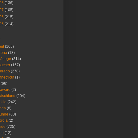
08
(136)
07
(105)
06
(215)
05
(214)
s
eit
(105)
zona
(13)
fluege
(314)
sucher
(157)
lorado
(278)
necticut
(1)
(66)
laware
(2)
tschland
(204)
ilie
(242)
rida
(8)
eunde
(60)
rgia
(2)
nde
(725)
ho
(12)