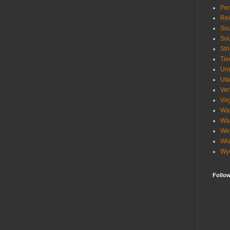
Pen
Re
Sou
Sou
Str
Tie
Uni
Ut
Ve
Vir
Wa
Wa
Wes
Wis
Wy
Follo