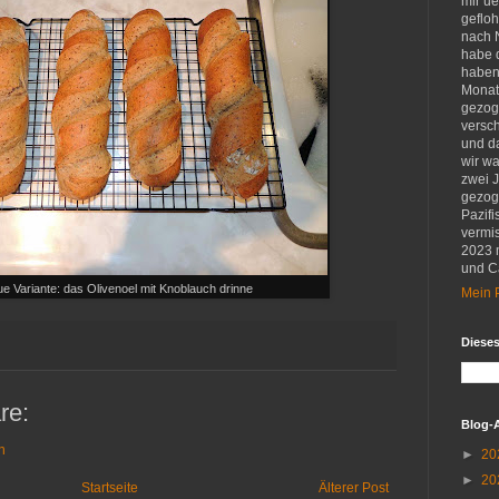
mir u
gefloh
nach 
habe d
haben 
Monat
gezog
versch
und d
wir w
zwei 
gezog
Pazifi
vermis
2023 
und Ca
ue Variante: das Olivenoel mit Knoblauch drinne
Mein P
Diese
re:
Blog-
n
►
20
►
20
Startseite
Älterer Post