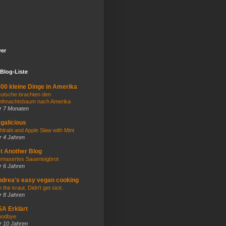
wer
Blog-Liste
00 kleine Dinge in Amerika
utsche brachten den
ihnachtsbaum nach Amerika
r 7 Monaten
galicious
hlrabi and Apple Slaw with Mint
r 4 Jahren
t Another Blog
masertes Sauerteigbrot
r 6 Jahren
drea's easy vegan cooking
e the kraut. Didn't get sick.
r 8 Jahren
A Erklärt
odbye
r 10 Jahren