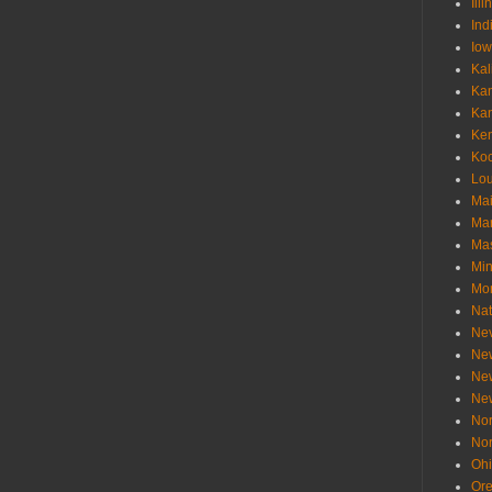
Illi
Ind
Io
Kal
Ka
Ka
Ken
Ko
Lou
Ma
Ma
Mas
Min
Mo
Nat
Ne
Ne
Ne
Ne
Nor
Nor
Oh
Or