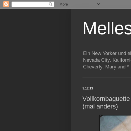
Melle
Ein New Yorker und e
Nevada City, Kaliforn
Cheverly, Maryland *
9.12.13
Vollkornbaguett
(mal anders)