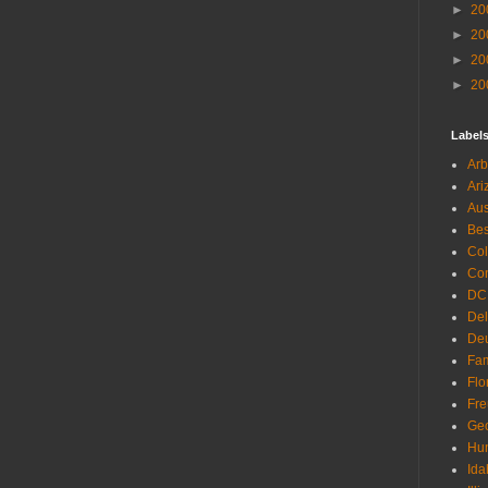
►
20
►
20
►
20
►
20
Label
Arb
Ari
Aus
Be
Co
Con
DC
De
Deu
Fam
Flo
Fr
Geo
Hu
Ida