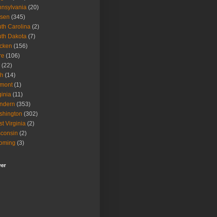
nsylvania
(20)
isen
(345)
th Carolina
(2)
th Dakota
(7)
icken
(156)
re
(106)
(22)
ah
(14)
rmont
(1)
ginia
(11)
ndern
(353)
shington
(302)
t Virginia
(2)
consin
(2)
oming
(3)
wer