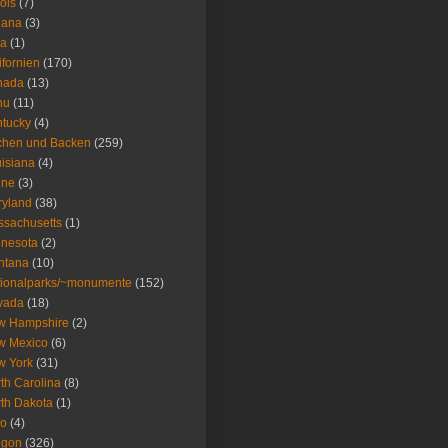
nois
(7)
iana
(3)
wa
(1)
ifornien
(170)
nada
(13)
nu
(11)
tucky
(4)
chen und Backen
(259)
isiana
(4)
ine
(3)
ryland
(38)
sachusetts
(1)
nesota
(2)
ntana
(10)
ionalparks/~monumente
(152)
vada
(18)
w Hampshire
(2)
w Mexico
(6)
w York
(31)
th Carolina
(8)
th Dakota
(1)
io
(4)
egon
(326)