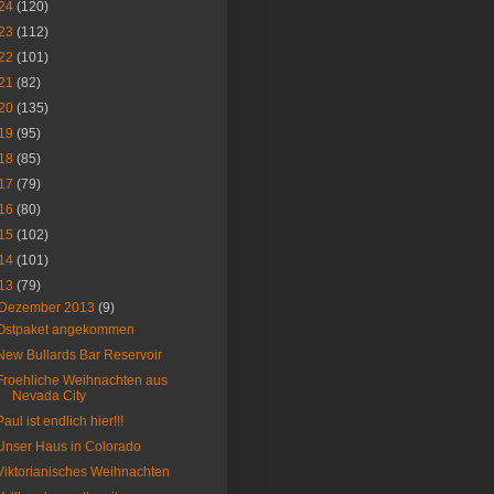
24
(120)
23
(112)
22
(101)
21
(82)
20
(135)
19
(95)
18
(85)
17
(79)
16
(80)
15
(102)
14
(101)
13
(79)
Dezember 2013
(9)
Ostpaket angekommen
New Bullards Bar Reservoir
Froehliche Weihnachten aus
Nevada City
Paul ist endlich hier!!!
Unser Haus in Colorado
Viktorianisches Weihnachten