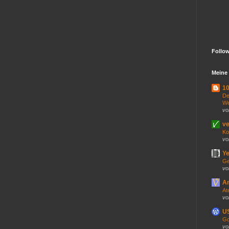
Follo
Meine 
10
De
We
vo
ve
Ko
vo
Ye
Ge
vo
An
At
vo
US
Go
vo