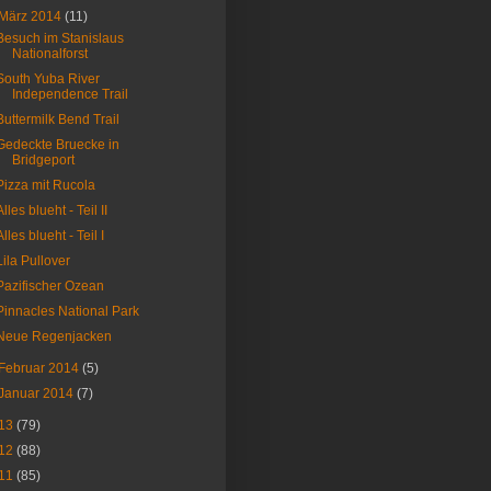
März 2014
(11)
Besuch im Stanislaus
Nationalforst
South Yuba River
Independence Trail
Buttermilk Bend Trail
Gedeckte Bruecke in
Bridgeport
Pizza mit Rucola
Alles blueht - Teil II
Alles blueht - Teil I
Lila Pullover
Pazifischer Ozean
Pinnacles National Park
Neue Regenjacken
Februar 2014
(5)
Januar 2014
(7)
13
(79)
12
(88)
11
(85)