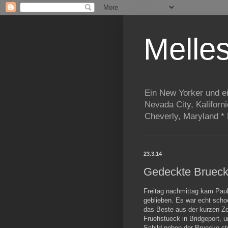
Melle
Ein New Yorker und e
Nevada City, Kaliforn
Cheverly, Maryland *
23.3.14
Gedeckte Bruecke
Freitag nachmittag kam Paul
geblieben. Es war echt scho
das Beste aus der kurzen 
Fruehstueck in Bridgeport, 
Schild neben der Bruecke st