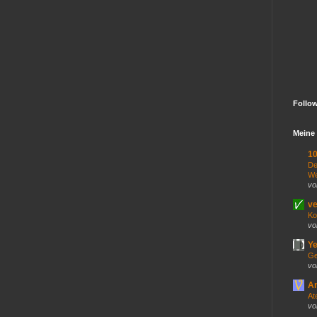
Follo
Meine 
10
De
We
vo
ve
Ko
vo
Ye
Ge
vo
An
At
vo