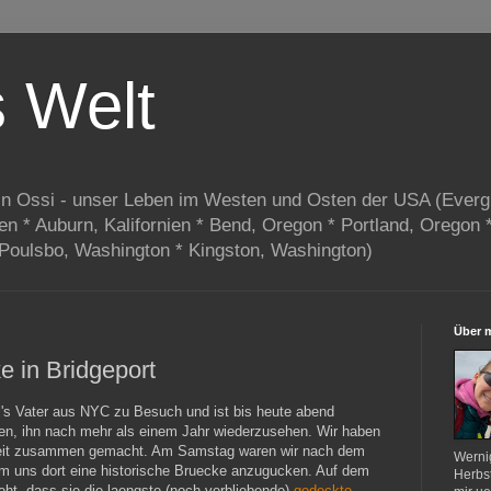
s Welt
in Ossi - unser Leben im Westen und Osten der USA (Everg
ien * Auburn, Kalifornien * Bend, Oregon * Portland, Oregon 
 Poulsbo, Washington * Kingston, Washington)
Über 
 in Bridgeport
's Vater aus NYC zu Besuch und ist bis heute abend
en, ihn nach mehr als einem Jahr wiederzusehen. Wir haben
Zeit zusammen gemacht. Am Samstag waren wir nach dem
Werni
um uns dort eine historische Bruecke anzugucken. Auf dem
Herbst
eht, dass sie die laengste (noch verbliebende)
gedeckte