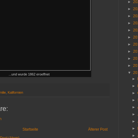
►
20
►
20
►
20
►
20
►
20
►
20
►
20
►
20
►
20
►
20
▼
20
...und wurde 1862 eroeffnet
►
►
ilie
,
Kalifornien
►
►
re:
►
►
n
►
►
Startseite
Älterer Post
►
Post (Atom)