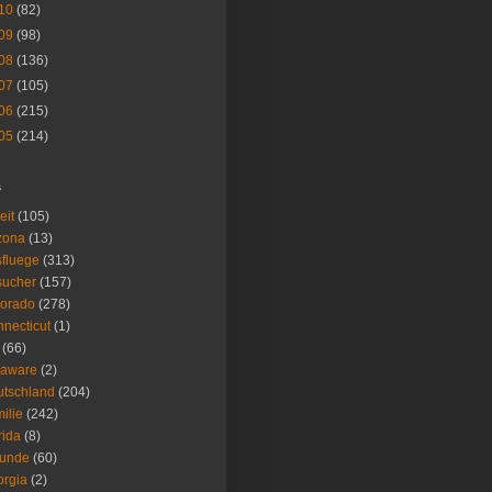
10
(82)
09
(98)
08
(136)
07
(105)
06
(215)
05
(214)
s
eit
(105)
zona
(13)
fluege
(313)
sucher
(157)
lorado
(278)
necticut
(1)
(66)
laware
(2)
tschland
(204)
ilie
(242)
rida
(8)
eunde
(60)
rgia
(2)