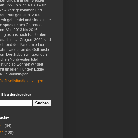
eber Ungarn in den Westen
en. 1998 bin ich als Au Pair
New York gekommen und
ort Paul getroffen. 2000
wir geheiratet und sind einige
e spaeter nach Colorado
en. Von 2013 bis 2016
lug es uns nach Kalifornien
anach nach Oregon. 2021 sind
aehrend der Pandemie fuer
Jahre wieder an die Ostkueste
en. Dort haben wir aber den
schen Nordwesten total
st und so wohnen wir seit
mit unseren Hunden Eddie
li in Washington.
rofil vollständig anzeigen
s Blog durchsuchen
Archiv
26
(64)
25
(125)