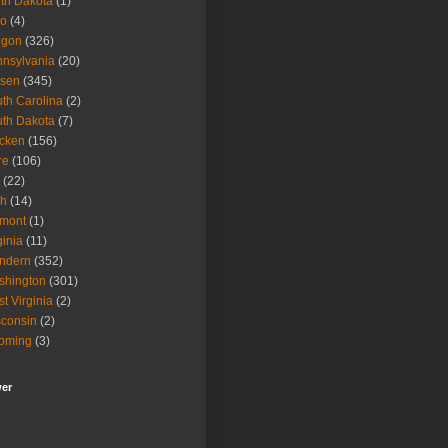
th Dakota
(1)
io
(4)
egon
(326)
nsylvania
(20)
isen
(345)
th Carolina
(2)
th Dakota
(7)
icken
(156)
re
(106)
(22)
ah
(14)
rmont
(1)
ginia
(11)
ndern
(352)
shington
(301)
t Virginia
(2)
consin
(2)
oming
(3)
wer