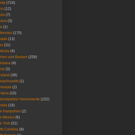
nde
(724)
ho
(12)
nois
(7)
iana
(3)
wa
(1)
ifornien
(170)
nada
(13)
nu
(11)
tucky
(4)
chen und Backen
(258)
isiana
(4)
ine
(3)
ryland
(38)
sachusetts
(1)
nesota
(2)
ntana
(10)
ionalparks/~monumente
(152)
vada
(18)
w Hampshire
(2)
w Mexico
(6)
w York
(31)
th Carolina
(8)