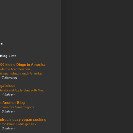
wer
Blog-Liste
00 kleine Dinge in Amerika
utsche brachten den
ihnachtsbaum nach Amerika
r 7 Monaten
galicious
hlrabi and Apple Slaw with Mint
r 4 Jahren
t Another Blog
masertes Sauerteigbrot
r 6 Jahren
drea's easy vegan cooking
e the kraut. Didn't get sick.
r 8 Jahren