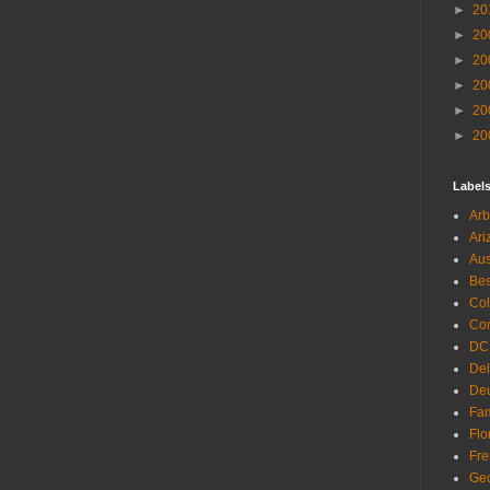
►
20
►
20
►
20
►
20
►
20
►
20
Label
Arb
Ari
Aus
Be
Co
Con
DC
De
Deu
Fam
Flo
Fr
Geo