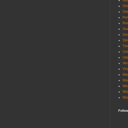
Nor
Oh
Or
Pen
Re
Sou
Sou
Str
Tie
Uni
Ut
Ve
Vir
Wa
Wa
Wes
Wis
Wy
Follo