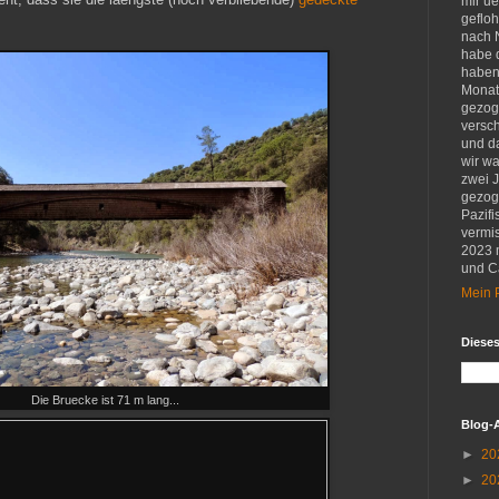
mir u
gefloh
nach 
habe d
haben 
Monat
gezog
versch
und d
wir w
zwei 
gezog
Pazifi
vermis
2023 
und Ca
Mein P
Diese
Die Bruecke ist 71 m lang...
Blog-
►
20
►
20