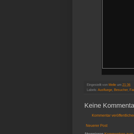
Eingestellt von
Melle
um
21:36
Labels:
Ausfluege
,
Besucher
,
Fam
Keine Kommenta
Kommentar veröffentliche
Neuerer Post
Abonnieren
Kommentare zum 