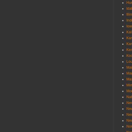
Hu
Ida
Illi
Ind
Io
Kal
Ka
Ka
Ken
Ko
Lou
Ma
Ma
Mas
Min
Mo
Nat
Ne
Ne
Ne
Ne
Nor