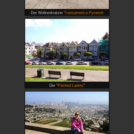
Der Wolkenkratzer
Transamerica Pyramid
Die "
Painted Ladies
"