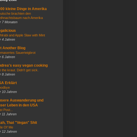
00 kleine Dinge in Amerika
utsche brachten den
ihnachtsbaum nach Amerika
r 7 Monaten
galicious
hlrabi and Apple Slaw with Mint
r 4 Jahren
t Another Blog
masertes Sauerteigbrot
r 6 Jahren
drea's easy vegan cooking
e the kraut. Didn't get sick.
r 8 Jahren
A Erklärt
odbye
r 10 Jahren
nsere Auswanderung und
ser Leben in den USA
st Post...
r 11 Jahren
ah, That "Vegan" Shit
tle Ol' Me
r 12 Jahren