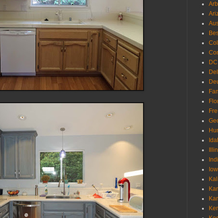
Arb
Ari
Aus
Be
Co
Con
DC
De
Deu
Fam
Flo
Fr
Geo
Hu
Ida
Illi
Ind
Io
Kal
Ka
Ka
Ken