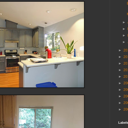
►
►
►
►
►
20
►
20
►
20
►
20
►
20
►
20
►
20
►
20
►
20
►
20
Label