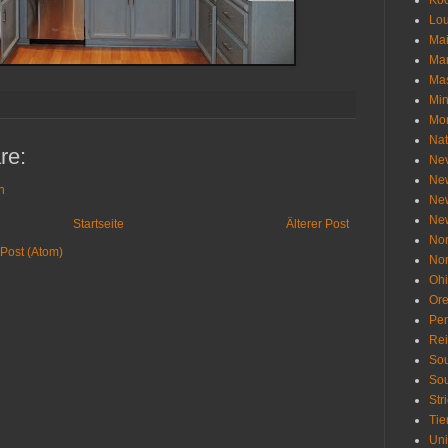
Ko
Lou
Ma
Ma
Mas
Min
Mo
Nat
re:
Ne
Ne
n
Ne
Ne
Startseite
Älterer Post
Nor
Post (Atom)
Nor
Oh
Or
Pen
Re
Sou
Sou
Str
Tie
Uni