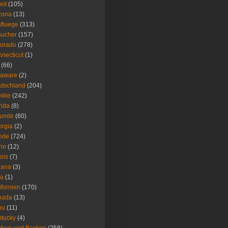
eit
(105)
zona
(13)
fluege
(313)
sucher
(157)
lorado
(278)
necticut
(1)
(66)
laware
(2)
tschland
(204)
ilie
(242)
rida
(8)
eunde
(60)
rgia
(2)
nde
(724)
ho
(12)
nois
(7)
iana
(3)
wa
(1)
ifornien
(170)
nada
(13)
nu
(11)
tucky
(4)