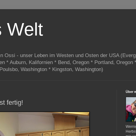
s Welt
in Ossi - unser Leben im Westen und Osten der USA (Everg
ien * Auburn, Kalifornien * Bend, Oregon * Portland, Oregon 
 Poulsbo, Washington * Kingston, Washington)
Über 
t fertig!
Werni
Herbst