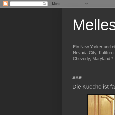
Melle
Ein New Yorker und e
Nevada City, Kaliforn
Cheverly, Maryland *
28.5.15
Die Kueche ist fas