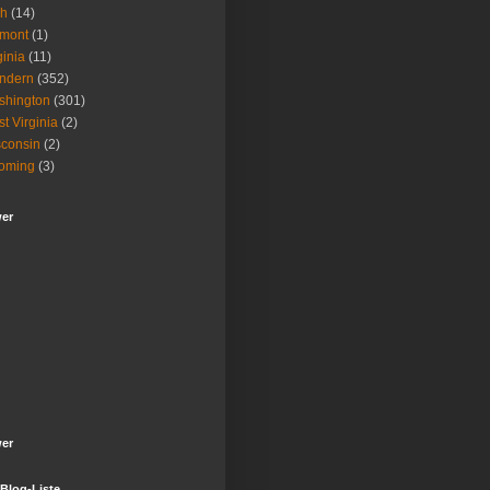
ah
(14)
rmont
(1)
ginia
(11)
ndern
(352)
shington
(301)
t Virginia
(2)
consin
(2)
oming
(3)
wer
wer
Blog-Liste