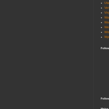
Ut
Ve
Vir
Wa
Wa
Wes
Wis
Wy
Follo
Follo
Meine 