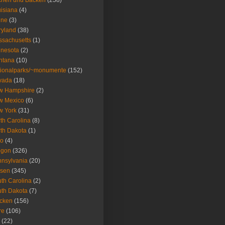
chen und Backen
(258)
isiana
(4)
ine
(3)
ryland
(38)
sachusetts
(1)
nesota
(2)
ntana
(10)
ionalparks/~monumente
(152)
vada
(18)
w Hampshire
(2)
w Mexico
(6)
w York
(31)
th Carolina
(8)
th Dakota
(1)
io
(4)
egon
(326)
nsylvania
(20)
isen
(345)
th Carolina
(2)
th Dakota
(7)
icken
(156)
re
(106)
(22)