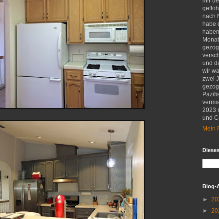
mir u
gefloh
nach 
habe d
haben 
Monat
gezog
versch
und d
wir w
zwei 
gezog
Pazifi
vermis
2023 
und Ca
Mein P
Diese
Blog-
►
20
►
20