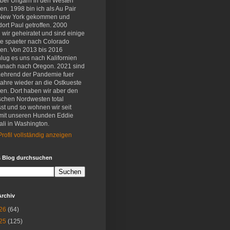
eber Ungarn in den Westen
en. 1998 bin ich als Au Pair
New York gekommen und
ort Paul getroffen. 2000
wir geheiratet und sind einige
e spaeter nach Colorado
en. Von 2013 bis 2016
lug es uns nach Kalifornien
anach nach Oregon. 2021 sind
aehrend der Pandemie fuer
Jahre wieder an die Ostkueste
en. Dort haben wir aber den
schen Nordwesten total
st und so wohnen wir seit
mit unseren Hunden Eddie
li in Washington.
rofil vollständig anzeigen
s Blog durchsuchen
Archiv
26
(64)
25
(125)