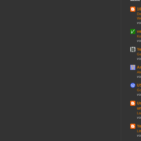
10
De
We
vo
ve
Ko
vo
Ye
Ge
vo
An
At
vo
US
Go
vo
U
un
La
vo
Ye
Lit
vo