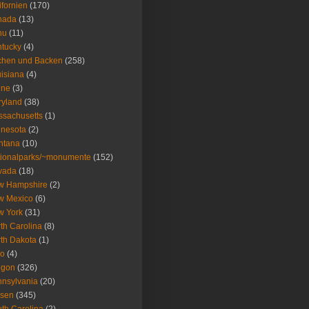
ifornien
(170)
nada
(13)
nu
(11)
tucky
(4)
chen und Backen
(258)
isiana
(4)
ine
(3)
ryland
(38)
sachusetts
(1)
nesota
(2)
ntana
(10)
ionalparks/~monumente
(152)
vada
(18)
w Hampshire
(2)
w Mexico
(6)
w York
(31)
th Carolina
(8)
th Dakota
(1)
io
(4)
egon
(326)
nsylvania
(20)
isen
(345)