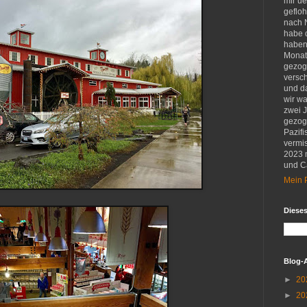
mir u
gefloh
nach 
habe d
haben 
Monat
gezog
versch
und d
wir w
zwei 
gezog
Pazifi
vermis
2023 
und Ca
Mein P
Diese
Blog-
►
20
►
20