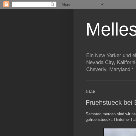
Melle
Ein New Yorker und e
Nevada City, Kaliforn
Cheverly, Maryland *
9.4.19
Fruehstueck bei 
Samstag morgen sind wir n
gefruehstueckt. Hinterher ha