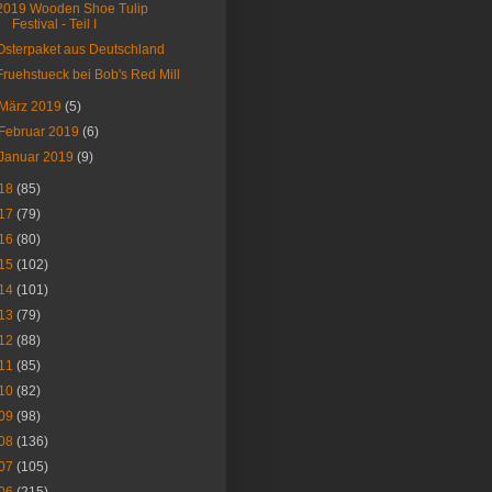
2019 Wooden Shoe Tulip
Festival - Teil I
Osterpaket aus Deutschland
Fruehstueck bei Bob's Red Mill
März 2019
(5)
Februar 2019
(6)
Januar 2019
(9)
18
(85)
17
(79)
16
(80)
15
(102)
14
(101)
13
(79)
12
(88)
11
(85)
10
(82)
09
(98)
08
(136)
07
(105)