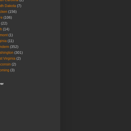
th Carolina
(2)
th Dakota
(7)
icken
(156)
re
(106)
(22)
ah
(14)
rmont
(1)
ginia
(11)
ndern
(352)
shington
(301)
t Virginia
(2)
consin
(2)
oming
(3)
wer