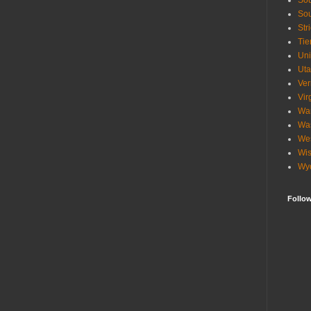
Sou
Sou
Str
Tie
Uni
Ut
Ve
Vir
Wa
Wa
Wes
Wis
Wy
Follo