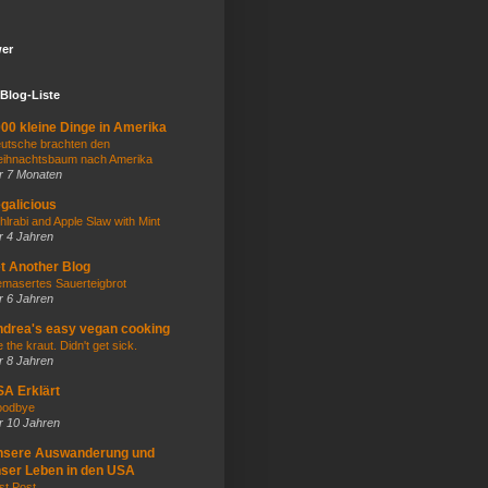
wer
Blog-Liste
00 kleine Dinge in Amerika
utsche brachten den
ihnachtsbaum nach Amerika
r 7 Monaten
galicious
hlrabi and Apple Slaw with Mint
r 4 Jahren
t Another Blog
masertes Sauerteigbrot
r 6 Jahren
drea's easy vegan cooking
e the kraut. Didn't get sick.
r 8 Jahren
A Erklärt
odbye
r 10 Jahren
nsere Auswanderung und
ser Leben in den USA
st Post...