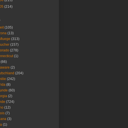
06
(215)
05
(214)
s
eit
(105)
zona
(13)
fluege
(313)
sucher
(157)
lorado
(278)
necticut
(1)
(66)
laware
(2)
tschland
(204)
ilie
(242)
rida
(8)
eunde
(60)
rgia
(2)
nde
(724)
ho
(12)
nois
(7)
iana
(3)
wa
(1)