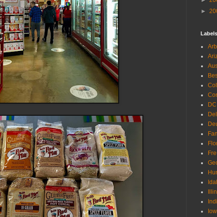
►
20
►
20
Label
Arb
Ari
Aus
Be
Co
Con
DC
De
Deu
Fam
Flo
Fr
Geo
Hu
Ida
Illi
Ind
Io