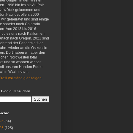
eber Ungarn in den Westen
en. 1998 bin ich als Au Pair
New York gekommen und
ort Paul getroffen. 2000
wir geheiratet und sind einige
e spaeter nach Colorado
en. Von 2013 bis 2016
lug es uns nach Kalifornien
anach nach Oregon. 2021 sind
aehrend der Pandemie fuer
Jahre wieder an die Ostkueste
en. Dort haben wir aber den
schen Nordwesten total
st und so wohnen wir seit
mit unseren Hunden Eddie
li in Washington.
rofil vollständig anzeigen
s Blog durchsuchen
Archiv
26
(64)
25
(125)