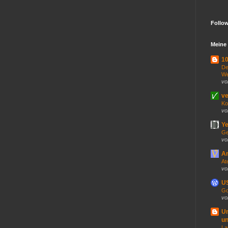
Follo
Meine 
10
De
We
vo
ve
Ko
vo
Ye
Ge
vo
An
At
vo
US
Go
vo
U
un
La