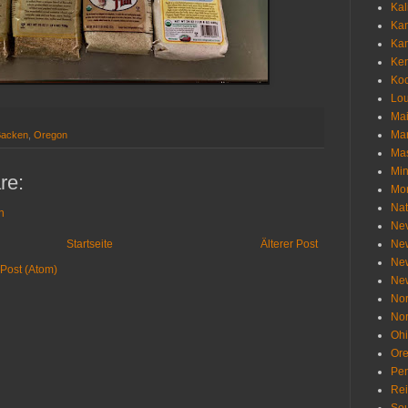
Kal
Ka
Ka
Ken
Ko
Lou
Ma
Ma
Backen
,
Oregon
Mas
Min
re:
Mo
Nat
n
Ne
Startseite
Älterer Post
Ne
Ne
Post (Atom)
Ne
Nor
Nor
Oh
Or
Pen
Re