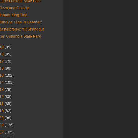
Cape Lookout State Park
Pizza und Eistorte
Januar King Tide
Windige Tage in Gearhart
Bastelprojekt mit Strandgut
Fort Columbia State Park
19
(95)
18
(85)
17
(79)
16
(80)
15
(102)
14
(101)
13
(79)
12
(88)
11
(85)
10
(82)
09
(98)
08
(136)
07
(105)