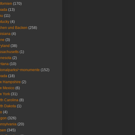
ifornien
(170)
nada
(13)
nu
(11)
tucky
(4)
chen und Backen
(258)
isiana
(4)
ine
(3)
ryland
(38)
sachusetts
(1)
nesota
(2)
ntana
(10)
ionalparks/~monumente
(152)
vada
(18)
w Hampshire
(2)
w Mexico
(6)
w York
(31)
th Carolina
(8)
th Dakota
(1)
io
(4)
egon
(326)
nsylvania
(20)
isen
(345)