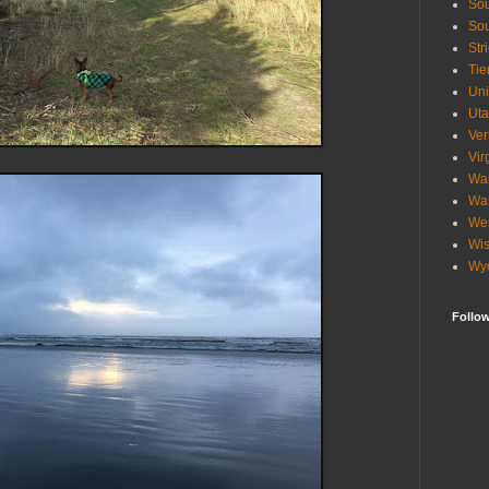
Sou
Sou
Str
Tie
Uni
Ut
Ve
Vir
Wa
Wa
Wes
Wis
Wy
Follo