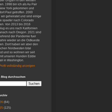
eber Ungarn in den Westen
en. 1998 bin ich als Au Pair
New York gekommen und
ort Paul getroffen. 2000
wir geheiratet und sind einige
e spaeter nach Colorado
en. Von 2013 bis 2016
lug es uns nach Kalifornien
anach nach Oregon. 2021 sind
aehrend der Pandemie fuer
Jahre wieder an die Ostkueste
en. Dort haben wir aber den
schen Nordwesten total
st und so wohnen wir seit
mit unseren Hunden Eddie
li in Washington.
rofil vollständig anzeigen
s Blog durchsuchen
Archiv
26
(64)
25
(125)