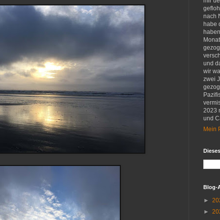
mir u
gefloh
nach 
habe d
haben 
Monat
gezog
versch
und d
wir w
zwei 
gezog
Pazifi
vermis
2023 
und Ca
Mein P
Diese
Blog-
►
20
►
20