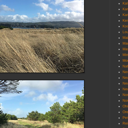
Kal
Ka
Ka
Ken
Ko
Lou
Ma
Ma
Mas
Min
Mo
Nat
Ne
Ne
Ne
Ne
Nor
Nor
Oh
Or
Pen
Re