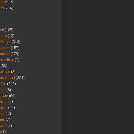
06
(215)
05
(214)
s
eit
(105)
zona
(13)
fluege
(313)
sucher
(157)
lorado
(278)
necticut
(1)
(66)
laware
(2)
tschland
(204)
ilie
(242)
rida
(8)
eunde
(60)
rgia
(2)
nde
(724)
ho
(12)
nois
(7)
iana
(3)
wa
(1)