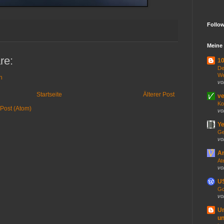
Follo
Meine 
re:
10
De
We
n
vo
Startseite
Älterer Post
ve
Ko
Post (Atom)
vo
Ye
Ge
vo
An
At
vo
US
Go
vo
U
un