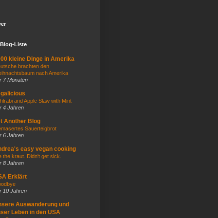
wer
Blog-Liste
00 kleine Dinge in Amerika
utsche brachten den
ihnachtsbaum nach Amerika
r 7 Monaten
galicious
hlrabi and Apple Slaw with Mint
r 4 Jahren
t Another Blog
masertes Sauerteigbrot
r 6 Jahren
drea's easy vegan cooking
e the kraut. Didn't get sick.
r 8 Jahren
A Erklärt
odbye
r 10 Jahren
nsere Auswanderung und
ser Leben in den USA