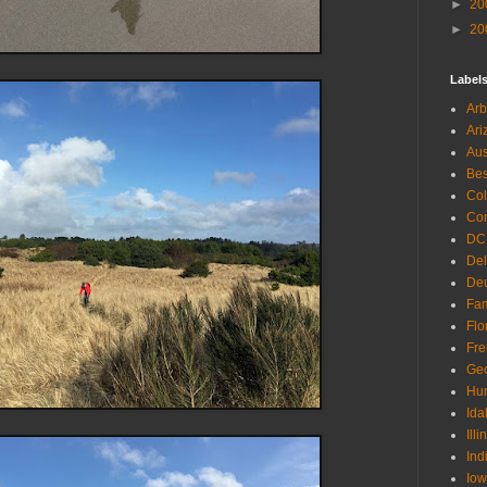
►
20
►
20
Label
Arb
Ari
Aus
Be
Co
Con
DC
De
Deu
Fam
Flo
Fr
Geo
Hu
Ida
Illi
Ind
Io