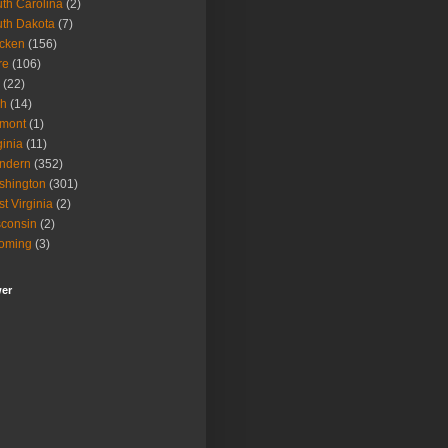
th Carolina
(2)
th Dakota
(7)
icken
(156)
re
(106)
(22)
ah
(14)
rmont
(1)
ginia
(11)
ndern
(352)
shington
(301)
t Virginia
(2)
consin
(2)
oming
(3)
wer