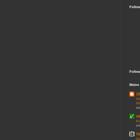
Follo
Follo
Meine 
10
De
We
vo
ve
Ko
vo
Ye
Ge