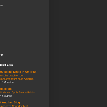
wer
wer
Blog-Liste
00 kleine Dinge in Amerika
utsche brachten den
ihnachtsbaum nach Amerika
r 7 Monaten
galicious
hlrabi and Apple Slaw with Mint
r 4 Jahren
t Another Blog
masertes Sauerteigbrot