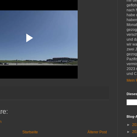
mir u
gefloh
nach 
habe d
haben 
Monat
gezog
versch
und d
wir w
zwei 
gezog
Pazifi
vermis
2023 
und Ca
Mein P
Diese
re:
Blog-
n
►
20
►
20
Startseite
Älterer Post