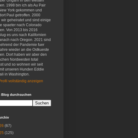
eber Ungarn in den Westen
en. 1998 bin ich als Au Pair
New York gekommen und
ort Paul getroffen. 2000
wir geheiratet und sind einige
e spaeter nach Colorado
en. Von 2013 bis 2016
lug es uns nach Kalifornien
anach nach Oregon. 2021 sind
aehrend der Pandemie fuer
Jahre wieder an die Ostkueste
en. Dort haben wir aber den
schen Nordwesten total
st und so wohnen wir seit
mit unseren Hunden Eddie
li in Washington.
rofil vollständig anzeigen
s Blog durchsuchen
Archiv
26
(67)
25
(125)