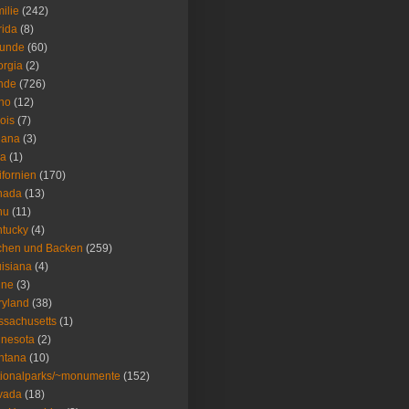
ilie
(242)
rida
(8)
eunde
(60)
rgia
(2)
nde
(726)
ho
(12)
nois
(7)
iana
(3)
wa
(1)
ifornien
(170)
nada
(13)
nu
(11)
tucky
(4)
chen und Backen
(259)
isiana
(4)
ine
(3)
ryland
(38)
sachusetts
(1)
nesota
(2)
ntana
(10)
ionalparks/~monumente
(152)
vada
(18)