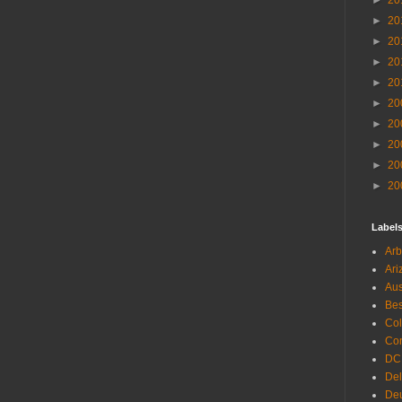
►
20
►
20
►
20
►
20
►
20
►
20
►
20
►
20
►
20
►
20
Label
Arb
Ari
Aus
Be
Co
Con
DC
De
Deu