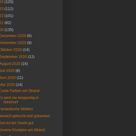
24
(120)
23
(112)
22
(101)
21
(82)
20
(135)
Dezember 2020
(6)
November 2020
(9)
Oktober 2020
(14)
September 2020
(12)
August 2020
(16)
Juli 2020
(8)
Juni 2020
(11)
Mai 2020
(14)
Coole Farben am Strand
Es wird nie langweilig in
Gearhart
Fantastische Wolken
Neulich gekocht und gebacken
Das tut der Seele gut
Gruene Klumpen am Strand