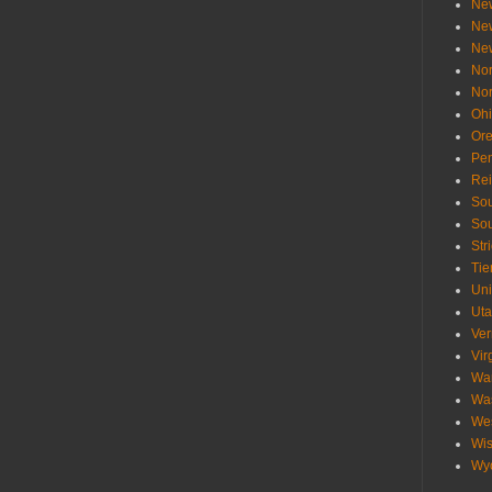
Ne
Ne
Ne
Nor
Nor
Oh
Or
Pen
Re
Sou
Sou
Str
Tie
Uni
Ut
Ve
Vir
Wa
Wa
Wes
Wis
Wy