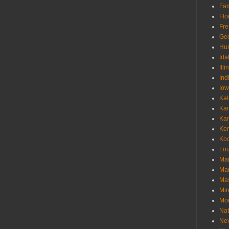
Fam
Flo
Fr
Geo
Hu
Ida
Illi
Ind
Io
Kal
Ka
Ka
Ken
Ko
Lou
Ma
Ma
Mas
Min
Mo
Nat
Ne