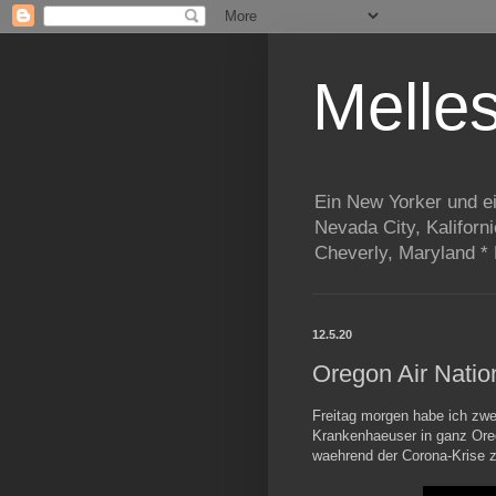
Melle
Ein New Yorker und e
Nevada City, Kaliforn
Cheverly, Maryland *
12.5.20
Oregon Air Natio
Freitag morgen habe ich zwe
Krankenhaeuser in ganz Orego
waehrend der Corona-Krise z