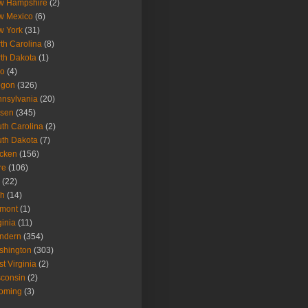
w Hampshire
(2)
w Mexico
(6)
w York
(31)
th Carolina
(8)
th Dakota
(1)
io
(4)
egon
(326)
nsylvania
(20)
isen
(345)
th Carolina
(2)
th Dakota
(7)
icken
(156)
re
(106)
(22)
ah
(14)
rmont
(1)
ginia
(11)
ndern
(354)
shington
(303)
t Virginia
(2)
consin
(2)
oming
(3)