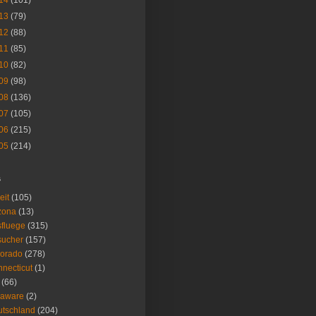
14
(101)
13
(79)
12
(88)
11
(85)
10
(82)
09
(98)
08
(136)
07
(105)
06
(215)
05
(214)
s
eit
(105)
zona
(13)
fluege
(315)
sucher
(157)
lorado
(278)
necticut
(1)
(66)
laware
(2)
tschland
(204)