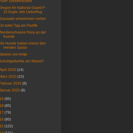
Purer Sonnenschein
Oregon Air National Guard F-
15 Eagle Jets Ueberflug
Grauwale schwimmen vorbei
Ein toller Tag am Pazifik
Wunderschoene Flora an der
Kueste
Die Hunde haben immer den
meisten Spass
Masken von Antje
Schuldgefuehle am Strand?
April 2020
(14)
März 2020
(15)
Februar 2020
(8)
Januar 2020
(8)
19
(95)
18
(85)
17
(79)
16
(80)
15
(102)