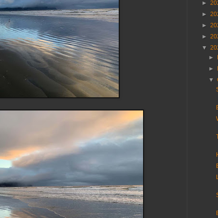
►
20
►
20
►
20
►
20
▼
20
►
►
▼