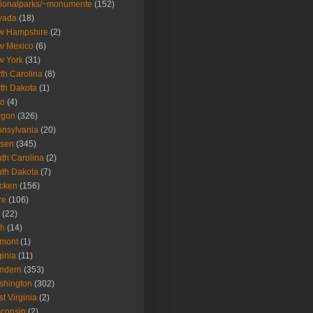
ionalparks/~monumente
(152)
vada
(18)
w Hampshire
(2)
w Mexico
(6)
w York
(31)
th Carolina
(8)
th Dakota
(1)
io
(4)
egon
(326)
nsylvania
(20)
isen
(345)
th Carolina
(2)
th Dakota
(7)
icken
(156)
re
(106)
(22)
ah
(14)
rmont
(1)
ginia
(11)
ndern
(353)
shington
(302)
t Virginia
(2)
consin
(2)