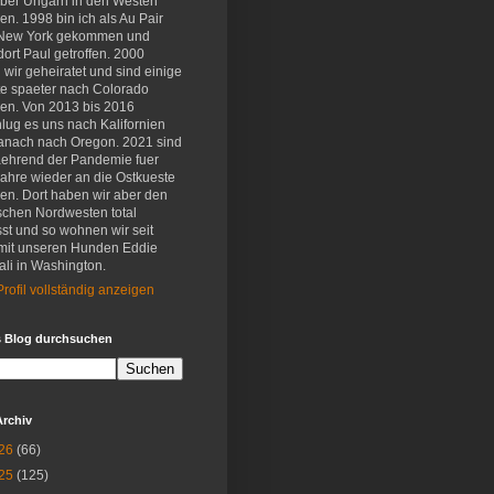
eber Ungarn in den Westen
en. 1998 bin ich als Au Pair
New York gekommen und
ort Paul getroffen. 2000
wir geheiratet und sind einige
e spaeter nach Colorado
en. Von 2013 bis 2016
lug es uns nach Kalifornien
anach nach Oregon. 2021 sind
aehrend der Pandemie fuer
Jahre wieder an die Ostkueste
en. Dort haben wir aber den
schen Nordwesten total
st und so wohnen wir seit
mit unseren Hunden Eddie
li in Washington.
rofil vollständig anzeigen
s Blog durchsuchen
Archiv
26
(66)
25
(125)