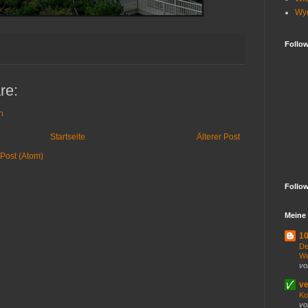
Wy
Follo
re:
n
Startseite
Älterer Post
Post (Atom)
Follo
Meine 
10
De
We
vo
ve
Ko
vo