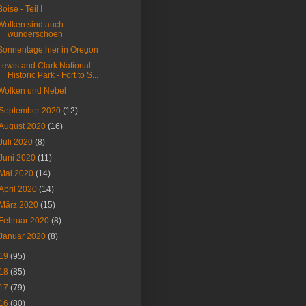
Boise - Teil I
Wolken sind auch
wunderschoen
Sonnentage hier in Oregon
Lewis and Clark National
Historic Park - Fort to S...
Wolken und Nebel
September 2020
(12)
August 2020
(16)
Juli 2020
(8)
Juni 2020
(11)
Mai 2020
(14)
April 2020
(14)
März 2020
(15)
Februar 2020
(8)
Januar 2020
(8)
19
(95)
18
(85)
17
(79)
16
(80)