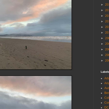
►
20
►
20
►
20
►
20
►
20
►
20
►
20
►
20
►
20
►
20
►
20
Label
Arb
Ari
Aus
Be
Co
Con
DC