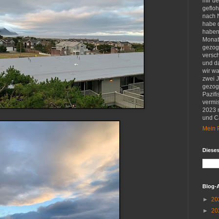
mir u
gefloh
nach 
habe d
haben 
Monat
gezog
versch
und d
wir w
zwei 
gezog
Pazifi
vermis
2023 
und Ca
Mein P
Diese
Blog-
►
20
►
20