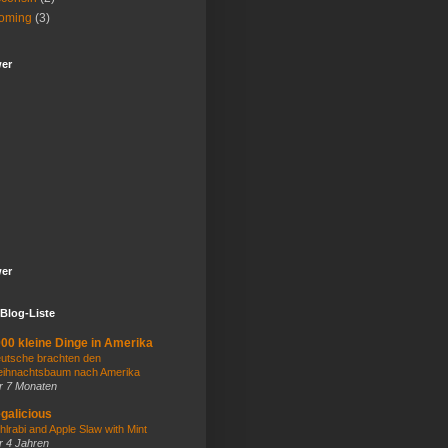
oming
(3)
wer
wer
Blog-Liste
00 kleine Dinge in Amerika
utsche brachten den
ihnachtsbaum nach Amerika
r 7 Monaten
galicious
hlrabi and Apple Slaw with Mint
r 4 Jahren