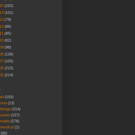
15
(102)
14
(101)
13
(79)
12
(88)
11
(85)
10
(82)
09
(98)
08
(136)
07
(105)
06
(215)
05
(214)
s
eit
(105)
zona
(13)
fluege
(314)
sucher
(157)
lorado
(278)
necticut
(1)
(66)