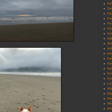
De
Deu
Fam
Flo
Fr
Geo
Hu
Ida
Illi
Ind
Io
Kal
Ka
Ka
Ken
Ko
Lou
Ma
Ma
Mas
Min
Mo