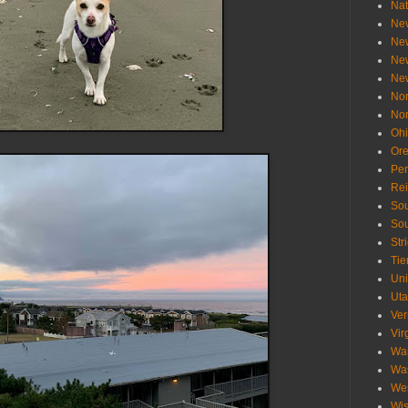
Nat
Ne
Ne
Ne
Ne
Nor
Nor
Oh
Or
Pen
Re
Sou
Sou
Str
Tie
Uni
Ut
Ve
Vir
Wa
Wa
Wes
Wis