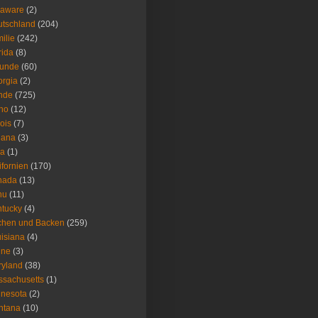
laware
(2)
tschland
(204)
ilie
(242)
rida
(8)
eunde
(60)
rgia
(2)
nde
(725)
ho
(12)
nois
(7)
iana
(3)
wa
(1)
ifornien
(170)
nada
(13)
nu
(11)
tucky
(4)
chen und Backen
(259)
isiana
(4)
ine
(3)
ryland
(38)
sachusetts
(1)
nesota
(2)
ntana
(10)