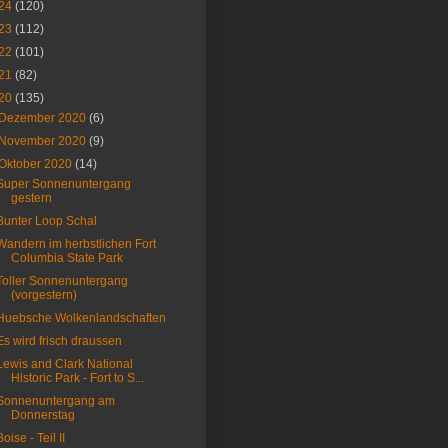
24
(120)
23
(112)
22
(101)
21
(82)
20
(135)
Dezember 2020
(6)
November 2020
(9)
Oktober 2020
(14)
Super Sonnenuntergang
gestern
Bunter Loop Schal
Wandern im herbstlichen Fort
Columbia State Park
Toller Sonnenuntergang
(vorgestern)
Huebsche Wolkenlandschaften
Es wird frisch draussen
Lewis and Clark National
Historic Park - Fort to S...
Sonnenuntergang am
Donnerstag
Boise - Teil II