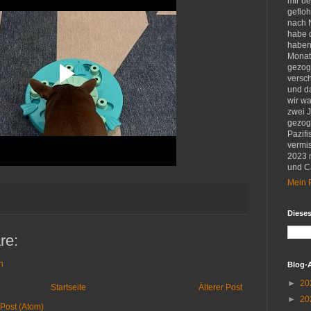
mir u
gefloh
nach 
habe d
haben 
Monat
gezog
versch
und d
wir w
zwei 
gezog
Pazifi
vermis
2023 
und Ca
Mein P
Diese
re:
n
Blog-
►
20
Startseite
Älterer Post
►
20
Post (Atom)