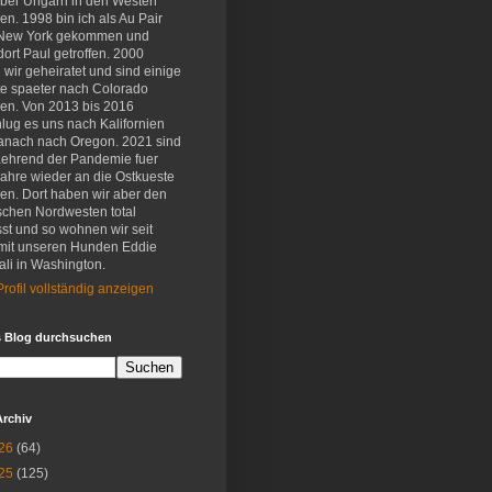
eber Ungarn in den Westen
en. 1998 bin ich als Au Pair
New York gekommen und
ort Paul getroffen. 2000
wir geheiratet und sind einige
e spaeter nach Colorado
en. Von 2013 bis 2016
lug es uns nach Kalifornien
anach nach Oregon. 2021 sind
aehrend der Pandemie fuer
Jahre wieder an die Ostkueste
en. Dort haben wir aber den
schen Nordwesten total
st und so wohnen wir seit
mit unseren Hunden Eddie
li in Washington.
rofil vollständig anzeigen
s Blog durchsuchen
Archiv
26
(64)
25
(125)