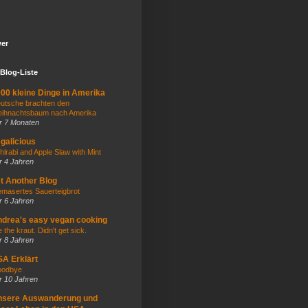
wer
Blog-Liste
00 kleine Dinge in Amerika
utsche brachten den
ihnachtsbaum nach Amerika
r 7 Monaten
galicious
hlrabi and Apple Slaw with Mint
r 4 Jahren
t Another Blog
masertes Sauerteigbrot
r 6 Jahren
drea's easy vegan cooking
e the kraut. Didn't get sick.
r 8 Jahren
A Erklärt
odbye
r 10 Jahren
nsere Auswanderung und