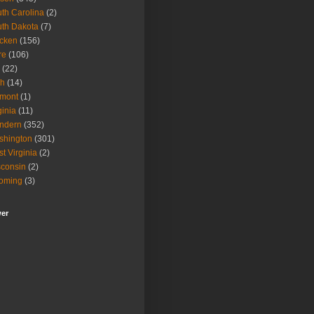
th Carolina
(2)
th Dakota
(7)
icken
(156)
re
(106)
(22)
ah
(14)
rmont
(1)
ginia
(11)
ndern
(352)
shington
(301)
t Virginia
(2)
consin
(2)
oming
(3)
wer