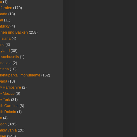
wa
(1)
ifornien
(170)
nada
(13)
nu
(11)
tucky
(4)
chen und Backen
(258)
isiana
(4)
ine
(3)
ryland
(38)
sachusetts
(1)
nesota
(2)
ntana
(10)
ionalparks/~monumente
(152)
vada
(18)
w Hampshire
(2)
w Mexico
(6)
w York
(31)
th Carolina
(8)
th Dakota
(1)
io
(4)
egon
(326)
nsylvania
(20)
isen
(345)