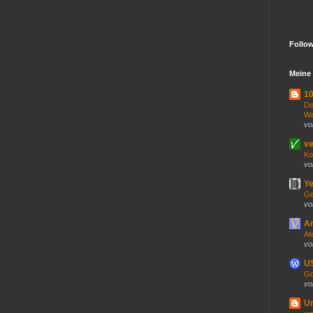
Follo
Meine 
10
De
We
vo
ve
Ko
vo
Ye
Ge
vo
An
At
vo
US
Go
vo
U