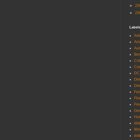
►
20
►
20
Label
Arb
Ari
Aus
Be
Co
Con
DC
De
Deu
Fam
Flo
Fr
Geo
Hu
Ida
Illi
Ind