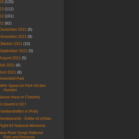
24
(120)
23
(112)
22
(101)
21
(82)
Dezember 2021
(6)
November 2021
(9)
Oktober 2021
(10)
September 2021
(5)
August 2021
(5)
Juli 2021
(6)
Juni 2021
(8)
Greenbelt Park
Mehr Spass im Park mit den
Hunden
Neues Haus in Cheverly
Es blueht in DC!
Familientreffen in Philly
Hundepuzzle - Eddie ist schlau
Flight 93 National Memorial
New River Gorge National
Park and Preserve