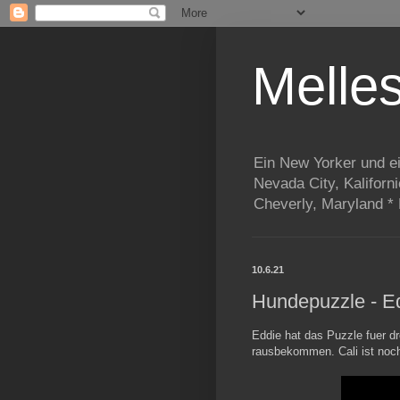
Melle
Ein New Yorker und e
Nevada City, Kaliforn
Cheverly, Maryland *
10.6.21
Hundepuzzle - Ed
Eddie hat das Puzzle fuer dr
rausbekommen. Cali ist noch