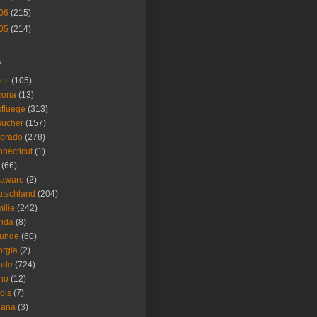
06
(215)
05
(214)
s
eit
(105)
zona
(13)
fluege
(313)
sucher
(157)
lorado
(278)
necticut
(1)
(66)
laware
(2)
tschland
(204)
ilie
(242)
rida
(8)
eunde
(60)
rgia
(2)
nde
(724)
ho
(12)
nois
(7)
iana
(3)