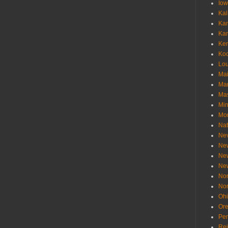
Io
Kal
Ka
Ka
Ken
Ko
Lou
Ma
Ma
Mas
Min
Mo
Nat
Ne
Ne
Ne
Ne
Nor
Nor
Oh
Or
Pen
Re