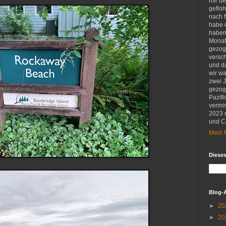
mir u
gefloh
nach 
habe d
haben 
Monat
gezog
versch
und d
wir w
zwei 
gezog
Pazifi
vermis
2023 
und Ca
Mein P
Diese
Blog-
►
20
►
20