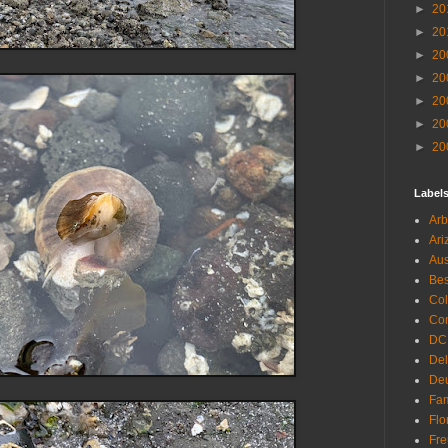
►
20
►
20
►
20
►
20
►
20
►
20
►
20
Label
Arb
Ari
Aus
Be
Co
Con
DC
De
Deu
Fam
Flo
Fr