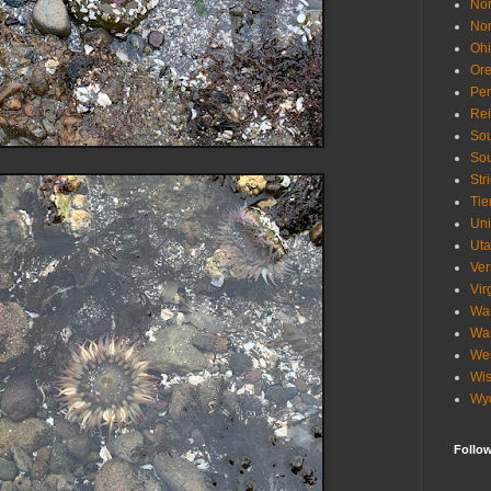
Nor
Nor
Oh
Or
Pen
Re
Sou
Sou
Str
Tie
Uni
Ut
Ve
Vir
Wa
Wa
Wes
Wis
Wy
Follo