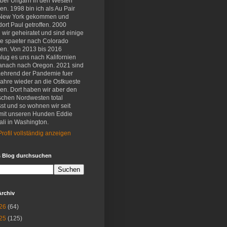
eber Ungarn in den Westen
en. 1998 bin ich als Au Pair
New York gekommen und
ort Paul getroffen. 2000
wir geheiratet und sind einige
e spaeter nach Colorado
en. Von 2013 bis 2016
lug es uns nach Kalifornien
anach nach Oregon. 2021 sind
aehrend der Pandemie fuer
Jahre wieder an die Ostkueste
en. Dort haben wir aber den
schen Nordwesten total
st und so wohnen wir seit
mit unseren Hunden Eddie
li in Washington.
rofil vollständig anzeigen
s Blog durchsuchen
Archiv
26
(64)
25
(125)