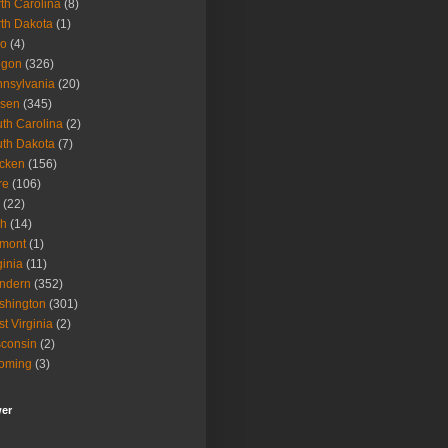
th Carolina
(8)
th Dakota
(1)
io
(4)
egon
(326)
nsylvania
(20)
isen
(345)
th Carolina
(2)
th Dakota
(7)
icken
(156)
re
(106)
(22)
ah
(14)
rmont
(1)
ginia
(11)
ndern
(352)
shington
(301)
t Virginia
(2)
consin
(2)
oming
(3)
wer