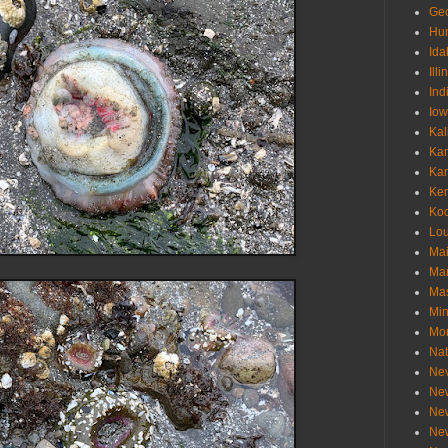
Geo
Hu
Ida
Illi
Ind
Io
Kal
Ka
Ka
Ken
Ko
Lou
Ma
Ma
Mas
Min
Mo
Nat
Ne
Ne
Ne
Ne