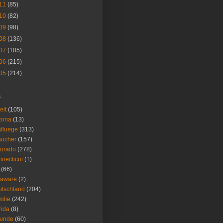
11
(85)
10
(82)
09
(98)
08
(136)
07
(105)
06
(215)
05
(214)
s
eit
(105)
zona
(13)
fluege
(313)
sucher
(157)
lorado
(278)
necticut
(1)
(66)
laware
(2)
tschland
(204)
ilie
(242)
rida
(8)
eunde
(60)