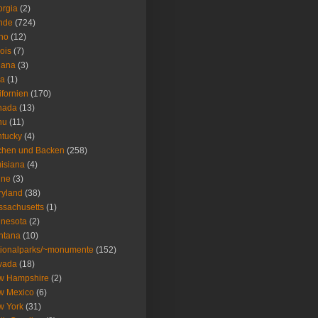
rgia
(2)
nde
(724)
ho
(12)
nois
(7)
iana
(3)
wa
(1)
ifornien
(170)
nada
(13)
nu
(11)
tucky
(4)
chen und Backen
(258)
isiana
(4)
ine
(3)
ryland
(38)
sachusetts
(1)
nesota
(2)
ntana
(10)
ionalparks/~monumente
(152)
vada
(18)
w Hampshire
(2)
w Mexico
(6)
w York
(31)