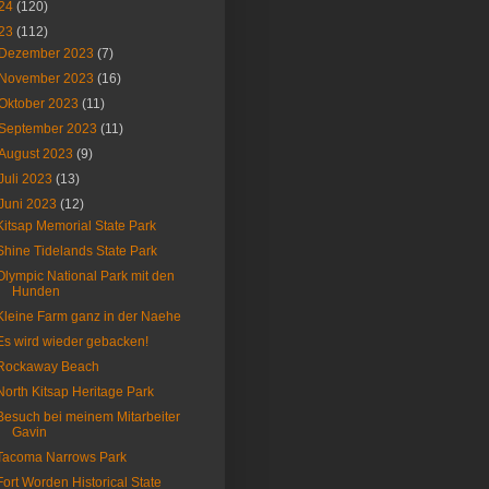
24
(120)
23
(112)
Dezember 2023
(7)
November 2023
(16)
Oktober 2023
(11)
September 2023
(11)
August 2023
(9)
Juli 2023
(13)
Juni 2023
(12)
Kitsap Memorial State Park
Shine Tidelands State Park
Olympic National Park mit den
Hunden
Kleine Farm ganz in der Naehe
Es wird wieder gebacken!
Rockaway Beach
North Kitsap Heritage Park
Besuch bei meinem Mitarbeiter
Gavin
Tacoma Narrows Park
Fort Worden Historical State