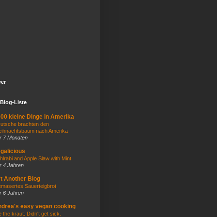
wer
Blog-Liste
00 kleine Dinge in Amerika
utsche brachten den
ihnachtsbaum nach Amerika
r 7 Monaten
galicious
hlrabi and Apple Slaw with Mint
r 4 Jahren
t Another Blog
masertes Sauerteigbrot
r 6 Jahren
drea's easy vegan cooking
e the kraut. Didn't get sick.