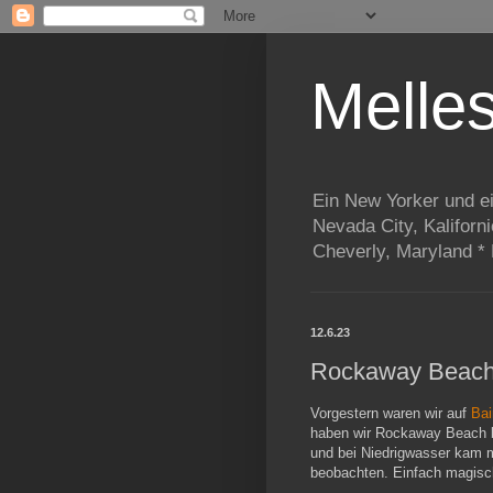
Melle
Ein New Yorker und e
Nevada City, Kaliforn
Cheverly, Maryland *
12.6.23
Rockaway Beac
Vorgestern waren wir auf
Bai
haben wir Rockaway Beach be
und bei Niedrigwasser kam 
beobachten. Einfach magisch