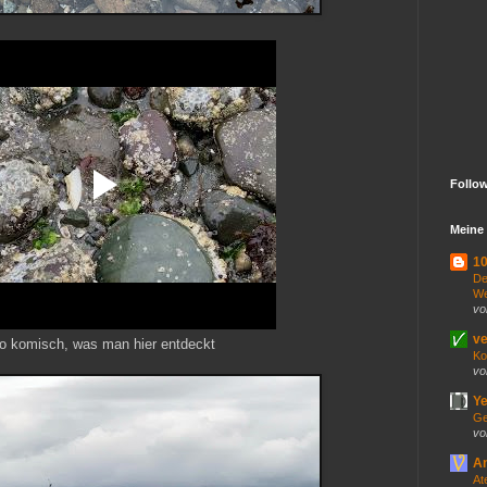
Follo
Meine 
10
De
We
vo
ve
o komisch, was man hier entdeckt
Ko
vo
Ye
Ge
vo
An
At