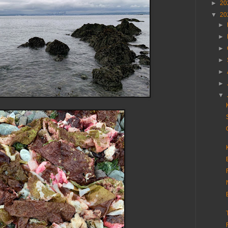
►
20
▼
20
►
►
►
►
►
►
▼