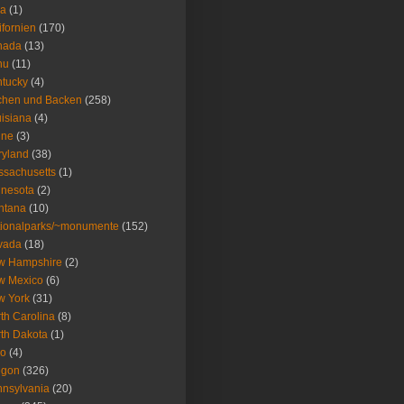
wa
(1)
ifornien
(170)
nada
(13)
nu
(11)
tucky
(4)
chen und Backen
(258)
isiana
(4)
ine
(3)
ryland
(38)
sachusetts
(1)
nesota
(2)
ntana
(10)
ionalparks/~monumente
(152)
vada
(18)
w Hampshire
(2)
w Mexico
(6)
w York
(31)
th Carolina
(8)
th Dakota
(1)
io
(4)
egon
(326)
nsylvania
(20)