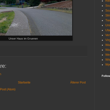
Re
Sou
Sou
Str
Tie
Uni
Ut
Ve
Unser Haus im Gruenen
Vir
Wa
Wa
Wes
Wis
re:
Wy
n
Follo
Startseite
Älterer Post
Post (Atom)