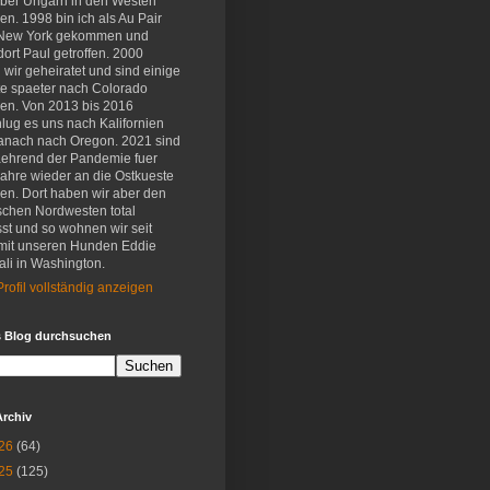
eber Ungarn in den Westen
en. 1998 bin ich als Au Pair
New York gekommen und
ort Paul getroffen. 2000
wir geheiratet und sind einige
e spaeter nach Colorado
en. Von 2013 bis 2016
lug es uns nach Kalifornien
anach nach Oregon. 2021 sind
aehrend der Pandemie fuer
Jahre wieder an die Ostkueste
en. Dort haben wir aber den
schen Nordwesten total
st und so wohnen wir seit
mit unseren Hunden Eddie
li in Washington.
rofil vollständig anzeigen
s Blog durchsuchen
Archiv
26
(64)
25
(125)