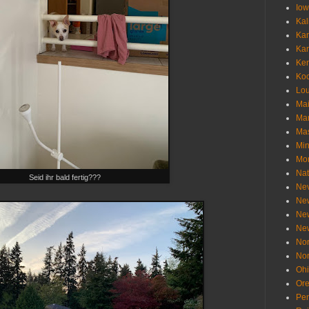
Io
Kal
Ka
Ka
Ken
Ko
Lou
Ma
Ma
Mas
Min
Mo
Nat
Seid ihr bald fertig???
Ne
Ne
Ne
Ne
Nor
Nor
Oh
Or
Pen