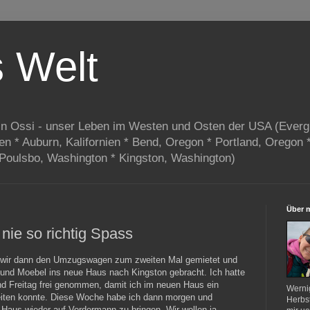
s Welt
in Ossi - unser Leben im Westen und Osten der USA (Everg
ien * Auburn, Kalifornien * Bend, Oregon * Portland, Oregon 
 Poulsbo, Washington * Kingston, Washington)
Über 
ie so richtig Spass
 wir dann den Umzugswagen zum zweiten Mal gemietet und
und Moebel ins neue Haus nach Kingston gebracht. Ich hatte
d Freitag frei genommen, damit ich im neuen Haus ein
Werni
eiten konnte. Diese Woche habe ich dann morgen und
Herbst
 Haus wieder auf Vordermann zu bringen. Wir wollen ja