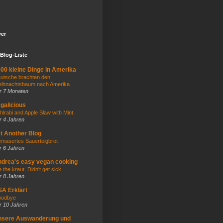
wer
Blog-Liste
00 kleine Dinge in Amerika
utsche brachten den
ihnachtsbaum nach Amerika
r 7 Monaten
galicious
hlrabi and Apple Slaw with Mint
r 4 Jahren
t Another Blog
masertes Sauerteigbrot
r 6 Jahren
drea's easy vegan cooking
e the kraut. Didn't get sick.
r 8 Jahren
A Erklärt
odbye
r 10 Jahren
nsere Auswanderung und