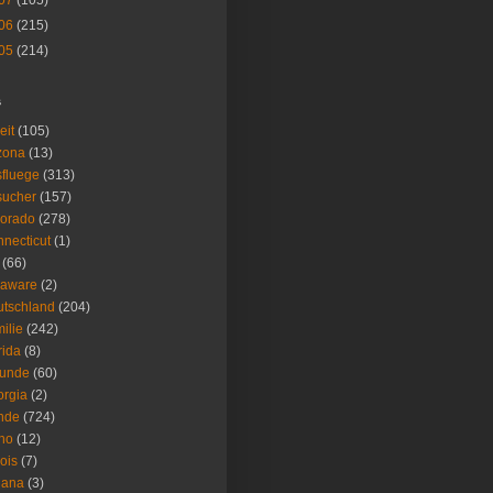
07
(105)
06
(215)
05
(214)
s
eit
(105)
zona
(13)
fluege
(313)
sucher
(157)
lorado
(278)
necticut
(1)
(66)
laware
(2)
tschland
(204)
ilie
(242)
rida
(8)
eunde
(60)
rgia
(2)
nde
(724)
ho
(12)
nois
(7)
iana
(3)