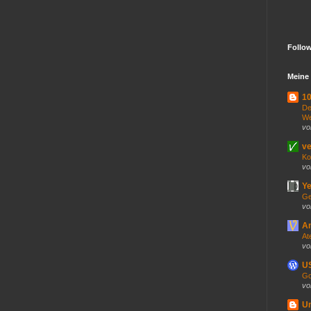
Follo
Meine 
10
De
We
vo
ve
Ko
vo
Ye
Ge
vo
An
At
vo
US
Go
vo
U