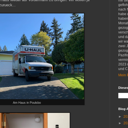
mir u
zurueck...
gefloh
nach 
habe d
haben 
Monat
gezog
versch
und d
wir w
zwei 
gezog
Pazifi
vermis
2023 
und Ca
Mein P
Diese
Am Haus in Poulsbo
Blog-
►
20
►
20