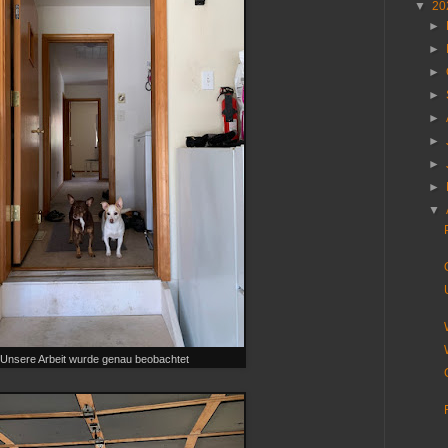
▼
20
►
►
►
►
►
►
►
►
▼
Unsere Arbeit wurde genau beobachtet