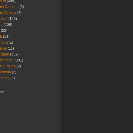
isen
(345)
th Carolina
(2)
th Dakota
(7)
icken
(156)
re
(106)
(22)
ah
(14)
rmont
(1)
ginia
(11)
ndern
(352)
shington
(301)
t Virginia
(2)
consin
(2)
oming
(3)
wer