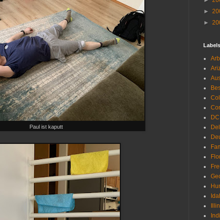
►
20
►
20
►
20
Label
Arb
Ari
Aus
Be
Co
Con
DC
Paul ist kaputt
De
Deu
Fam
Flo
Fr
Geo
Hu
Ida
Illi
Ind