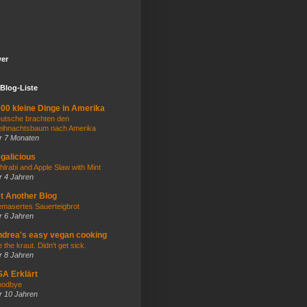
wer
Blog-Liste
00 kleine Dinge in Amerika
utsche brachten den
ihnachtsbaum nach Amerika
r 7 Monaten
galicious
hlrabi and Apple Slaw with Mint
r 4 Jahren
t Another Blog
masertes Sauerteigbrot
r 6 Jahren
drea's easy vegan cooking
e the kraut. Didn't get sick.
r 8 Jahren
A Erklärt
odbye
r 10 Jahren