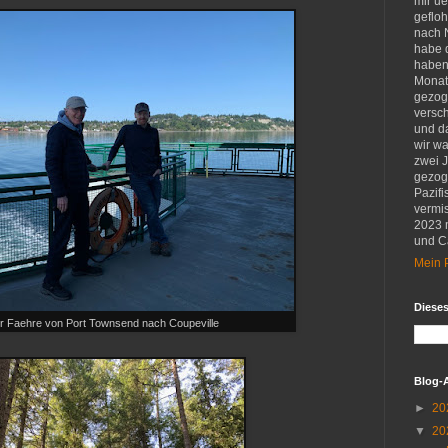
mir u
gefloh
nach 
habe d
haben 
Monat
gezog
versch
und d
wir w
zwei 
gezog
Pazifi
vermis
2023 
und Ca
Mein P
Diese
er Faehre von Port Townsend nach Coupeville
Blog-
►
20
▼
20