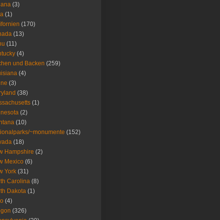
iana
(3)
wa
(1)
ifornien
(170)
nada
(13)
nu
(11)
tucky
(4)
chen und Backen
(259)
isiana
(4)
ine
(3)
ryland
(38)
sachusetts
(1)
nesota
(2)
ntana
(10)
ionalparks/~monumente
(152)
vada
(18)
w Hampshire
(2)
w Mexico
(6)
w York
(31)
th Carolina
(8)
th Dakota
(1)
io
(4)
egon
(326)