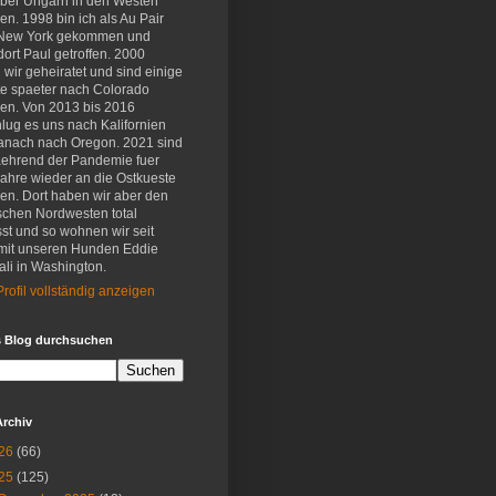
eber Ungarn in den Westen
en. 1998 bin ich als Au Pair
New York gekommen und
ort Paul getroffen. 2000
wir geheiratet und sind einige
e spaeter nach Colorado
en. Von 2013 bis 2016
lug es uns nach Kalifornien
anach nach Oregon. 2021 sind
aehrend der Pandemie fuer
Jahre wieder an die Ostkueste
en. Dort haben wir aber den
schen Nordwesten total
st und so wohnen wir seit
mit unseren Hunden Eddie
li in Washington.
rofil vollständig anzeigen
s Blog durchsuchen
Archiv
26
(66)
25
(125)