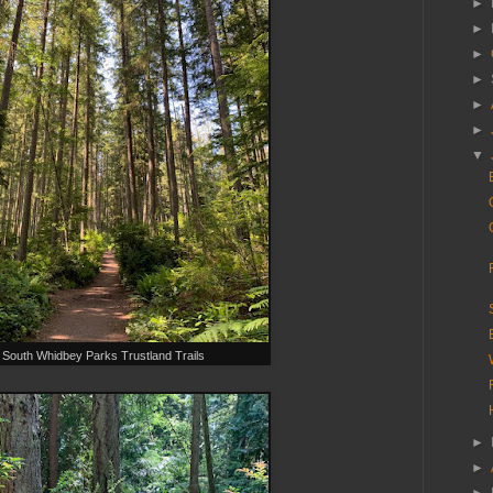
►
►
►
►
►
►
▼
South Whidbey Parks Trustland Trails
►
►