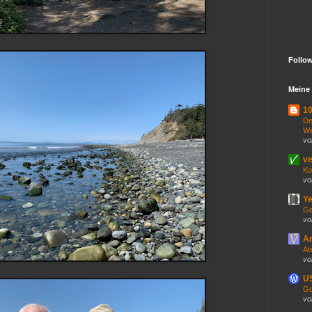
Follo
Meine 
10
De
We
vo
ve
Ko
vo
Ye
Ge
vo
An
At
vo
US
Go
vo