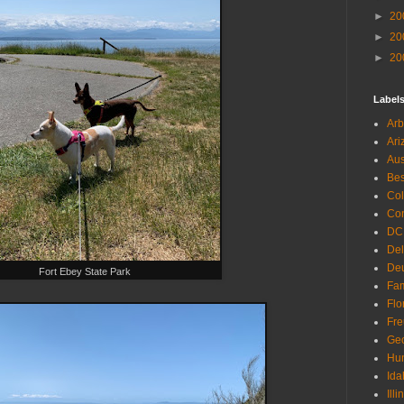
►
20
►
20
►
20
Label
Arb
Ari
Aus
Be
Co
Con
DC
De
Deu
Fort Ebey State Park
Fam
Flo
Fr
Geo
Hu
Ida
Illi