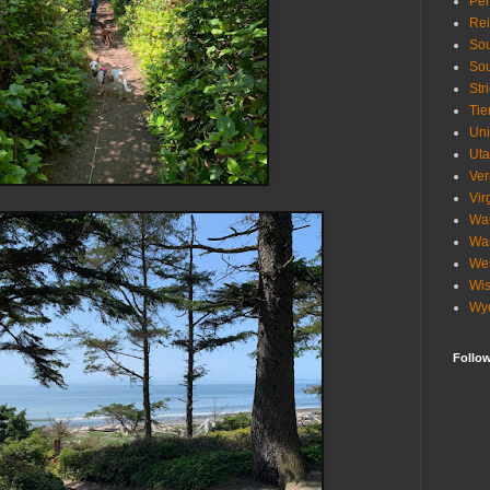
Pen
Re
Sou
Sou
Str
Tie
Uni
Ut
Ve
Vir
Wa
Wa
Wes
Wis
Wy
Follo