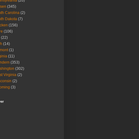
nsylvania
(20)
isen
(345)
th Carolina
(2)
th Dakota
(7)
icken
(156)
re
(106)
(22)
ah
(14)
rmont
(1)
ginia
(11)
ndern
(353)
shington
(302)
t Virginia
(2)
consin
(2)
oming
(3)
wer