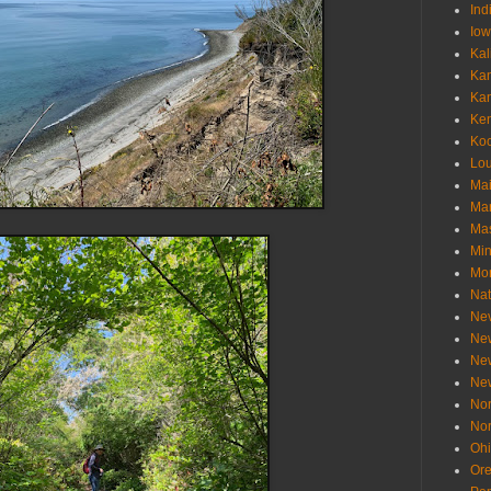
Ind
Io
Kal
Ka
Ka
Ken
Ko
Lou
Ma
Ma
Mas
Min
Mo
Nat
Ne
Ne
Ne
Ne
Nor
Nor
Oh
Or