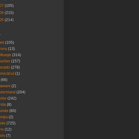
07
(105)
06
(215)
05
(214)
s
eit
(105)
zona
(13)
fluege
(314)
sucher
(157)
lorado
(278)
necticut
(1)
(66)
laware
(2)
tschland
(204)
ilie
(242)
rida
(8)
eunde
(60)
rgia
(2)
nde
(725)
ho
(12)
nois
(7)