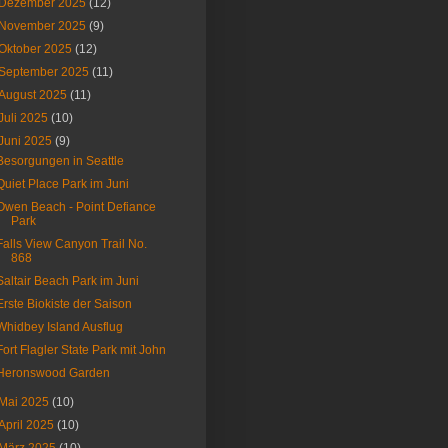
Dezember 2025
(12)
November 2025
(9)
Oktober 2025
(12)
September 2025
(11)
August 2025
(11)
Juli 2025
(10)
Juni 2025
(9)
Besorgungen in Seattle
Quiet Place Park im Juni
Owen Beach - Point Defiance
Park
Falls View Canyon Trail No.
868
Saltair Beach Park im Juni
Erste Biokiste der Saison
Whidbey Island Ausflug
Fort Flagler State Park mit John
Heronswood Garden
Mai 2025
(10)
April 2025
(10)