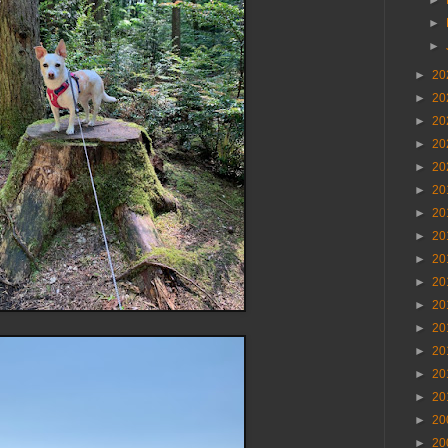
►
►
►
►
20
►
20
►
20
►
20
►
20
►
20
►
20
►
20
►
20
►
20
►
20
►
20
►
20
►
20
►
20
►
20
►
20