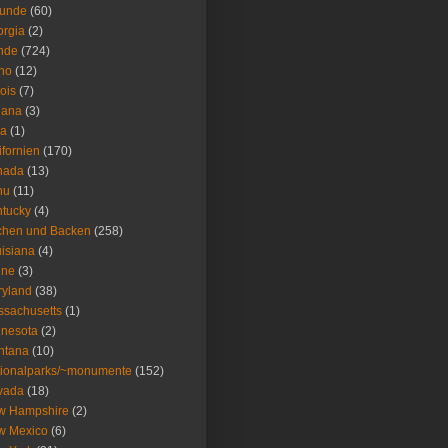
eunde
(60)
rgia
(2)
nde
(724)
ho
(12)
nois
(7)
iana
(3)
wa
(1)
ifornien
(170)
nada
(13)
nu
(11)
tucky
(4)
chen und Backen
(258)
isiana
(4)
ine
(3)
ryland
(38)
sachusetts
(1)
nesota
(2)
ntana
(10)
ionalparks/~monumente
(152)
vada
(18)
w Hampshire
(2)
w Mexico
(6)