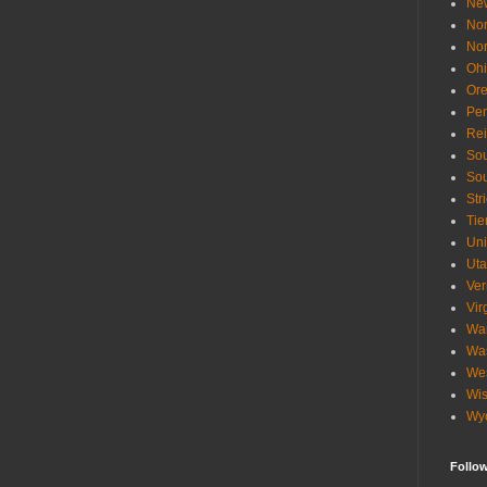
Ne
Nor
Nor
Oh
Or
Pen
Re
Sou
Sou
Str
Tie
Uni
Ut
Ve
Vir
Wa
Wa
Wes
Wis
Wy
Follo