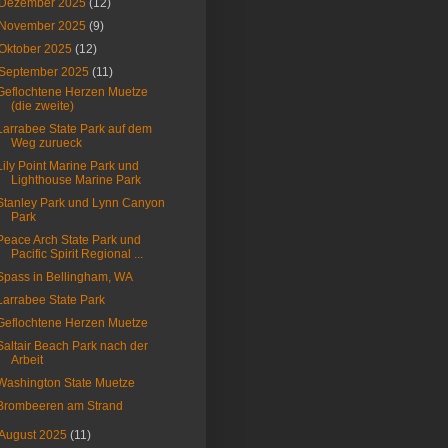
Dezember 2025
(12)
November 2025
(9)
Oktober 2025
(12)
September 2025
(11)
Geflochtene Herzen Muetze
(die zweite)
Larrabee State Park auf dem
Weg zurueck
Lily Point Marine Park und
Lighthouse Marine Park
Stanley Park und Lynn Canyon
Park
Peace Arch State Park und
Pacific Spirit Regional ...
Spass in Bellingham, WA
Larrabee State Park
Geflochtene Herzen Muetze
Saltair Beach Park nach der
Arbeit
Washington State Muetze
Brombeeren am Strand
August 2025
(11)