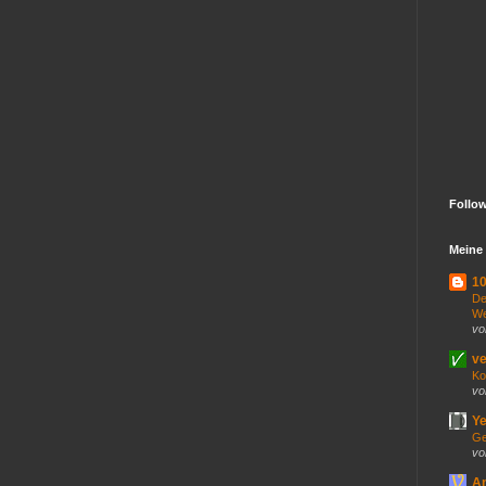
Follo
Meine 
10
De
We
vo
ve
Ko
vo
Ye
Ge
vo
An