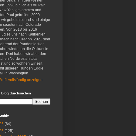
eber Ungarn in den Westen
en. 1998 bin ich als Au Pair
New York gekommen und
ort Paul getroffen. 2000
wir geheiratet und sind einige
e spaeter nach Colorado
en. Von 2013 bis 2016
lug es uns nach Kalifornien
anach nach Oregon. 2021 sind
aehrend der Pandemie fuer
Jahre wieder an die Ostkueste
en. Dort haben wir aber den
schen Nordwesten total
st und so wohnen wir seit
mit unseren Hunden Eddie
li in Washington.
rofil vollständig anzeigen
s Blog durchsuchen
Archiv
26
(64)
25
(125)