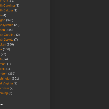
w York
(31)
th Carolina
(8)
th Dakota
(1)
io
(4)
egon
(326)
nsylvania
(20)
isen
(345)
th Carolina
(2)
th Dakota
(7)
icken
(156)
re
(106)
(22)
ah
(14)
rmont
(1)
ginia
(11)
ndern
(352)
shington
(301)
t Virginia
(2)
consin
(2)
oming
(3)
wer