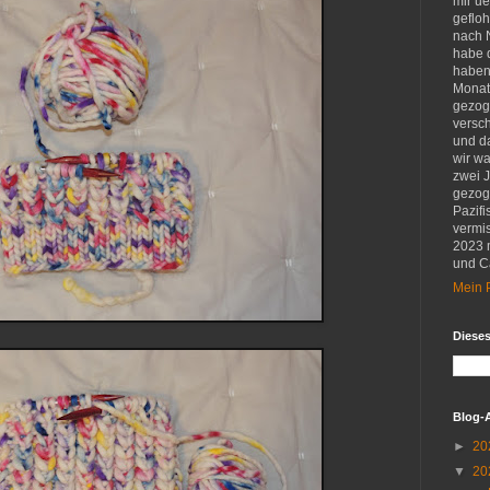
mir u
gefloh
nach 
habe d
haben 
Monat
gezog
versch
und d
wir w
zwei 
gezog
Pazifi
vermis
2023 
und Ca
Mein P
Diese
Blog-
►
20
▼
20