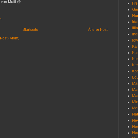
von Mutti 😘
Fr
Geo
Hu
n
Ida
Illi
Startseite
Älterer Post
Ind
Post (Atom)
Io
Kal
Ka
Ka
Ken
Ko
Lou
Ma
Ma
Mas
Min
Mo
Nat
Ne
Ne
Ne