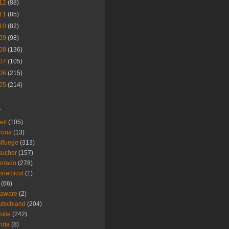
12
(88)
11
(85)
10
(82)
09
(98)
08
(136)
07
(105)
06
(215)
05
(214)
s
eit
(105)
zona
(13)
fluege
(313)
sucher
(157)
lorado
(278)
necticut
(1)
(66)
laware
(2)
tschland
(204)
ilie
(242)
rida
(8)