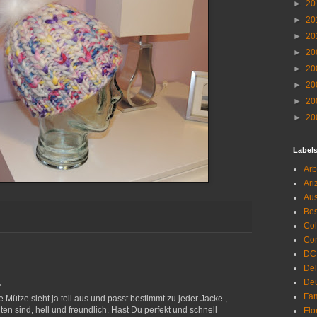
►
20
►
20
►
20
►
20
►
20
►
20
►
20
►
20
Label
Arb
Ari
Aus
Be
Co
Con
DC
De
Deu
…
Fam
 Mütze sieht ja toll aus und passt bestimmt zu jeder Jacke ,
ten sind, hell und freundlich. Hast Du perfekt und schnell
Flo