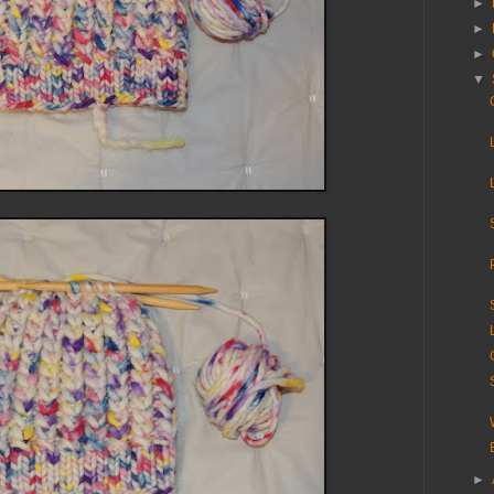
►
►
►
▼
►