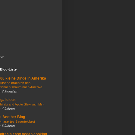
wer
Blog-Liste
00 kleine Dinge in Amerika
utsche brachten den
ihnachtsbaum nach Amerika
r 7 Monaten
galicious
hlrabi and Apple Slaw with Mint
r 4 Jahren
t Another Blog
masertes Sauerteigbrot
r 6 Jahren
drea's easy vegan cooking