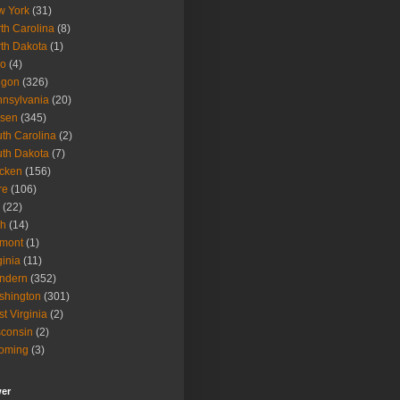
w York
(31)
th Carolina
(8)
th Dakota
(1)
io
(4)
egon
(326)
nsylvania
(20)
isen
(345)
th Carolina
(2)
th Dakota
(7)
icken
(156)
re
(106)
(22)
ah
(14)
rmont
(1)
ginia
(11)
ndern
(352)
shington
(301)
t Virginia
(2)
consin
(2)
oming
(3)
wer