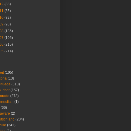
12
(88)
11
(85)
10
(82)
09
(98)
08
(136)
07
(105)
06
(215)
05
(214)
s
eit
(105)
zona
(13)
fluege
(313)
sucher
(157)
lorado
(278)
necticut
(1)
(66)
laware
(2)
tschland
(204)
ilie
(242)