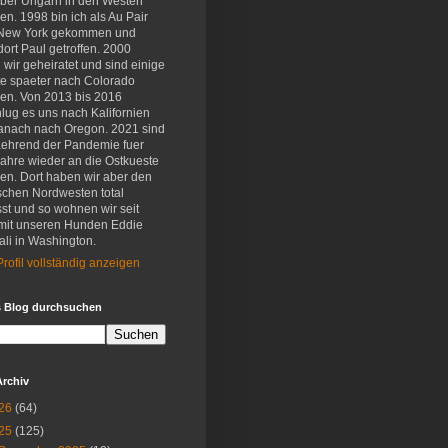
eber Ungarn in den Westen
en. 1998 bin ich als Au Pair
New York gekommen und
ort Paul getroffen. 2000
wir geheiratet und sind einige
e spaeter nach Colorado
en. Von 2013 bis 2016
lug es uns nach Kalifornien
anach nach Oregon. 2021 sind
aehrend der Pandemie fuer
Jahre wieder an die Ostkueste
en. Dort haben wir aber den
schen Nordwesten total
st und so wohnen wir seit
mit unseren Hunden Eddie
li in Washington.
rofil vollständig anzeigen
s Blog durchsuchen
Archiv
26
(64)
25
(125)