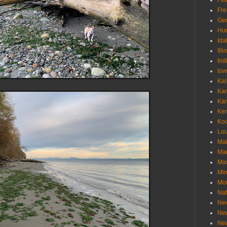
Flo
Fr
Geo
Hu
Ida
Illi
Ind
Io
Kal
Ka
Ka
Ken
Ko
Lou
Ma
Ma
Mas
Min
Mo
Nat
Ne
Ne
Ne