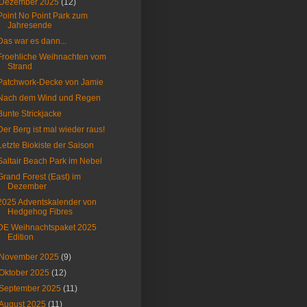
Dezember 2025
(12)
Point No Point Park zum
Jahresende
Das war es dann...
Froehliche Weihnachten vom
Strand
Patchwork-Decke von Jamie
Nach dem Wind und Regen
Bunte Strickjacke
Der Berg ist mal wieder raus!
Letzte Biokiste der Saison
Saltair Beach Park im Nebel
Grand Forest (East) im
Dezember
2025 Adventskalender von
Hedgehog Fibres
DE Weihnachtspaket 2025
Edition
November 2025
(9)
Oktober 2025
(12)
September 2025
(11)
August 2025
(11)