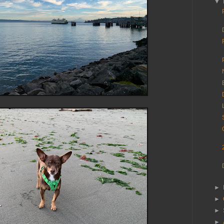
▼
►
►
►
►