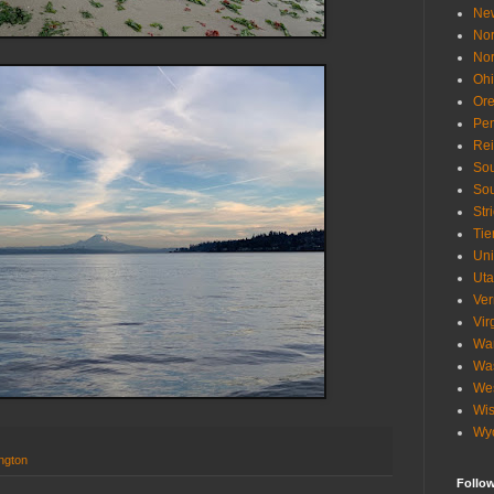
Ne
Nor
Nor
Oh
Or
Pen
Re
Sou
Sou
Str
Tie
Uni
Ut
Ve
Vir
Wa
Wa
Wes
Wis
Wy
ngton
Follo