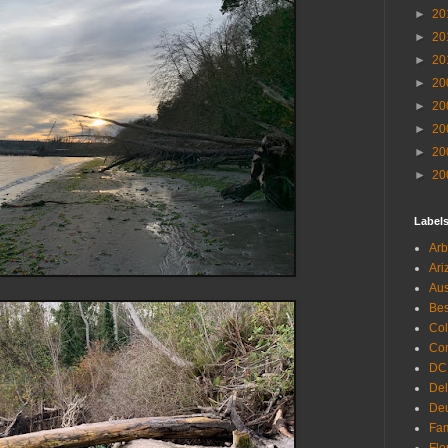
►
20
►
20
►
20
►
20
►
20
►
20
►
20
►
20
Label
Arb
Ari
Aus
Be
Co
Con
DC
De
Deu
Fam