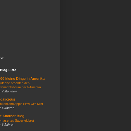
wer
Blog-Liste
00 kleine Dinge in Amerika
utsche brachten den
ihnachtsbaum nach Amerika
r 7 Monaten
galicious
hlrabi and Apple Slaw with Mint
r 4 Jahren
t Another Blog
masertes Sauerteigbrot
r 6 Jahren