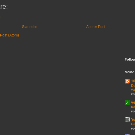
re:
n
Startseite
Älterer Post
Post (Atom)
Follo
Meine 
10
De
We
vo
ve
Ko
vo
Ye
Ge
vo