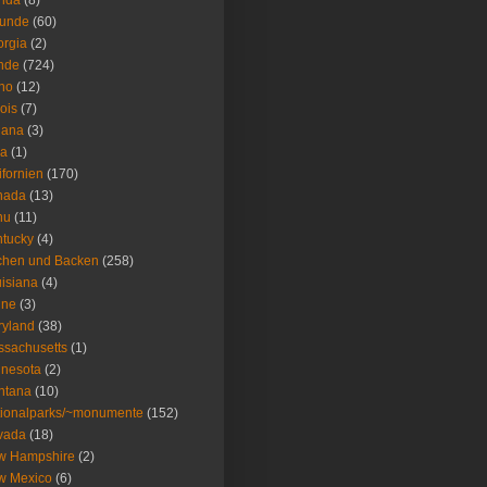
rida
(8)
eunde
(60)
rgia
(2)
nde
(724)
ho
(12)
nois
(7)
iana
(3)
wa
(1)
ifornien
(170)
nada
(13)
nu
(11)
tucky
(4)
chen und Backen
(258)
isiana
(4)
ine
(3)
ryland
(38)
sachusetts
(1)
nesota
(2)
ntana
(10)
ionalparks/~monumente
(152)
vada
(18)
w Hampshire
(2)
w Mexico
(6)