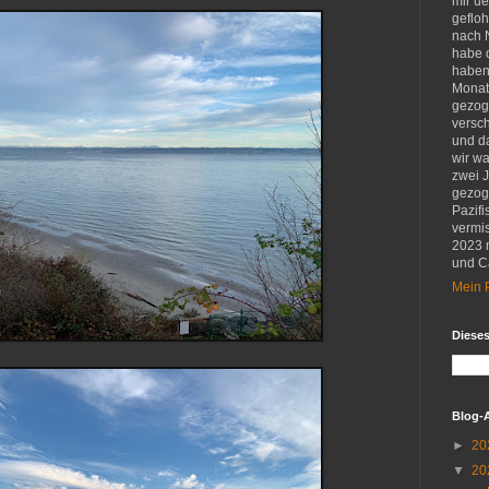
mir u
gefloh
nach 
habe d
haben 
Monat
gezog
versch
und d
wir w
zwei 
gezog
Pazifi
vermis
2023 
und Ca
Mein P
Diese
Blog-
►
20
▼
20