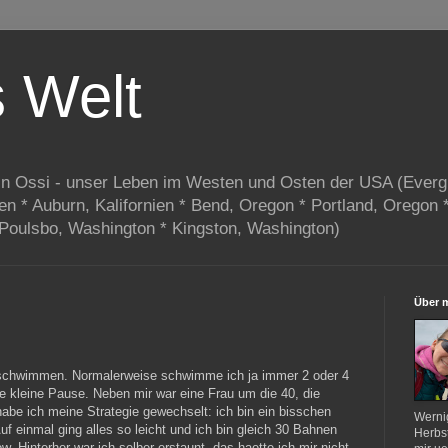
s Welt
in Ossi - unser Leben im Westen und Osten der USA (Everg
ien * Auburn, Kalifornien * Bend, Oregon * Portland, Oregon 
 Poulsbo, Washington * Kingston, Washington)
Über 
 schwimmen. Normalerweise schwimme ich ja immer 2 oder 4
 kleine Pause. Neben mir war eine Frau um die 40, die
habe ich meine Strategie gewechselt: ich bin ein bisschen
Werni
einmal ging alles so leicht und ich bin gleich 30 Bahnen
Herbst
Hinterher war ich selber erstaunt, das haette ich mir nicht