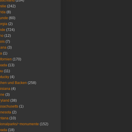
tschland
(204)
ilie
(242)
rida
(8)
eunde
(60)
rgia
(2)
nde
(724)
ho
(12)
nois
(7)
iana
(3)
wa
(1)
ifornien
(170)
nada
(13)
nu
(11)
tucky
(4)
chen und Backen
(258)
isiana
(4)
ine
(3)
ryland
(38)
sachusetts
(1)
nesota
(2)
ntana
(10)
ionalparks/~monumente
(152)
vada
(18)