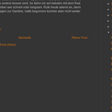
s andere besser sind. So fahre ich am liebsten mit dem Rad
►
elber wie schnell oder langsam. Rufe heute abend an, denn
►
agen zur Gardine, hatte begonnen komme aber nicht weiter.
►
►
►
n
▼
Startseite
Älterer Post
Post (Atom)