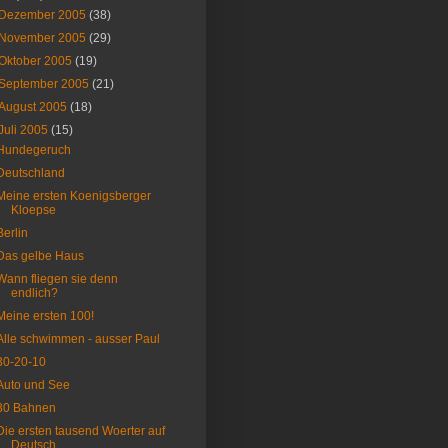
Dezember 2005
(38)
November 2005
(29)
Oktober 2005
(19)
September 2005
(21)
August 2005
(18)
Juli 2005
(15)
Hundegeruch
Deutschland
Meine ersten Koenigsberger
Kloepse
Berlin
Das gelbe Haus
Wann fliegen sie denn
endlich?
Meine ersten 100!
Alle schwimmen - ausser Paul
30-20-10
Auto und See
30 Bahnen
Die ersten tausend Woerter auf
Deutsch