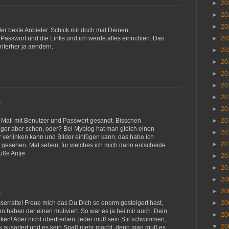
►
20
►
20
►
20
der beste Anbieter. Schick mir doch mal Deinen
asswort und die Links und ich werde alles einrichten. Das
►
20
nterher ja aendern.
►
20
►
20
►
20
►
20
►
20
…
►
20
Mail mit Benutzer und Passwort gesandt. Bisschen
►
20
gger aber schon, oder? Bei Myblog hat man gleich einen
►
20
 verlinken kann und Bilder einfügen kann, das habe ich
►
20
ht gesehen. Mal sehen, für welches ich mich dann entscheide.
üße Antje
►
20
►
20
►
20
►
20
…
erratte! Freue mich das Du Dich so enorm gesteigert hast,
►
20
n haben der einen mutiviert. So war es ja bei mir auch. Dein
►
20
nken! Aber nicht übertreiben, jeder muß sein Stil schwimmen,
▼
20
tik ausartert und es kein Spaß mehr macht, denn man muß es