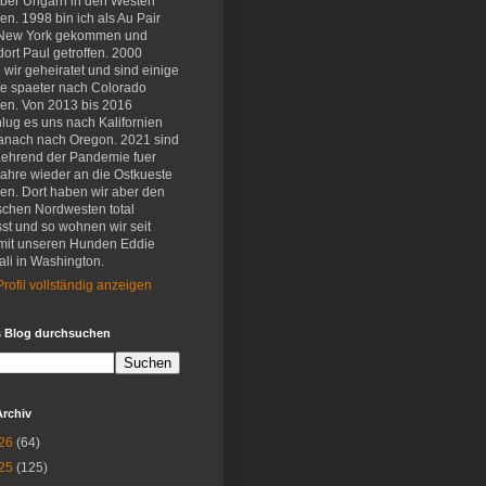
eber Ungarn in den Westen
en. 1998 bin ich als Au Pair
New York gekommen und
ort Paul getroffen. 2000
wir geheiratet und sind einige
e spaeter nach Colorado
en. Von 2013 bis 2016
lug es uns nach Kalifornien
anach nach Oregon. 2021 sind
aehrend der Pandemie fuer
Jahre wieder an die Ostkueste
en. Dort haben wir aber den
schen Nordwesten total
st und so wohnen wir seit
mit unseren Hunden Eddie
li in Washington.
rofil vollständig anzeigen
s Blog durchsuchen
Archiv
26
(64)
25
(125)