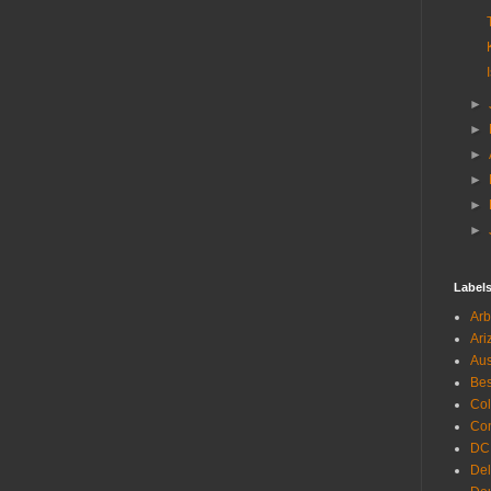
►
►
►
►
►
►
Label
Arb
Ari
Aus
Be
Co
Con
DC
De