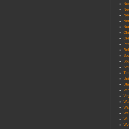
Ne
Ne
Ne
Nor
Nor
Oh
Or
Pen
Re
Sou
Sou
Str
Tie
Uni
Ut
Ve
Vir
Wa
Wa
Wes
Wis
Wy