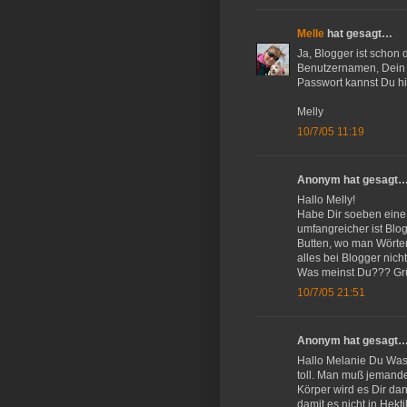
Melle
hat gesagt…
Ja, Blogger ist schon 
Benutzernamen, Dein P
Passwort kannst Du hi
Melly
10/7/05 11:19
Anonym hat gesagt
Hallo Melly!
Habe Dir soeben eine 
umfangreicher ist Blo
Butten, wo man Wörter
alles bei Blogger nic
Was meinst Du??? Gr
10/7/05 21:51
Anonym hat gesagt
Hallo Melanie Du Wass
toll. Man muß jemande
Körper wird es Dir da
damit es nicht in Hek