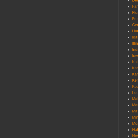
Deu
Fam
Flo
Fr
Geo
Hu
Ida
Illi
Ind
Io
Kal
Ka
Ka
Ken
Ko
Lou
Ma
Ma
Mas
Min
Mo
Nat
Ne