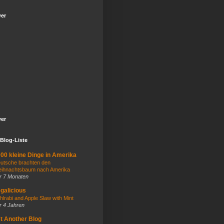
wer
wer
Blog-Liste
00 kleine Dinge in Amerika
utsche brachten den
ihnachtsbaum nach Amerika
r 7 Monaten
galicious
hlrabi and Apple Slaw with Mint
r 4 Jahren
t Another Blog