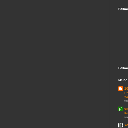
Follo
Follo
Meine 
10
De
We
vo
ve
Ko
vo
Ye