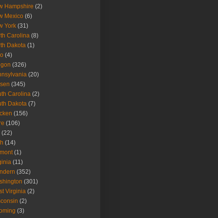
w Hampshire
(2)
w Mexico
(6)
w York
(31)
th Carolina
(8)
th Dakota
(1)
io
(4)
egon
(326)
nsylvania
(20)
isen
(345)
th Carolina
(2)
th Dakota
(7)
icken
(156)
re
(106)
(22)
ah
(14)
rmont
(1)
ginia
(11)
ndern
(352)
shington
(301)
t Virginia
(2)
consin
(2)
oming
(3)