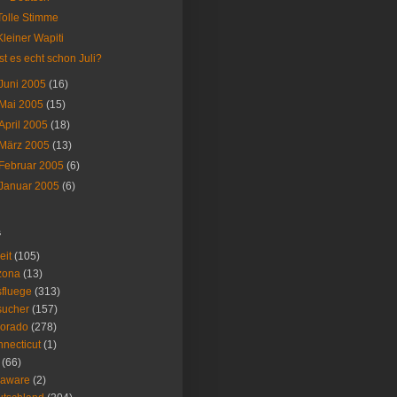
Tolle Stimme
Kleiner Wapiti
Ist es echt schon Juli?
Juni 2005
(16)
Mai 2005
(15)
April 2005
(18)
März 2005
(13)
Februar 2005
(6)
Januar 2005
(6)
s
eit
(105)
zona
(13)
fluege
(313)
sucher
(157)
lorado
(278)
necticut
(1)
(66)
laware
(2)