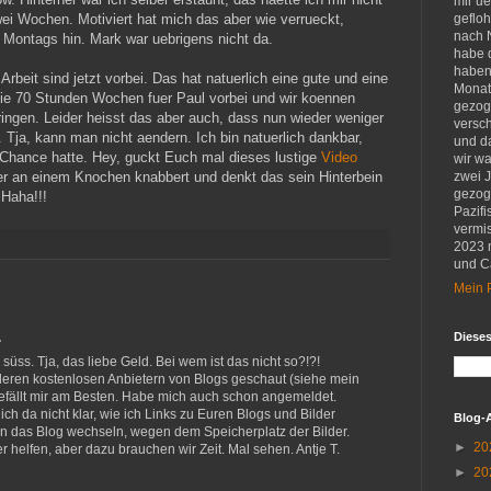
mir u
wei Wochen. Motiviert hat mich das aber wie verrueckt,
gefloh
nach 
ch Montags hin. Mark war uebrigens nicht da.
habe d
haben 
rbeit sind jetzt vorbei. Das hat natuerlich eine gute und eine
Monat
 die 70 Stunden Wochen fuer Paul vorbei und wir koennen
gezog
ringen. Leider heisst das aber auch, dass nun wieder weniger
versch
. Tja, kann man nicht aendern. Ich bin natuerlich dankbar,
und d
Chance hatte. Hey, guckt Euch mal dieses lustige
Video
wir w
der an einem Knochen knabbert und denkt das sein Hinterbein
zwei 
gezog
Haha!!!
Pazifi
vermis
2023 
und Ca
Mein P
…
Diese
g süss. Tja, das liebe Geld. Bei wem ist das nicht so?!?!
eren kostenlosen Anbietern von Blogs geschaut (siehe mein
gefällt mir am Besten. Habe mich auch schon angemeldet.
h da nicht klar, wie ich Links zu Euren Blogs und Bilder
Blog-
ern das Blog wechseln, wegen dem Speicherplatz der Bilder.
►
20
r helfen, aber dazu brauchen wir Zeit. Mal sehen. Antje T.
►
20