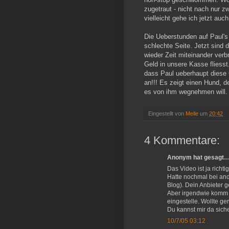
zugetraut - nicht nach nur z
vielleicht gehe ich jetzt au
Die Ueberstunden auf Paul's A
schlechte Seite. Jetzt sind
wieder Zeit miteinander verb
Geld in unsere Kasse fliesst
dass Paul ueberhaupt diese 
an!!! Es zeigt einen Hund, 
es von ihm wegnehmen will. 
Eingestellt von
Melle
um
20:42
4 Kommentare:
Anonym hat gesagt
Das Video ist ja richti
Hatte nochmal bei and
Blog). Dein Anbieter 
Aber irgendwie komm ic
eingestelle. Wollte g
Du kannst mir da siche
10/7/05 03:12