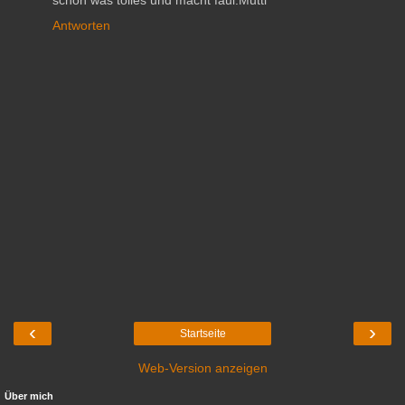
schon was tolles und macht faul.Mutti
Antworten
‹
›
Startseite
Web-Version anzeigen
Über mich