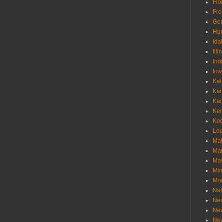
Flo
Fr
Geo
Hu
Ida
Illi
Ind
Io
Kal
Ka
Ka
Ken
Ko
Lou
Ma
Ma
Mas
Min
Mo
Nat
Ne
Ne
Ne