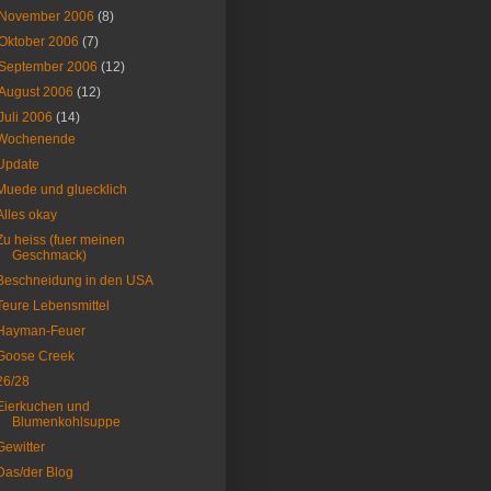
November 2006
(8)
Oktober 2006
(7)
September 2006
(12)
August 2006
(12)
Juli 2006
(14)
Wochenende
Update
Muede und gluecklich
Alles okay
Zu heiss (fuer meinen
Geschmack)
Beschneidung in den USA
Teure Lebensmittel
Hayman-Feuer
Goose Creek
26/28
Eierkuchen und
Blumenkohlsuppe
Gewitter
Das/der Blog