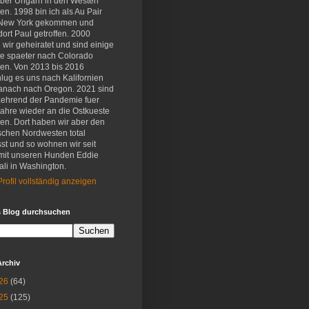
eber Ungarn in den Westen
en. 1998 bin ich als Au Pair
New York gekommen und
ort Paul getroffen. 2000
wir geheiratet und sind einige
e spaeter nach Colorado
en. Von 2013 bis 2016
lug es uns nach Kalifornien
anach nach Oregon. 2021 sind
aehrend der Pandemie fuer
Jahre wieder an die Ostkueste
en. Dort haben wir aber den
schen Nordwesten total
st und so wohnen wir seit
mit unseren Hunden Eddie
li in Washington.
rofil vollständig anzeigen
s Blog durchsuchen
Archiv
26
(64)
25
(125)