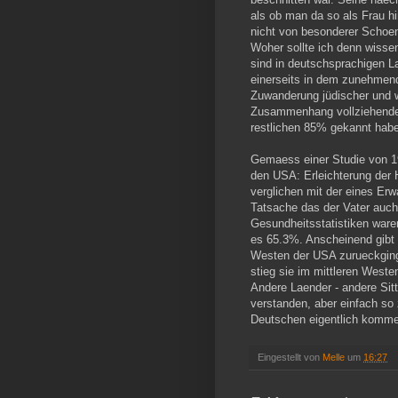
als ob man da so als Frau hi
nicht von besonderer Schoenh
Woher sollte ich denn wisse
sind in deutschsprachigen L
einerseits in dem zunehmen
Zuwanderung jüdischer und we
Zusammenhang vollziehenden
restlichen 85% gekannt habe
Gemaess einer Studie von 1
den USA: Erleichterung der 
verglichen mit der eines Er
Tatsache das der Vater auch
Gesundheitsstatistiken ware
es 65.3%. Anscheinend gibt 
Westen der USA zurueckging 
stieg sie im mittleren West
Andere Laender - andere Sitt
verstanden, aber einfach so 
Deutschen eigentlich komm
Eingestellt von
Melle
um
16:27