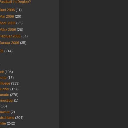
Fussball im Dogloo?
Juni 2006
(11)
Mai 2006
(20)
April 2006
(25)
März 2006
(28)
Februar 2006
(34)
Januar 2006
(35)
05
(214)
s
eit
(105)
zona
(13)
fluege
(313)
sucher
(157)
lorado
(278)
necticut
(1)
(66)
laware
(2)
tschland
(204)
ilie
(242)