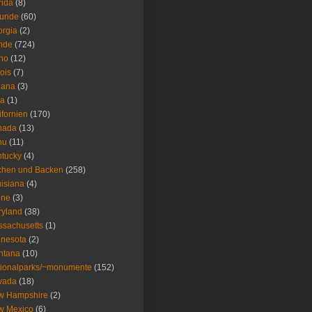
rida
(8)
eunde
(60)
rgia
(2)
nde
(724)
ho
(12)
nois
(7)
iana
(3)
wa
(1)
ifornien
(170)
nada
(13)
nu
(11)
tucky
(4)
chen und Backen
(258)
isiana
(4)
ine
(3)
ryland
(38)
sachusetts
(1)
nesota
(2)
ntana
(10)
ionalparks/~monumente
(152)
vada
(18)
w Hampshire
(2)
w Mexico
(6)