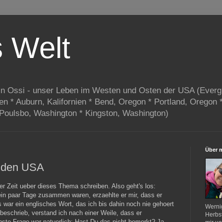
s Welt
in Ossi - unser Leben im Westen und Osten der USA (Everg
ien * Auburn, Kalifornien * Bend, Oregon * Portland, Oregon 
 Poulsbo, Washington * Kingston, Washington)
Über 
n den USA
rer Zeit ueber dieses Thema schreiben. Also geht's los:
in paar Tage zusammen waren, erzaehlte er mir, dass er
war ein englisches Wort, das ich bis dahin noch nie gehoert
Werni
beschrieb, verstand ich nach einer Weile, dass er
Herbst
hste Frage war natuerlich: Hast Du das nicht bemerkt? Ja,