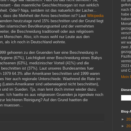
mir u
nstarrt - das maennliche Geschlechtsorgan ist nun wirklich
gefloh
nach 
eit. Oder? Naja, seitdem ist das natuerlich der Lacher...
habe d
n, dass die Mehrheit der Amis beschnitten ist? Laut
Wikipedia
haben 
aendern heutzutage rund 15% beschnitten und der Grund liegt
Monat
den islamischen Bevölkerungsanteil und der vermehrten
gezog
iter, die Beschneidung traditionell oder aus religiösem
versch
 Menschen. Also, ich muss wohl nur Leute aus den
und d
n, als ich noch in Deutschland wohnte.
wir w
zwei 
gezog
999 gehoeren zu den Gruenden fuer eine Beschneidung in
Pazifi
Hygiene (67%), Leichtigkeit einer Beschneidung eines Babys
vermis
wachsenen (63%), medizinischer Vorteil (41%) und die
2023 
 beschnitten ist (37%). Laut unseres Bundesamtes fuer
und Ca
n 1979 64.3% aller Amerikaner beschnitten und 1999 waren
Mein P
es hier auch regionale Unterschiede. Waehrend die Rate im
(Latein-Amerikaner sind ueberwiegend nicht beschnitten),
en und im Sueden. Tja, man lernt doch immer wieder dazu.
Diese
en. Ich haette es aus religioesen Gruenden ja irgendwie noch
zur leichteren Reinigung? Auf den Grund haetten die
en muessen...
Blog-
►
20
►
20