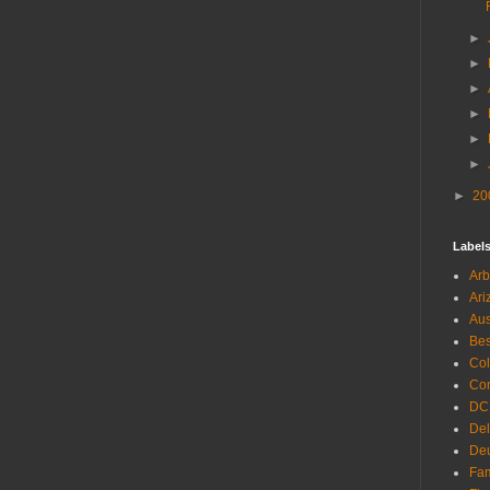
►
►
►
►
►
►
►
20
Label
Arb
Ari
Aus
Be
Co
Con
DC
De
Deu
Fam