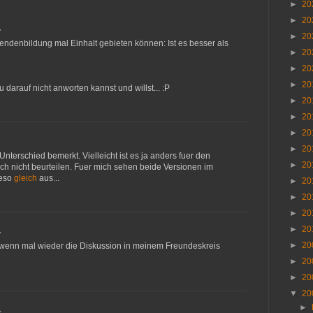
►
20
►
20
…
►
20
endenbildung mal Einhalt gebieten können: Ist es besser als
►
20
►
20
►
20
 darauf nicht anworten kannst und willst... :P
►
20
►
20
►
20
►
20
nterschied bemerkt. Vielleicht ist es ja anders fuer den
►
20
ch nicht beurteilen. Fuer mich sehen beide Versionen im
ieso
gleich
aus...
►
20
►
20
►
20
►
20
…
►
20
, wenn mal wieder die Diskussion in meinem Freundeskreis
►
20
►
20
▼
20
►
…