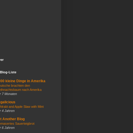
wer
Blog-Liste
00 kleine Dinge in Amerika
utsche brachten den
ihnachtsbaum nach Amerika
r 7 Monaten
galicious
hlrabi and Apple Slaw with Mint
r 4 Jahren
t Another Blog
masertes Sauerteigbrot
r 6 Jahren