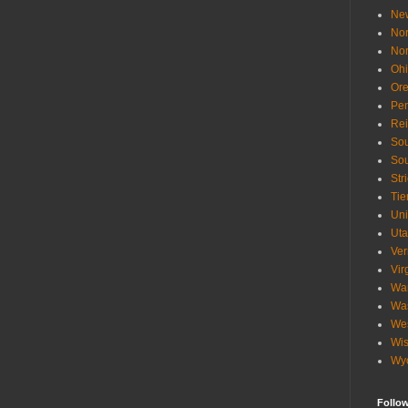
Ne
Nor
Nor
Oh
Or
Pen
Re
Sou
Sou
Str
Tie
Uni
Ut
Ve
Vir
Wa
Wa
Wes
Wis
Wy
Follo