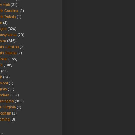
w York
(31)
th Carolina
(8)
th Dakota
(1)
io
(4)
egon
(326)
nsylvania
(20)
isen
(345)
th Carolina
(2)
th Dakota
(7)
icken
(156)
re
(106)
(22)
ah
(14)
rmont
(1)
ginia
(11)
ndern
(352)
shington
(301)
t Virginia
(2)
consin
(2)
oming
(3)
wer