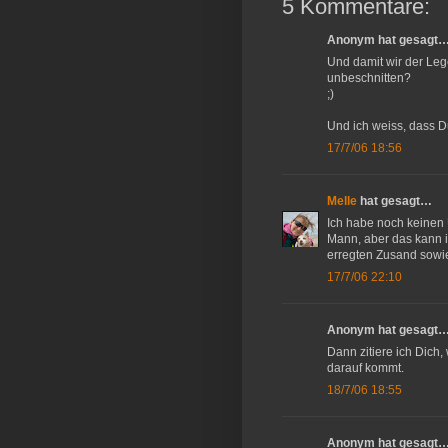
5 Kommentare:
Anonym hat gesagt
Und damit wir der Leg
unbeschnitten?
;)
Und ich weiss, dass Du
17/7/06 18:56
Melle
hat gesagt…
Ich habe noch keinen U
Mann, aber das kann i
erregten Zusand sow
17/7/06 22:10
Anonym hat gesagt
Dann zitiere ich Dich
darauf kommt.
18/7/06 18:55
Anonym hat gesagt