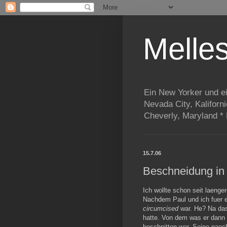
Melle
Ein New Yorker und e
Nevada City, Kaliforn
Cheverly, Maryland *
15.7.06
Beschneidung i
Ich wollte schon seit laenge
Nachdem Paul und ich fuer e
circumcised
war. He? Na das 
hatte. Von dem was er dann 
beschnitten war. Seine naec