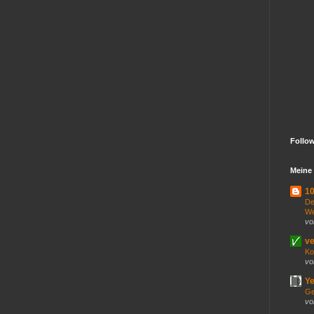
Follo
Meine 
10
De
We
vo
ve
Ko
vo
Ye
Ge
vo