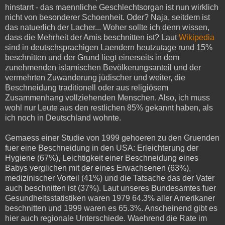
hinstarrt - das maennliche Geschlechtsorgan ist nun wirklich
nicht von besonderer Schoenheit. Oder? Naja, seitdem ist
das natuerlich der Lacher... Woher sollte ich denn wissen,
dass die Mehrheit der Amis beschnitten ist? Laut
Wikipedia
sind in deutschsprachigen Laendern heutzutage rund 15%
beschnitten und der Grund liegt einerseits in dem
zunehmenden islamischen Bevölkerungsanteil und der
vermehrten Zuwanderung jüdischer und weiter, die
Beschneidung traditionell oder aus religiösem
Zusammenhang vollziehenden Menschen. Also, ich muss
wohl nur Leute aus den restlichen 85% gekannt haben, als
ich noch in Deutschland wohnte.
Gemaess einer Studie von 1999 gehoeren zu den Gruenden
fuer eine Beschneidung in den USA: Erleichterung der
Hygiene (67%), Leichtigkeit einer Beschneidung eines
Babys verglichen mit der eines Erwachsenen (63%),
medizinischer Vorteil (41%) und die Tatsache das der Vater
auch beschnitten ist (37%). Laut unseres Bundesamtes fuer
Gesundheitsstatistiken waren 1979 64.3% aller Amerikaner
beschnitten und 1999 waren es 65.3%. Anscheinend gibt es
hier auch regionale Unterschiede. Waehrend die Rate im