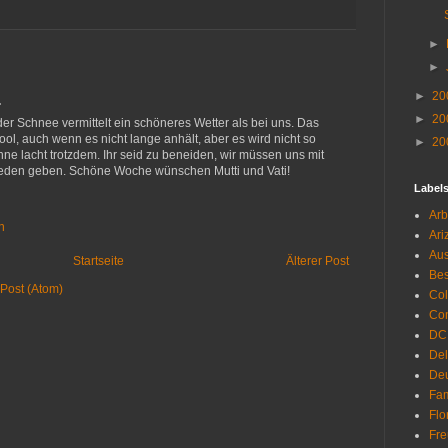
►
►
►
20
…
►
20
der Schnee vermittelt ein schöneres Wetter als bei uns. Das
ool, auch wenn es nicht lange anhält, aber es wird nicht so
►
20
ne lacht trotzdem. Ihr seid zu beneiden, wir müssen uns mit
eden geben. Schöne Woche wünschen Mutti und Vati!
Label
Arb
n
Ari
Aus
Startseite
Älterer Post
Be
Post (Atom)
Co
Con
DC
De
Deu
Fam
Flo
Fr