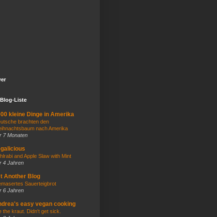
wer
Blog-Liste
00 kleine Dinge in Amerika
utsche brachten den
ihnachtsbaum nach Amerika
r 7 Monaten
galicious
hlrabi and Apple Slaw with Mint
r 4 Jahren
t Another Blog
masertes Sauerteigbrot
r 6 Jahren
drea's easy vegan cooking
e the kraut. Didn't get sick.