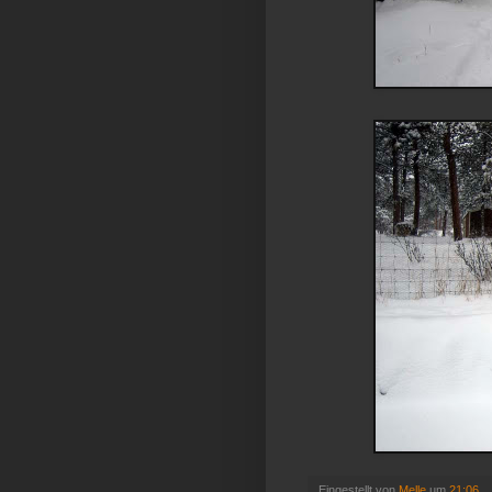
Eingestellt von
Melle
um
21:06