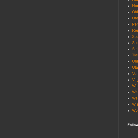
Nor
Oh
Or
Pen
Re
Sou
Sou
Str
Tie
Uni
Ut
Ve
Vir
Wa
Wa
Wes
Wis
Wy
Follo