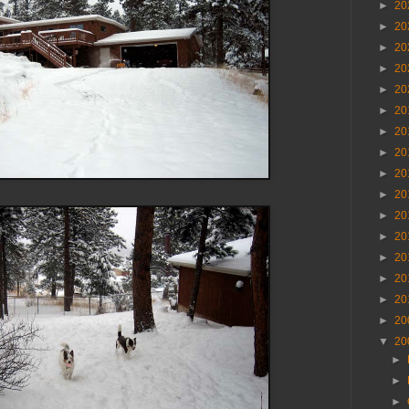
►
20
►
20
►
20
►
20
►
20
►
20
►
20
►
20
►
20
►
20
►
20
►
20
►
20
►
20
►
20
►
20
▼
20
►
►
►