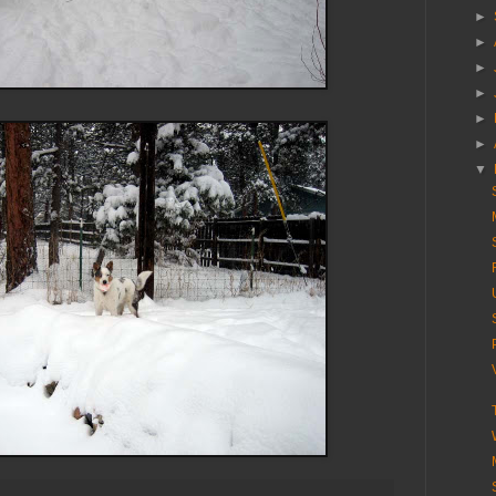
►
►
►
►
►
►
▼