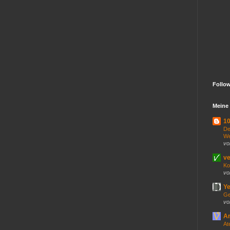
Follo
Meine 
10
De
We
vo
ve
Ko
vo
Ye
Ge
vo
An
At