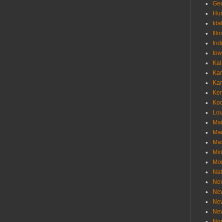
Geo
Hu
Ida
Illi
Ind
Io
Kal
Ka
Ka
Ken
Ko
Lou
Ma
Ma
Mas
Min
Mo
Nat
Ne
Ne
Ne
Ne
Nor