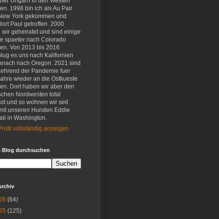
eber Ungarn in den Westen
en. 1998 bin ich als Au Pair
New York gekommen und
ort Paul getroffen. 2000
wir geheiratet und sind einige
e spaeter nach Colorado
en. Von 2013 bis 2016
lug es uns nach Kalifornien
anach nach Oregon. 2021 sind
aehrend der Pandemie fuer
Jahre wieder an die Ostkueste
en. Dort haben wir aber den
schen Nordwesten total
st und so wohnen wir seit
mit unseren Hunden Eddie
li in Washington.
rofil vollständig anzeigen
s Blog durchsuchen
Archiv
26
(64)
25
(125)