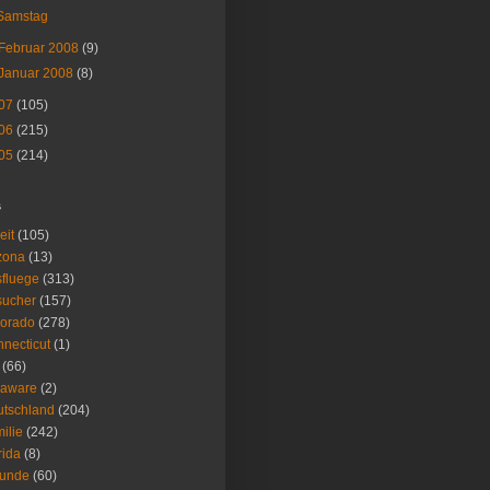
Samstag
Februar 2008
(9)
Januar 2008
(8)
07
(105)
06
(215)
05
(214)
s
eit
(105)
zona
(13)
fluege
(313)
sucher
(157)
lorado
(278)
necticut
(1)
(66)
laware
(2)
tschland
(204)
ilie
(242)
rida
(8)
eunde
(60)