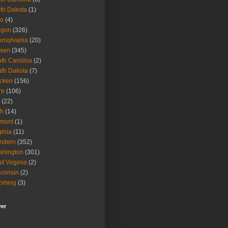
th Dakota
(1)
io
(4)
egon
(326)
nsylvania
(20)
isen
(345)
th Carolina
(2)
th Dakota
(7)
icken
(156)
re
(106)
(22)
ah
(14)
rmont
(1)
ginia
(11)
ndern
(352)
shington
(301)
t Virginia
(2)
consin
(2)
oming
(3)
wer