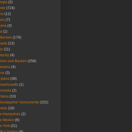
rgia
(2)
nde
(724)
ho
(12)
nois
(7)
iana
(3)
wa
(1)
ifornien
(170)
nada
(13)
nu
(11)
tucky
(4)
chen und Backen
(258)
isiana
(4)
ine
(3)
ryland
(38)
sachusetts
(1)
nesota
(2)
ntana
(10)
ionalparks/~monumente
(152)
vada
(18)
w Hampshire
(2)
w Mexico
(6)
w York
(31)
th Carolina
(8)