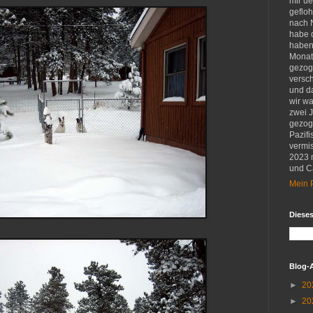
mir u
gefloh
nach 
habe d
haben 
Monat
gezog
versch
und d
wir w
zwei 
gezog
Pazifi
vermis
2023 
und Ca
Mein P
Diese
Blog-
►
20
►
20