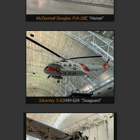
McDonnell Douglas F/A-18
C "Hornet"
Sikorsky S-62
/HH-52A "Seaguard"