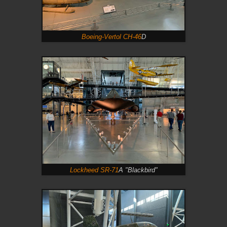
Boeing-Vertol CH-46
D
Lockheed SR-71
A "Blackbird"