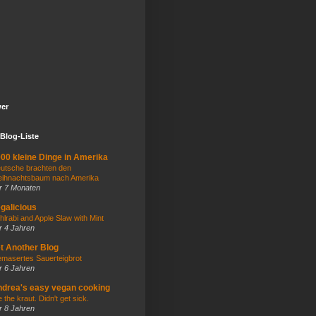
wer
Blog-Liste
00 kleine Dinge in Amerika
utsche brachten den
ihnachtsbaum nach Amerika
r 7 Monaten
galicious
hlrabi and Apple Slaw with Mint
r 4 Jahren
t Another Blog
masertes Sauerteigbrot
r 6 Jahren
drea's easy vegan cooking
e the kraut. Didn't get sick.
r 8 Jahren