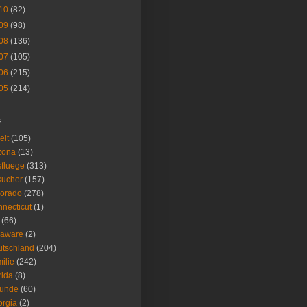
10
(82)
09
(98)
08
(136)
07
(105)
06
(215)
05
(214)
s
eit
(105)
zona
(13)
fluege
(313)
sucher
(157)
lorado
(278)
necticut
(1)
(66)
laware
(2)
tschland
(204)
ilie
(242)
rida
(8)
eunde
(60)
rgia
(2)