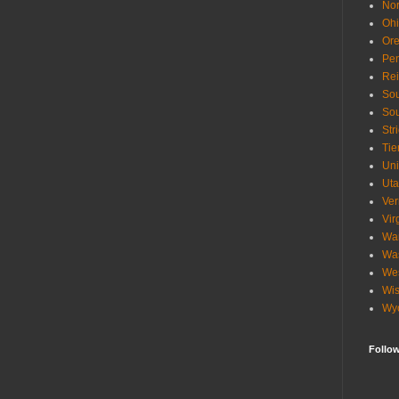
Nor
Oh
Or
Pen
Re
Sou
Sou
Str
Tie
Uni
Ut
Ve
Vir
Wa
Wa
Wes
Wis
Wy
Follo