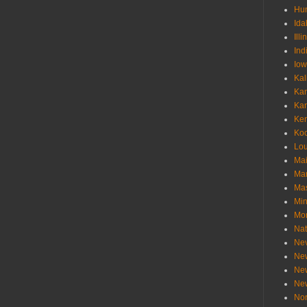
Hu
Ida
Illi
Ind
Io
Kal
Ka
Ka
Ken
Ko
Lou
Ma
Ma
Mas
Min
Mo
Nat
Ne
Ne
Ne
Ne
Nor