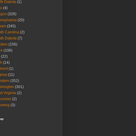
th Dakota
(1)
io
(4)
egon
(326)
nsylvania
(20)
isen
(345)
th Carolina
(2)
th Dakota
(7)
icken
(156)
re
(106)
(22)
ah
(14)
rmont
(1)
ginia
(11)
ndern
(352)
shington
(301)
t Virginia
(2)
consin
(2)
oming
(3)
wer