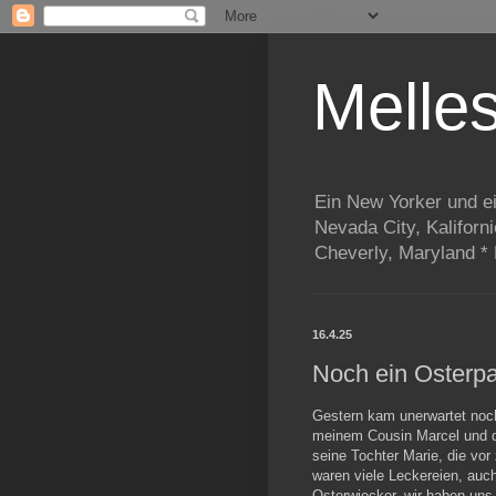
Melle
Ein New Yorker und e
Nevada City, Kaliforn
Cheverly, Maryland *
16.4.25
Noch ein Osterpak
Gestern kam unerwartet noch
meinem Cousin Marcel und de
seine Tochter Marie, die vo
waren viele Leckereien, auc
Osterwiecker, wir haben uns 