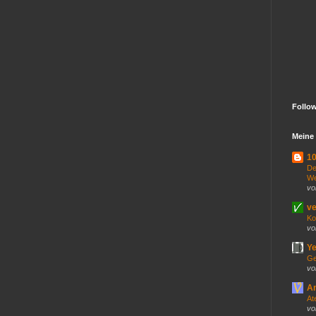
Follo
Meine 
10
De
We
vo
ve
Ko
vo
Ye
Ge
vo
An
At
vo