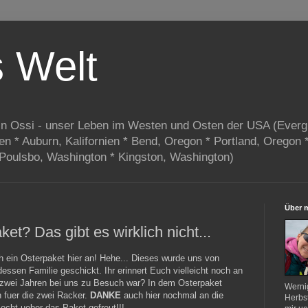
s Welt
in Ossi - unser Leben im Westen und Osten der USA (Everg
ien * Auburn, Kalifornien * Bend, Oregon * Portland, Oregon 
 Poulsbo, Washington * Kingston, Washington)
Über 
et? Das gibt es wirklich nicht...
 ein Osterpaket hier an! Hehe... Dieses wurde uns von
ssen Familie geschickt. Ihr erinnert Euch vielleicht noch an
r zwei Jahren bei uns zu Besuch war? In dem Osterpaket
Werni
h fuer die zwei Racker.
DANKE
auch hier nochmal an die
Herbst
echt ueber das Paket gefreut!!!