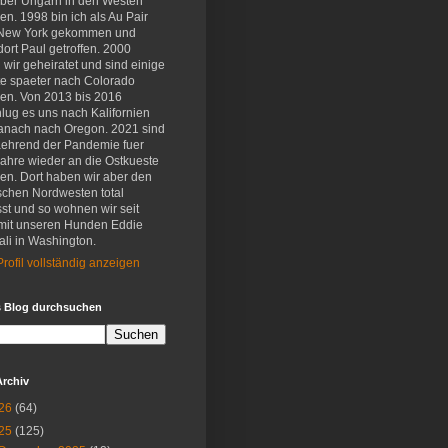
eber Ungarn in den Westen
en. 1998 bin ich als Au Pair
New York gekommen und
ort Paul getroffen. 2000
wir geheiratet und sind einige
e spaeter nach Colorado
en. Von 2013 bis 2016
lug es uns nach Kalifornien
anach nach Oregon. 2021 sind
aehrend der Pandemie fuer
Jahre wieder an die Ostkueste
en. Dort haben wir aber den
schen Nordwesten total
st und so wohnen wir seit
mit unseren Hunden Eddie
li in Washington.
rofil vollständig anzeigen
s Blog durchsuchen
Archiv
26
(64)
25
(125)