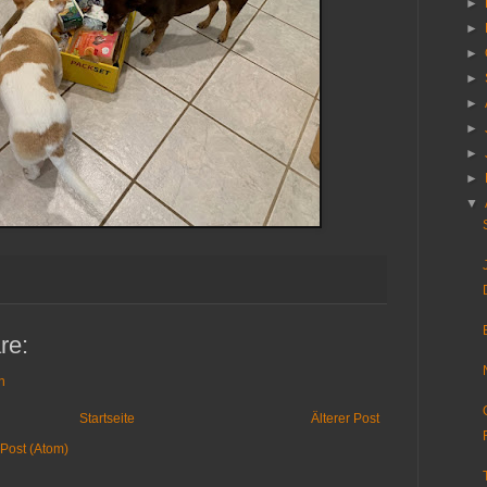
►
►
►
►
►
►
►
►
▼
re:
n
Startseite
Älterer Post
Post (Atom)