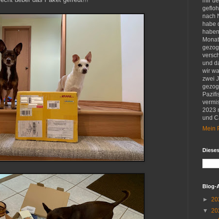
mir u
gefloh
nach 
habe d
haben 
Monat
gezog
versch
und d
wir w
zwei 
gezog
Pazifi
vermis
2023 
und Ca
Mein P
Diese
Blog-
►
20
▼
20