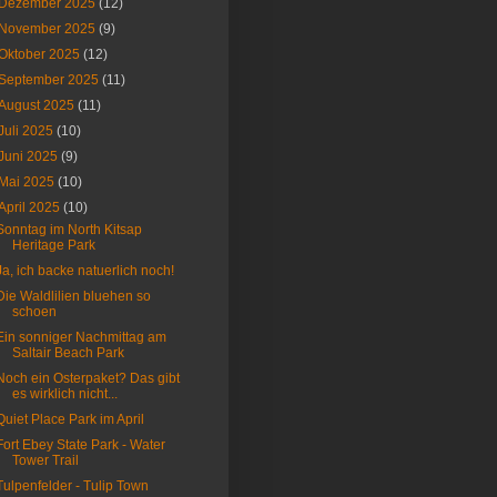
Dezember 2025
(12)
November 2025
(9)
Oktober 2025
(12)
September 2025
(11)
August 2025
(11)
Juli 2025
(10)
Juni 2025
(9)
Mai 2025
(10)
April 2025
(10)
Sonntag im North Kitsap
Heritage Park
Ja, ich backe natuerlich noch!
Die Waldlilien bluehen so
schoen
Ein sonniger Nachmittag am
Saltair Beach Park
Noch ein Osterpaket? Das gibt
es wirklich nicht...
Quiet Place Park im April
Fort Ebey State Park - Water
Tower Trail
Tulpenfelder - Tulip Town