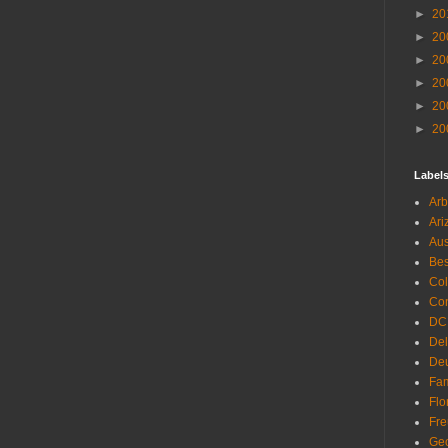
►
20
►
20
►
20
►
20
►
20
►
20
Label
Arb
Ari
Aus
Be
Co
Con
DC
De
Deu
Fam
Flo
Fr
Geo