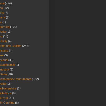
nde
(724)
ho
(12)
nois
(7)
iana
(3)
wa
(1)
ifornien
(170)
nada
(13)
nu
(11)
tucky
(4)
chen und Backen
(258)
isiana
(4)
ine
(3)
ryland
(38)
sachusetts
(1)
nesota
(2)
ntana
(10)
ionalparks/~monumente
(152)
vada
(18)
w Hampshire
(2)
w Mexico
(6)
w York
(31)
th Carolina
(8)