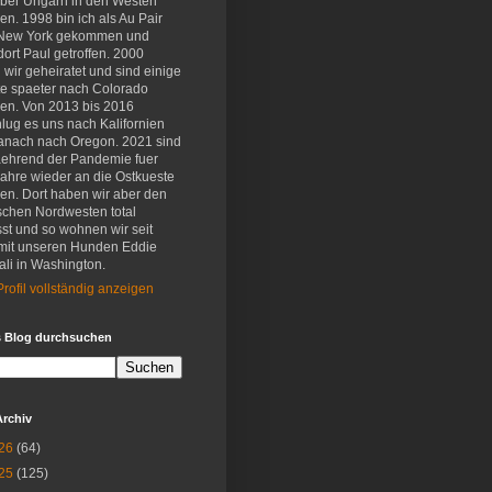
eber Ungarn in den Westen
en. 1998 bin ich als Au Pair
New York gekommen und
ort Paul getroffen. 2000
wir geheiratet und sind einige
e spaeter nach Colorado
en. Von 2013 bis 2016
lug es uns nach Kalifornien
anach nach Oregon. 2021 sind
aehrend der Pandemie fuer
Jahre wieder an die Ostkueste
en. Dort haben wir aber den
schen Nordwesten total
st und so wohnen wir seit
mit unseren Hunden Eddie
li in Washington.
rofil vollständig anzeigen
s Blog durchsuchen
Archiv
26
(64)
25
(125)