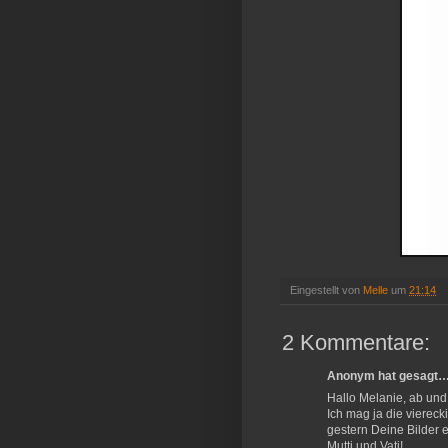
Eingestellt von
Melle
um
21:14
2 Kommentare:
Anonym hat gesagt
Hallo Melanie, ab und
Ich mag ja die vierec
gestern Deine Bilder 
Mutti und Vati!