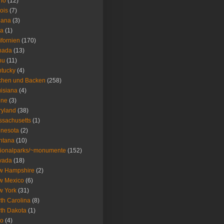
ho
(12)
nois
(7)
iana
(3)
wa
(1)
ifornien
(170)
nada
(13)
nu
(11)
tucky
(4)
chen und Backen
(258)
isiana
(4)
ine
(3)
ryland
(38)
sachusetts
(1)
nesota
(2)
ntana
(10)
ionalparks/~monumente
(152)
vada
(18)
w Hampshire
(2)
w Mexico
(6)
w York
(31)
th Carolina
(8)
th Dakota
(1)
io
(4)