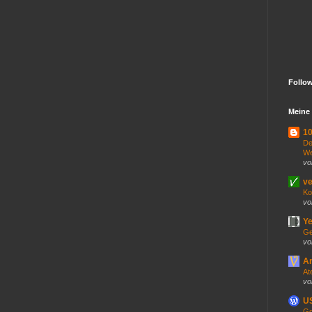
Follo
Meine 
10
De
We
vo
ve
Ko
vo
Ye
Ge
vo
An
At
vo
US
Go