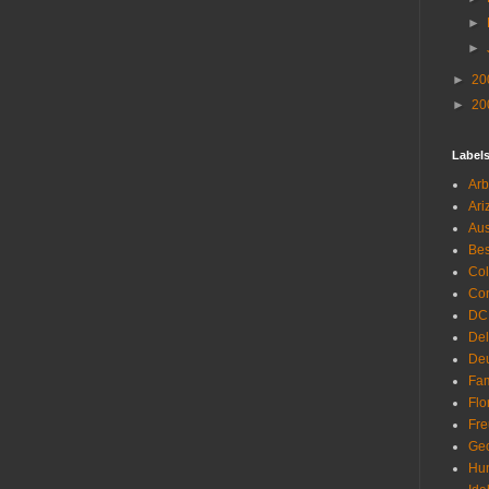
►
►
►
20
►
20
Label
Arb
Ari
Aus
Be
Co
Con
DC
De
Deu
Fam
Flo
Fr
Geo
Hu