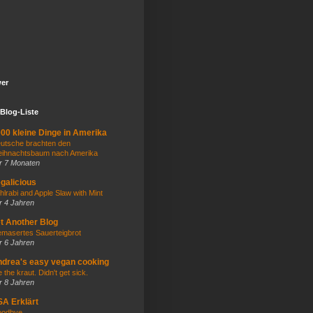
wer
Blog-Liste
00 kleine Dinge in Amerika
utsche brachten den
ihnachtsbaum nach Amerika
r 7 Monaten
galicious
hlrabi and Apple Slaw with Mint
r 4 Jahren
t Another Blog
masertes Sauerteigbrot
r 6 Jahren
drea's easy vegan cooking
e the kraut. Didn't get sick.
r 8 Jahren
A Erklärt
odbye