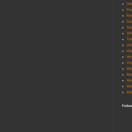
Or
Pen
Re
Sou
Sou
Str
Tie
Uni
Ut
Ve
Vir
Wa
Wa
Wes
Wis
Wy
Follo