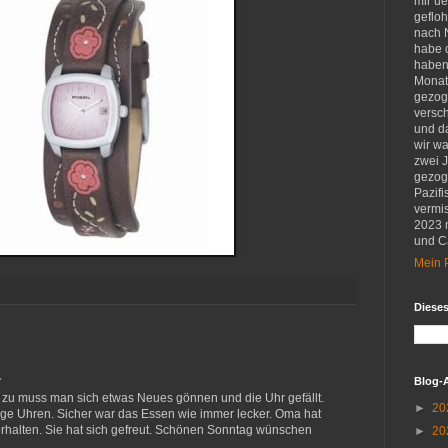
mir u
gefloh
nach 
habe d
haben 
Monat
gezog
versch
und d
wir w
zwei 
gezog
Pazifi
vermis
2023 
und Ca
Mein P
Diese
…
Blog-
 zu muss man sich etwas Neues gönnen und die Uhr gefällt.
►
20
kige Uhren. Sicher war das Essen wie immer lecker. Oma hat
erhalten. Sie hat sich gefreut. Schönen Sonntag wünschen
►
20