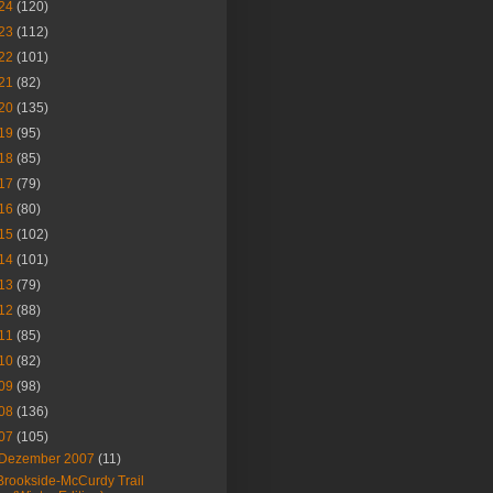
24
(120)
23
(112)
22
(101)
21
(82)
20
(135)
19
(95)
18
(85)
17
(79)
16
(80)
15
(102)
14
(101)
13
(79)
12
(88)
11
(85)
10
(82)
09
(98)
08
(136)
07
(105)
Dezember 2007
(11)
Brookside-McCurdy Trail