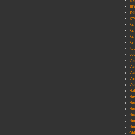
Ida
Illi
Ind
Io
Kal
Ka
Ka
Ken
Ko
Lou
Ma
Ma
Mas
Min
Mo
Nat
Ne
Ne
Ne
Ne
Nor
Nor
Oh