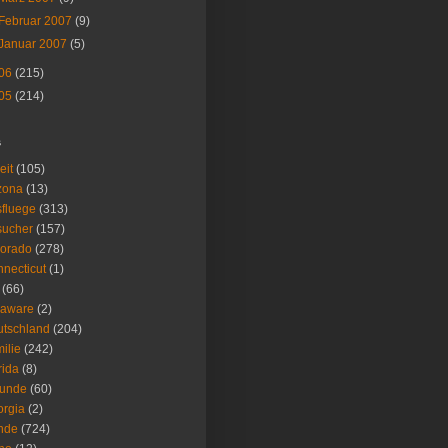
Februar 2007
(9)
Januar 2007
(5)
06
(215)
05
(214)
s
eit
(105)
zona
(13)
fluege
(313)
sucher
(157)
lorado
(278)
necticut
(1)
(66)
laware
(2)
tschland
(204)
ilie
(242)
rida
(8)
eunde
(60)
rgia
(2)
nde
(724)