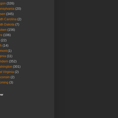
egon
(326)
nsylvania
(20)
isen
(345)
th Carolina
(2)
th Dakota
(7)
icken
(156)
re
(106)
(22)
ah
(14)
rmont
(1)
ginia
(11)
ndern
(352)
shington
(301)
t Virginia
(2)
consin
(2)
oming
(3)
wer