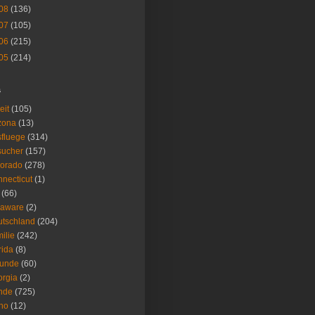
08
(136)
07
(105)
06
(215)
05
(214)
s
eit
(105)
zona
(13)
fluege
(314)
sucher
(157)
lorado
(278)
necticut
(1)
(66)
laware
(2)
tschland
(204)
ilie
(242)
rida
(8)
eunde
(60)
rgia
(2)
nde
(725)
ho
(12)