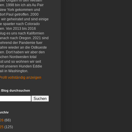
eber Ungarn in den Westen
en. 1998 bin ich als Au Pair
New York gekommen und
ort Paul getroffen. 2000
wir geheiratet und sind einige
e spaeter nach Colorado
en. Von 2013 bis 2016
lug es uns nach Kalifornien
anach nach Oregon. 2021 sind
aehrend der Pandemie fuer
Jahre wieder an die Ostkueste
en. Dort haben wir aber den
schen Nordwesten total
st und so wohnen wir seit
mit unseren Hunden Eddie
li in Washington.
rofil vollständig anzeigen
s Blog durchsuchen
Archiv
26
(66)
25
(125)