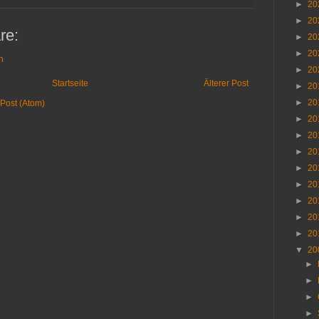
►
20
►
20
re:
►
20
►
20
n
►
20
Startseite
Älterer Post
►
20
►
20
Post (Atom)
►
20
►
20
►
20
►
20
►
20
►
20
►
20
►
20
▼
20
►
►
►
►