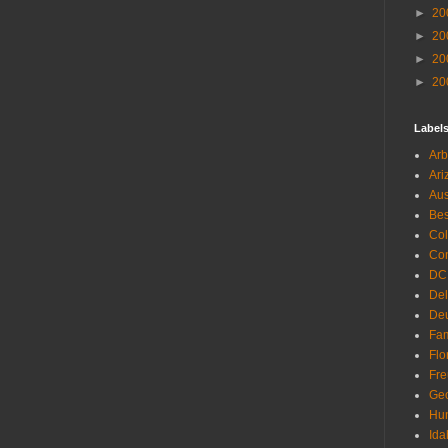
►
20
►
20
►
20
►
20
Label
Arb
Ari
Aus
Be
Co
Con
DC
De
Deu
Fam
Flo
Fr
Geo
Hu
Ida