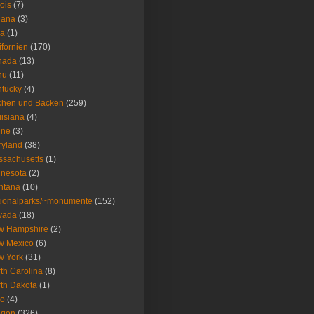
nois
(7)
iana
(3)
wa
(1)
ifornien
(170)
nada
(13)
nu
(11)
tucky
(4)
chen und Backen
(259)
isiana
(4)
ine
(3)
ryland
(38)
sachusetts
(1)
nesota
(2)
ntana
(10)
ionalparks/~monumente
(152)
vada
(18)
w Hampshire
(2)
w Mexico
(6)
w York
(31)
th Carolina
(8)
th Dakota
(1)
io
(4)
egon
(326)