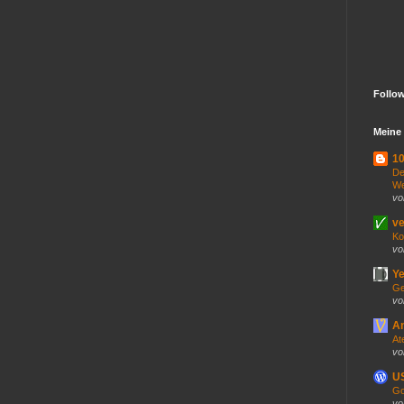
Follo
Meine 
10
De
We
vo
ve
Ko
vo
Ye
Ge
vo
An
At
vo
US
Go
vo