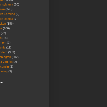
nsylvania
(20)
isen
(345)
th Carolina
(2)
th Dakota
(7)
icken
(156)
re
(106)
(22)
ah
(14)
rmont
(1)
ginia
(11)
ndern
(353)
shington
(302)
t Virginia
(2)
consin
(2)
oming
(3)
wer