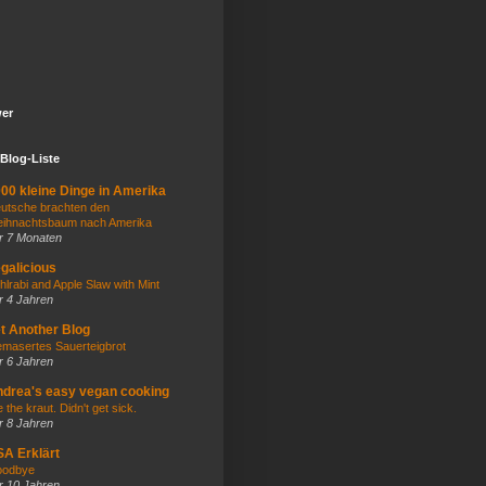
wer
Blog-Liste
00 kleine Dinge in Amerika
utsche brachten den
ihnachtsbaum nach Amerika
r 7 Monaten
galicious
hlrabi and Apple Slaw with Mint
r 4 Jahren
t Another Blog
masertes Sauerteigbrot
r 6 Jahren
drea's easy vegan cooking
e the kraut. Didn't get sick.
r 8 Jahren
A Erklärt
odbye
r 10 Jahren