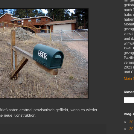
mir u
gefloh
nach 
habe d
haben 
Monat
gezog
versch
und d
wir w
zwei 
gezog
Pazifi
vermis
2023 
und Ca
Mein P
Diese
iefkasten erstmal provisorisch geflickt, wenn es wieder
Blog-
ne neue Konstruktion.
►
20
►
20