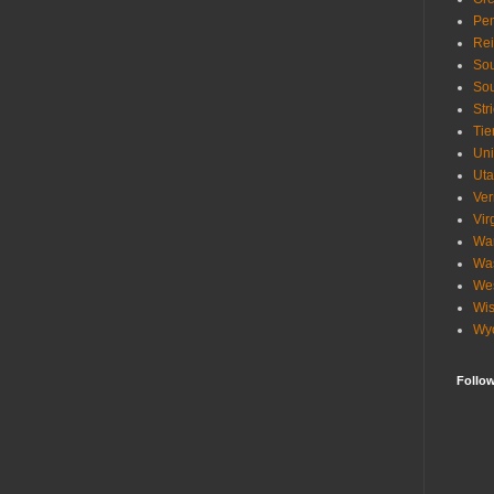
Pen
Re
Sou
Sou
Str
Tie
Uni
Ut
Ve
Vir
Wa
Wa
Wes
Wis
Wy
Follo