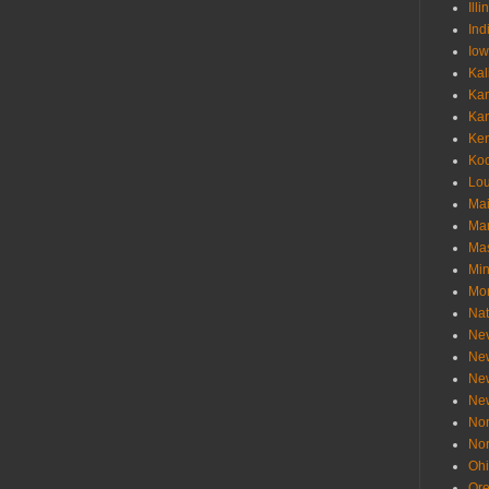
Illi
Ind
Io
Kal
Ka
Ka
Ken
Ko
Lou
Ma
Ma
Mas
Min
Mo
Nat
Ne
Ne
Ne
Ne
Nor
Nor
Oh
Or