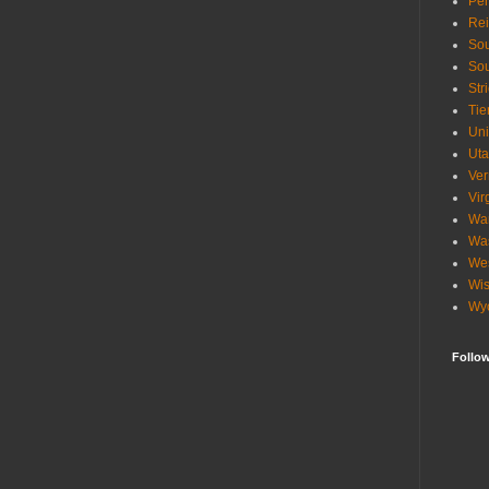
Pen
Re
Sou
Sou
Str
Tie
Uni
Ut
Ve
Vir
Wa
Wa
Wes
Wis
Wy
Follo