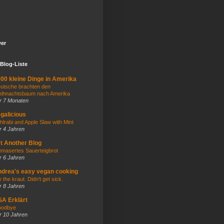
wer
Blog-Liste
00 kleine Dinge in Amerika
utsche brachten den
ihnachtsbaum nach Amerika
r 7 Monaten
galicious
hlrabi and Apple Slaw with Mint
r 4 Jahren
t Another Blog
masertes Sauerteigbrot
r 6 Jahren
drea's easy vegan cooking
e the kraut. Didn't get sick.
r 8 Jahren
A Erklärt
odbye
r 10 Jahren