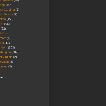
nsylvania
(20)
isen
(345)
th Carolina
(2)
th Dakota
(7)
icken
(156)
re
(106)
(22)
ah
(14)
rmont
(1)
ginia
(11)
ndern
(353)
shington
(302)
t Virginia
(2)
consin
(2)
oming
(3)
wer