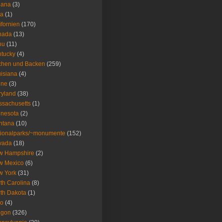
iana
(3)
wa
(1)
ifornien
(170)
nada
(13)
nu
(11)
tucky
(4)
chen und Backen
(259)
isiana
(4)
ine
(3)
ryland
(38)
sachusetts
(1)
nesota
(2)
ntana
(10)
ionalparks/~monumente
(152)
vada
(18)
w Hampshire
(2)
w Mexico
(6)
w York
(31)
th Carolina
(8)
th Dakota
(1)
io
(4)
egon
(326)