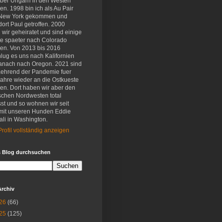
eber Ungarn in den Westen
en. 1998 bin ich als Au Pair
New York gekommen und
ort Paul getroffen. 2000
wir geheiratet und sind einige
e spaeter nach Colorado
en. Von 2013 bis 2016
lug es uns nach Kalifornien
anach nach Oregon. 2021 sind
aehrend der Pandemie fuer
Jahre wieder an die Ostkueste
en. Dort haben wir aber den
schen Nordwesten total
st und so wohnen wir seit
mit unseren Hunden Eddie
li in Washington.
rofil vollständig anzeigen
s Blog durchsuchen
Archiv
26
(66)
25
(125)