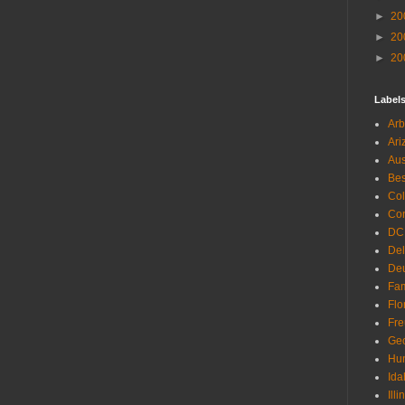
►
20
►
20
►
20
Label
Arb
Ari
Aus
Be
Co
Con
DC
De
Deu
Fam
Flo
Fr
Geo
Hu
Ida
Illi