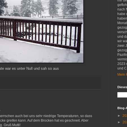
mir u
gefloh
nach 
habe d
haben 
Monat
gezog
versch
und d
wir w
zwei 
gezog
Pazifi
vermis
2023 
te war es unter Null und sah so aus
und Ca
Mein P
Diese
Blog-
…
►
20
 herrschen auch bei uns sehr niedrige Temperaturen, so dass
cke greifen kann. Auf dem Brocken hat es geschneit. Aber
►
20
g. Gruß Mutti!