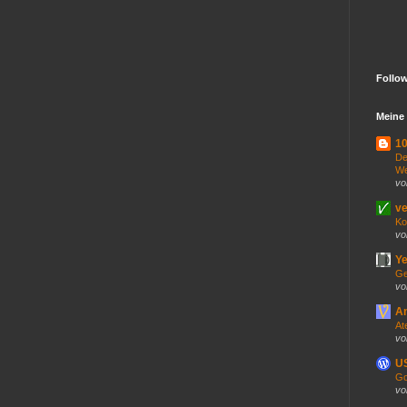
Follo
Meine 
10
De
We
vo
ve
Ko
vo
Ye
Ge
vo
An
At
vo
US
Go
vo