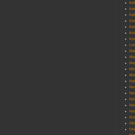
Ind
Io
Kal
Ka
Ka
Ken
Ko
Lou
Ma
Ma
Mas
Min
Mo
Nat
Ne
Ne
Ne
Ne
Nor
Nor
Oh
Or