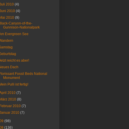
Juli 2010
(4)
Juni 2010
(4)
Mai 2010
(9)
Black-Canyon-of-the-
Gunnison-Nationalpark
Am Evergreen See
Wandern
Samstag
Geburtstag
Jetzt reicht es aber!
Neues Dach
Florissant Fossil Beds National
Monument
Mein Pulli ist fertig!
April 2010
(7)
März 2010
(8)
Februar 2010
(7)
Januar 2010
(7)
09
(98)
08
(136)