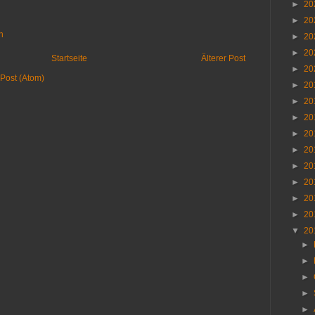
►
20
►
20
n
►
20
►
20
Startseite
Älterer Post
►
20
Post (Atom)
►
20
►
20
►
20
►
20
►
20
►
20
►
20
►
20
►
20
▼
20
►
►
►
►
►