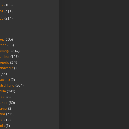
07
(105)
06
(215)
05
(214)
s
eit
(105)
zona
(13)
fluege
(314)
sucher
(157)
lorado
(278)
necticut
(1)
(66)
laware
(2)
tschland
(204)
ilie
(242)
rida
(8)
eunde
(60)
rgia
(2)
nde
(725)
ho
(12)
nois
(7)