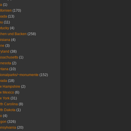
wa
(1)
ifornien
(170)
nada
(13)
nu
(11)
tucky
(4)
chen und Backen
(258)
isiana
(4)
ine
(3)
ryland
(38)
sachusetts
(1)
nesota
(2)
ntana
(10)
ionalparks/~monumente
(152)
vada
(18)
w Hampshire
(2)
w Mexico
(6)
w York
(31)
th Carolina
(8)
th Dakota
(1)
io
(4)
egon
(326)
nsylvania
(20)