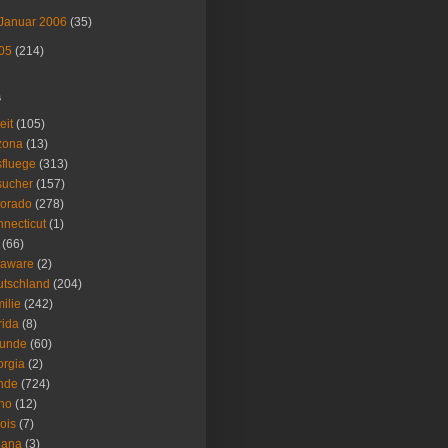
Januar 2006
(35)
05
(214)
s
eit
(105)
zona
(13)
fluege
(313)
sucher
(157)
lorado
(278)
necticut
(1)
(66)
laware
(2)
tschland
(204)
ilie
(242)
rida
(8)
eunde
(60)
rgia
(2)
nde
(724)
ho
(12)
nois
(7)
iana
(3)