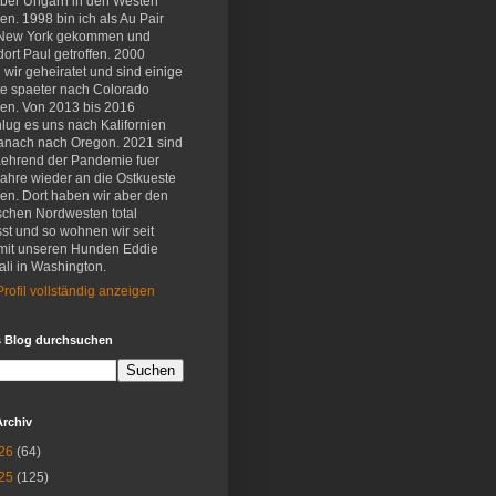
eber Ungarn in den Westen
en. 1998 bin ich als Au Pair
New York gekommen und
ort Paul getroffen. 2000
wir geheiratet und sind einige
e spaeter nach Colorado
en. Von 2013 bis 2016
lug es uns nach Kalifornien
anach nach Oregon. 2021 sind
aehrend der Pandemie fuer
Jahre wieder an die Ostkueste
en. Dort haben wir aber den
schen Nordwesten total
st und so wohnen wir seit
mit unseren Hunden Eddie
li in Washington.
rofil vollständig anzeigen
s Blog durchsuchen
Archiv
26
(64)
25
(125)