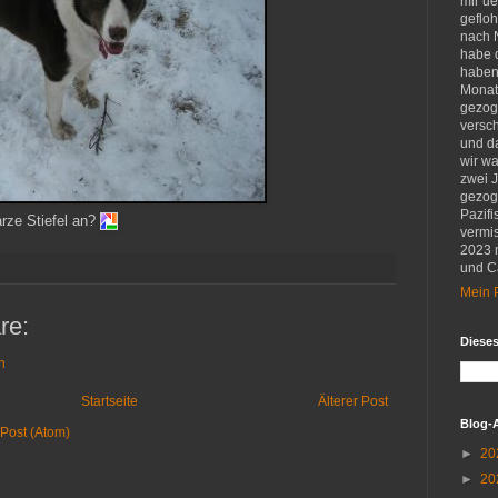
mir u
gefloh
nach 
habe d
haben 
Monat
gezog
versch
und d
wir w
zwei 
gezog
Pazifi
rze Stiefel an?
vermis
2023 
und Ca
Mein P
re:
Diese
n
Startseite
Älterer Post
Blog-
Post (Atom)
►
20
►
20