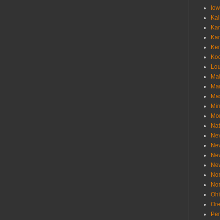
Io
Kal
Ka
Ka
Ken
Ko
Lou
Ma
Ma
Mas
Min
Mo
Nat
Ne
Ne
Ne
Ne
Nor
Nor
Oh
Or
Pen