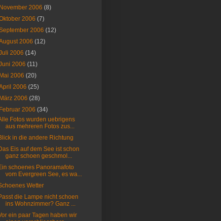
November 2006
(8)
Oktober 2006
(7)
September 2006
(12)
August 2006
(12)
Juli 2006
(14)
Juni 2006
(11)
Mai 2006
(20)
April 2006
(25)
März 2006
(28)
Februar 2006
(34)
Alle Fotos wurden uebrigens
aus mehreren Fotos zus...
Blick in die andere Richtung
Das Eis auf dem See ist schon
ganz schoen geschmol...
Ein schoenes Panoramafoto
vom Evergreen See, es wa...
Schoenes Wetter
Passt die Lampe nicht schoen
ins Wohnzimmer? Ganz ...
Vor ein paar Tagen haben wir