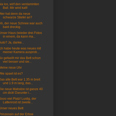
Na los, wirf den verdammten
Ball. Mir wird kalt!
Wer hat denn da neue
schwarze Stiefel an?
Ah, der neue Schnee war auch
bald dreckig.
Unser Haus (wieder drei Fotos
in einem, da kann ma...
Auto? Ja, danke...
Ich habe heute was neues mit
meiner Kamera ausprob...
So gefaellt mir das Bett schon
viel besser und sie...
Meine neue Uhr
Wie spaet ist es?
Das alte Bett war 1.35 m breit
und 1.9 m lang, das...
Die neue Matratze ist ganze 40
cm dick! Darunter i...
Sooo viel Platz! Lustig, der
Lattenrost ist zweite...
Unser neues Bett
Prinzessin auf der Erbse