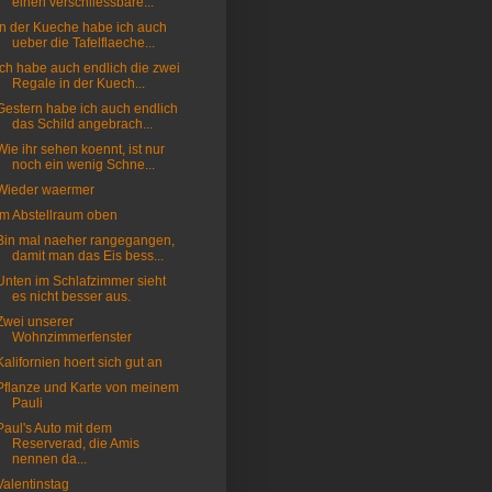
einen verschliessbare...
In der Kueche habe ich auch
ueber die Tafelflaeche...
Ich habe auch endlich die zwei
Regale in der Kuech...
Gestern habe ich auch endlich
das Schild angebrach...
Wie ihr sehen koennt, ist nur
noch ein wenig Schne...
Wieder waermer
Im Abstellraum oben
Bin mal naeher rangegangen,
damit man das Eis bess...
Unten im Schlafzimmer sieht
es nicht besser aus.
Zwei unserer
Wohnzimmerfenster
Kalifornien hoert sich gut an
Pflanze und Karte von meinem
Pauli
Paul's Auto mit dem
Reserverad, die Amis
nennen da...
Valentinstag