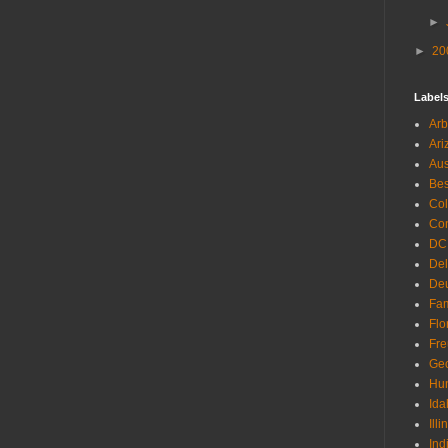
►
►
20
Label
Arb
Ari
Aus
Be
Co
Con
DC
De
Deu
Fam
Flo
Fr
Geo
Hu
Ida
Illi
Ind